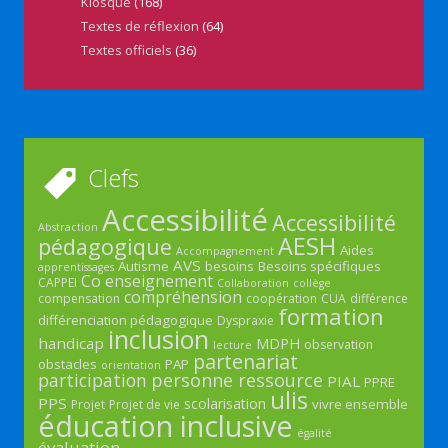
Kiosque
(168)
Textes de réflexion
(64)
Textes officiels
(36)
Clefs
Accessibilité
Accessibilité
Abstraction
AESH
pédagogique
Aides
Accompagnement
AVS
Autisme
besoins
Besoins spécifiques
apprentissages
Co enseignement
CAPPEI
Collaboration
collège
compréhension
compensation
coopération
CUA
différence
formation
différenciation pédagogique
Dyspraxie
inclusion
handicap
MDPH
observation
lecture
partenariat
obstacles
PAP
orientation
participation
personne ressource
PIAL
PPRE
ulis
PPS
scolarisation
vivre ensemble
Projet
Projet de vie
éducation inclusive
égalité
évaluation