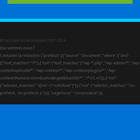
© Vers une école inclusive 2007-2024
Qui sommes nous ?
Contacter la rédaction {"prefetch":[{"source":"document","where":{"and":
[{"href_matches":"/*"},{"not":{"href_matches":["/wp-*.php","/wp-admin/*","/wp-
content/uploads/*","/wp-content/*","/wp-content/plugins/*","/wp-
content/themes/colombiahostingw8blueXXX/*","/*\\?(.+)"]}},{"not":
{"selector_matches":"a[rel~=\"nofollow\"]"}},{"not":{"selector_matches":".no-
prefetch, .no-prefetch a"}}]},"eagerness":"conservative"}]}