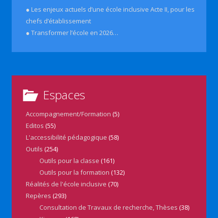
● Les enjeux actuels d’une école inclusive Acte II, pour les
chefs d’établissement
● Transformer l’école en 2026…
Espaces
Accompagnement/Formation
(5)
Editos
(55)
L'accessibilité pédagogique
(58)
Outils
(254)
Outils pour la classe
(161)
Outils pour la formation
(132)
Réalités de l'école inclusive
(70)
Repères
(293)
Consultation de Travaux de recherche, Thèses
(38)