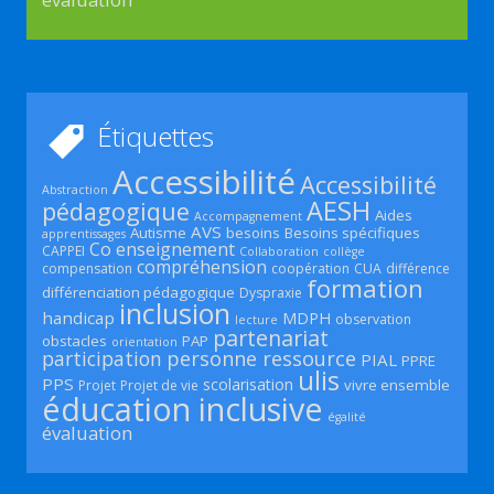
Étiquettes
Accessibilité
Accessibilité
Abstraction
AESH
pédagogique
Aides
Accompagnement
AVS
Autisme
besoins
Besoins spécifiques
apprentissages
Co enseignement
CAPPEI
Collaboration
collège
compréhension
compensation
coopération
CUA
différence
formation
différenciation pédagogique
Dyspraxie
inclusion
handicap
MDPH
observation
lecture
partenariat
obstacles
PAP
orientation
participation
personne ressource
PIAL
PPRE
ulis
PPS
scolarisation
vivre ensemble
Projet
Projet de vie
éducation inclusive
égalité
évaluation