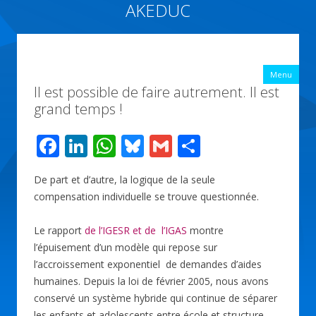
AKEDUC
Vers une école inclusive : ACCessibilité pédagogique et ÉDUCation
inclusive
All
Menu
con
Il est possible de faire autrement. Il est
prin
grand temps !
F
Li
W
Bl
G
P
ac
n
h
u
m
ar
De part et d’autre, la logique de la seule
e
k
at
e
ai
ta
compensation individuelle se trouve questionnée.
b
e
s
sk
l
g
o
dI
A
y
er
Le rapport
de l’IGESR et de l’IGAS
montre
l’épuisement d’un modèle qui repose sur
o
n
p
l’accroissement exponentiel de demandes d’aides
k
p
humaines. Depuis la loi de février 2005, nous avons
conservé un système hybride qui continue de séparer
les enfants et adolescents entre école et structure