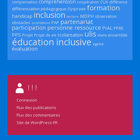
compréhension
compensation
coopération
CUA
différence
formation
différenciation pédagogique
Dyspraxie
inclusion
handicap
MDPH
observation
lecture
partenariat
obstacles
PAP
orientation
participation
personne ressource
PIAL
PPRE
ulis
PPS
scolarisation
vivre ensemble
Projet
Projet de vie
éducation inclusive
égalité
évaluation
! ! !
Connexion
Flux des publications
Flux des commentaires
Site de WordPress-FR