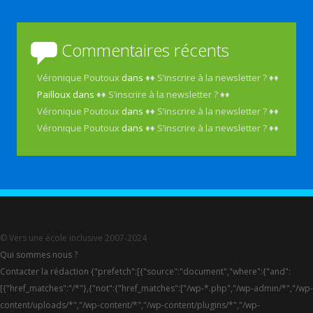
Commentaires récents
Véronique Poutoux
dans
♦♦ S’inscrire à la newsletter ? ♦♦
Pailloux
dans
♦♦ S’inscrire à la newsletter ? ♦♦
Véronique Poutoux
dans
♦♦ S’inscrire à la newsletter ? ♦♦
Véronique Poutoux
dans
♦♦ S’inscrire à la newsletter ? ♦♦
© Vers une école inclusive 2007-2024
Qui sommes nous ?
Contacter la rédaction {"prefetch":[{"source":"document","where":{"and":
[{"href_matches":"/*"},{"not":{"href_matches":["/wp-*.php","/wp-admin/*","/wp-
content/uploads/*","/wp-content/*","/wp-content/plugins/*","/wp-