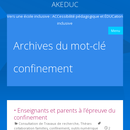
AKEDUC
Vers une école inclusive : ACCessibilité pédagogique et ÉDUCation
inclusive
All
Menu
con
prin
Archives du mot-clé
confinement
• Enseignants et parents à l’épreuve du
confinement
Consultation de Travaux de recherche, Thèses
collaboration familles
,
confinement
,
outils numérique
2