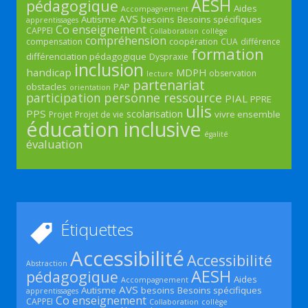
AESH
pédagogique
Aides
Accompagnement
AVS
Autisme
besoins
Besoins spécifiques
apprentissages
Co enseignement
CAPPEI
Collaboration
collège
compréhension
compensation
coopération
CUA
différence
formation
différenciation pédagogique
Dyspraxie
inclusion
handicap
MDPH
observation
lecture
partenariat
obstacles
PAP
orientation
participation
personne ressource
PIAL
PPRE
ulis
PPS
scolarisation
vivre ensemble
Projet
Projet de vie
éducation inclusive
égalité
évaluation
Étiquettes
Accessibilité
Accessibilité
Abstraction
AESH
pédagogique
Aides
Accompagnement
AVS
Autisme
besoins
Besoins spécifiques
apprentissages
Co enseignement
CAPPEI
Collaboration
collège