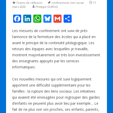
Textes de réflexion
confinement
,
lien social
17
mars 2020
Philippe DUBOIS
F
Li
W
Bl
G
P
ac
n
h
u
m
ar
Les mesures de confinement ont suivi de près
e
k
at
e
ai
ta
l’annonce de la fermeture des écoles qui a placé en
b
e
s
sk
l
g
avant le principe de la continuité pédagogique. Les
o
dI
A
y
er
retours des équipes avec lesquelles je travaille,
montrent majoritairement un très bon investissement
o
n
p
des enseignants appuyés par les services
k
p
informatiques.
Ces nouvelles mesures qui ont suivi logiquement
apportent une difficulté supplémentaire pour les
familles : la rupture des liens sociaux. Les initiatives
qui avaient été envisagées pour regrouper des gardes
d’enfants ne peuvent plus avoir lieu par exemple… Le
fait de ne plus voir ses proches, ses enfants, parents,