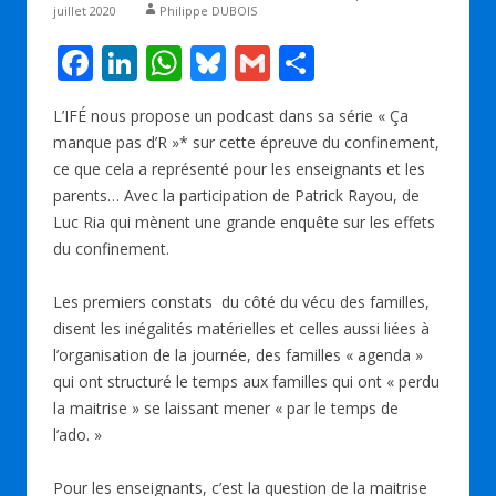
juillet 2020
Philippe DUBOIS
F
Li
W
Bl
G
P
ac
n
h
u
m
ar
L’IFÉ nous propose un podcast dans sa série « Ça
e
k
at
e
ai
ta
manque pas d’R »* sur cette épreuve du confinement,
b
e
s
sk
l
g
ce que cela a représenté pour les enseignants et les
o
dI
A
y
er
parents… Avec la participation de Patrick Rayou, de
Luc Ria qui mènent une grande enquête sur les effets
o
n
p
du confinement.
k
p
Les premiers constats du côté du vécu des familles,
disent les inégalités matérielles et celles aussi liées à
l’organisation de la journée, des familles « agenda »
qui ont structuré le temps aux familles qui ont « perdu
la maitrise » se laissant mener « par le temps de
l’ado. »
Pour les enseignants, c’est la question de la maitrise