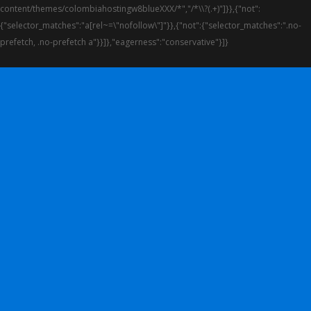
content/themes/colombiahostingw8blueXXX/*","/*\\?(.+)"]}},{"not":
{"selector_matches":"a[rel~=\"nofollow\"]"}},{"not":{"selector_matches":".no-
prefetch, .no-prefetch a"}}]},"eagerness":"conservative"}]}