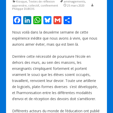
Kiosque
,
Textes de réflexion
aménagements
,
apprendre
,
collectif
,
confinement
25 mars 2020
Philippe DUBOIS
F
Li
W
Bl
G
P
ac
n
h
u
m
ar
Nous voilà dans la deuxième semaine de cette
e
k
at
e
ai
ta
expérience inédite que nous avons à vivre, que nous
b
e
s
sk
l
g
aurions aimer éviter, mais qui est bien là.
o
dI
A
y
er
Derrière cette nécessité de poursuivre l’école en
o
n
p
dehors des murs, au sein des maisons, les
k
p
enseignants s’impliquent fortement et portent
vraiment le souci que les élèves soient occupés,
travaillent, renvoient leur devoir. Toute une artillerie
de logiciels, plate-formes diverses s’est développée,
et l’harmonisation entre les différentes modalités
d’envoi et de réception des devoirs doit s’améliorer.
Différents acteurs du monde de l’éducation ont publié