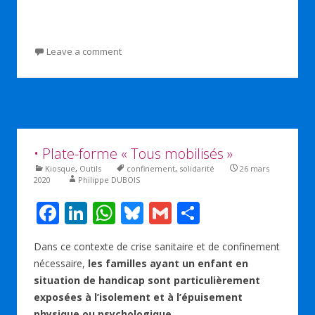
Leave a comment
• Plate-forme « Tous mobilisés »
Kiosque
,
Outils
confinement
,
solidarité
26 mars
2020
Philippe DUBOIS
F
Li
W
Bl
G
P
ac
n
h
u
m
ar
Dans ce contexte de crise sanitaire et de confinement
e
k
at
e
ai
ta
nécessaire,
les familles ayant un enfant en
b
e
s
sk
l
g
situation de handicap sont particulièrement
o
dI
A
y
er
exposées à l’isolement et à l’épuisement
physique ou psychologique.