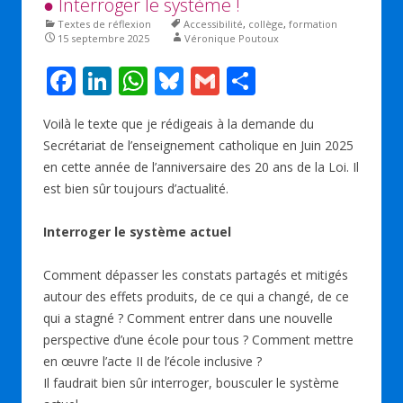
● Interroger le système !
Textes de réflexion
Accessibilité
,
collège
,
formation
15 septembre 2025
Véronique Poutoux
F
Li
W
Bl
G
P
ac
n
h
u
m
ar
Voilà le texte que je rédigeais à la demande du
e
k
at
e
ai
ta
Secrétariat de l’enseignement catholique en Juin 2025
b
e
s
sk
l
g
en cette année de l’anniversaire des 20 ans de la Loi. Il
o
dI
A
y
er
est bien sûr toujours d’actualité.
o
n
p
Interroger le système actuel
k
p
Comment dépasser les constats partagés et mitigés
autour des effets produits, de ce qui a changé, de ce
qui a stagné ? Comment entrer dans une nouvelle
perspective d’une école pour tous ? Comment mettre
en œuvre l’acte II de l’école inclusive ?
Il faudrait bien sûr interroger, bousculer le système