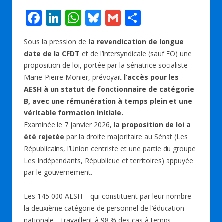
F
Li
W
Bl
G
P
ac
n
h
u
m
ar
Sous la pression de
la revendication de longue
e
k
at
e
ai
ta
date de la CFDT
et de l’intersyndicale (sauf FO) une
b
e
s
sk
l
g
proposition de loi, portée par la sénatrice socialiste
o
dI
A
y
er
Marie-Pierre Monier, prévoyait
l’accès pour les
AESH à un statut de fonctionnaire de catégorie
o
n
p
B, avec une rémunération à temps plein et une
k
p
véritable formation initiale.
Examinée le 7 janvier 2026,
la proposition de loi a
été rejetée
par la droite majoritaire au Sénat (Les
Républicains, l’Union centriste et une partie du groupe
Les Indépendants, République et territoires) appuyée
par le gouvernement.
Les 145 000 AESH – qui constituent par leur nombre
la deuxième catégorie de personnel de l’éducation
nationale – travaillent à 98 % des cas à temps