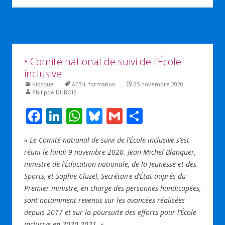
• Comité national de suivi de l’École
inclusive
Kiosque
AESH
,
formation
25 novembre 2020
Philippe DUBOIS
F
Li
W
Bl
G
P
ac
n
h
u
m
ar
« Le Comité national de suivi de l’École inclusive s’est
e
k
at
e
ai
ta
réuni le lundi 9 novembre 2020. Jean-Michel Blanquer,
b
e
s
sk
l
g
ministre de l’Éducation nationale, de la Jeunesse et des
o
dI
A
y
er
Sports, et Sophie Cluzel, Secrétaire d’État auprès du
Premier ministre, en charge des personnes handicapées,
o
n
p
sont notamment revenus sur les avancées réalisées
k
p
depuis 2017 et sur la poursuite des efforts pour l’École
inclusive en 2020-2021. »