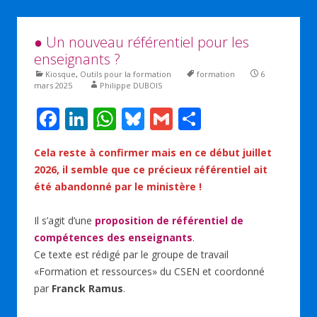
● Un nouveau référentiel pour les
enseignants ?
Kiosque
,
Outils pour la formation
formation
6
mars 2025
Philippe DUBOIS
F
Li
W
Bl
G
P
ac
n
h
u
m
ar
Cela reste à confirmer mais en ce début juillet
e
k
at
e
ai
ta
2026, il semble que ce précieux référentiel ait
b
e
s
sk
l
g
été abandonné par le ministère !
o
dI
A
y
er
Il s’agit d’une
proposition de référentiel de
o
n
p
compétences des enseignants
.
k
p
Ce texte est rédigé par le groupe de travail
«Formation et ressources» du CSEN et coordonné
par
Franck Ramus
.