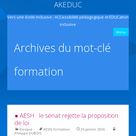
AKEDUC
Vers une école inclusive : ACCessibilité pédagogique et ÉDUCation
inclusive
All
Menu
con
prin
Archives du mot-clé
formation
● AESH : le sénat rejette la proposition
de loi
Kiosque
AESH
,
formation
26 janvier 2026
Philippe DUBOIS