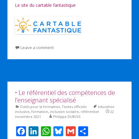
Le site du cartable fantastique
Leave a comment
• Le référentiel des compétences de
l’enseignant spécialisé
Outils pour la formation
,
Textes officiels
éducation
inclusive
,
formation
,
inclusion scolaire
,
référentiel
22
novembre 2021
Philippe DUBOIS
F
Li
W
Bl
G
P