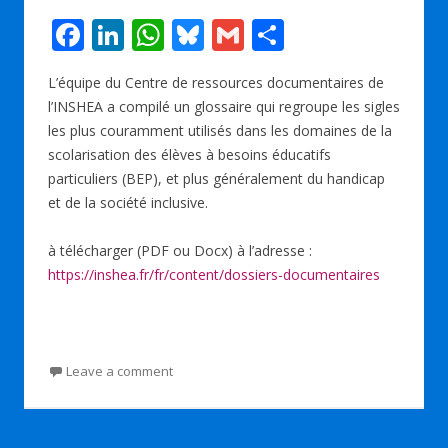
F
Li
W
Bl
G
P
ac
n
h
u
m
ar
L’équipe du Centre de ressources documentaires de
e
k
at
e
ai
ta
l’INSHEA a compilé un glossaire qui regroupe les sigles
b
e
s
sk
l
g
les plus couramment utilisés dans les domaines de la
o
dI
A
y
er
scolarisation des élèves à besoins éducatifs
particuliers (BEP), et plus généralement du handicap
o
n
p
et de la société inclusive.
k
p
à télécharger (PDF ou Docx) à l’adresse :
https://inshea.fr/fr/content/dossiers-documentaires
Leave a comment