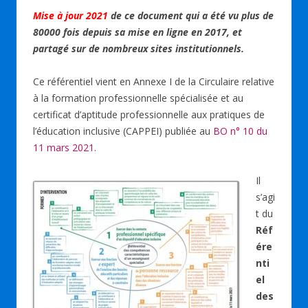
ac
n
h
u
m
ar
Mise à jour 2021
de ce document qui a été vu plus de
e
k
at
e
ai
ta
80000 fois depuis sa mise en ligne en 2017, et
b
e
s
sk
l
g
partagé sur de nombreux sites institutionnels.
o
dI
A
y
er
Ce référentiel vient en Annexe I de la Circulaire relative
o
n
p
à la formation professionnelle spécialisée et au
k
p
certificat d’aptitude professionnelle aux pratiques de
l’éducation inclusive (CAPPEI) publiée au
BO n° 10 du
11 mars 2021
.
Il
s’agi
t du
Réf
ére
nti
el
des