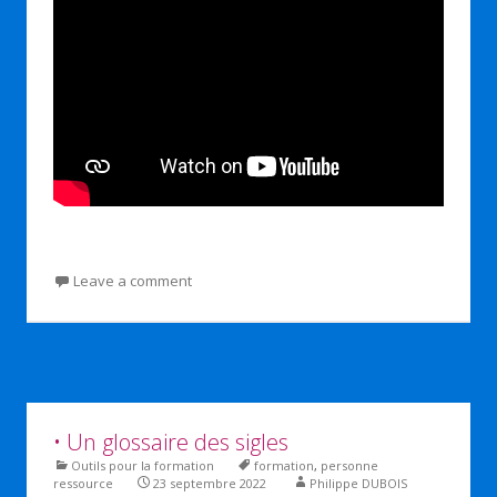
Leave a comment
• Un glossaire des sigles
Outils pour la formation
formation
,
personne
ressource
23 septembre 2022
Philippe DUBOIS