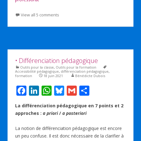
View all 5 comments
• Différenciation pédagogique
Outils pour la classe
,
Outils pour la formation
Accessibilité pédagogique
,
différenciation pédagogique
,
formation
18 juin 2021
Bénédicte Dubois
F
Li
W
Bl
G
P
ac
n
h
u
m
ar
La différenciation pédagogique en 7 points et 2
e
k
at
e
ai
ta
approches :
a priori
/
a posteriori
b
e
s
sk
l
g
o
dI
A
y
er
La notion de différenciation pédagogique est encore
un peu confuse. Il est donc nécessaire de la clarifier à
o
n
p