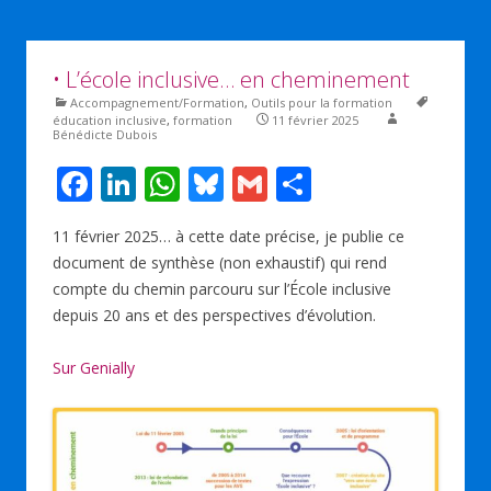
• L’école inclusive… en cheminement
Accompagnement/Formation
,
Outils pour la formation
éducation inclusive
,
formation
11 février 2025
Bénédicte Dubois
F
Li
W
Bl
G
P
ac
n
h
u
m
ar
11 février 2025… à cette date précise, je publie ce
e
k
at
e
ai
ta
document de synthèse (non exhaustif) qui rend
b
e
s
sk
l
g
compte du chemin parcouru sur l’École inclusive
o
dI
A
y
er
depuis 20 ans et des perspectives d’évolution.
o
n
p
Sur Genially
k
p