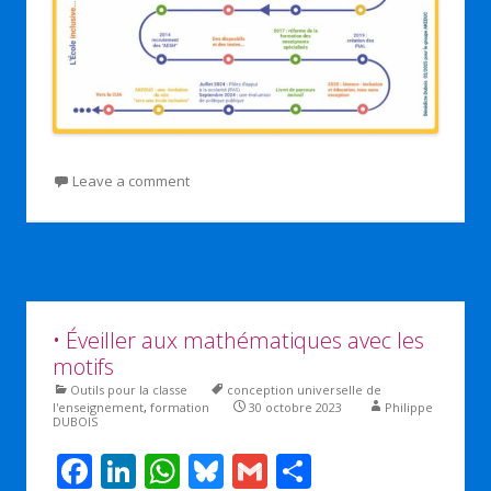
Leave a comment
• Éveiller aux mathématiques avec les
motifs
Outils pour la classe
conception universelle de
l'enseignement
,
formation
30 octobre 2023
Philippe
DUBOIS
F
Li
W
Bl
G
P