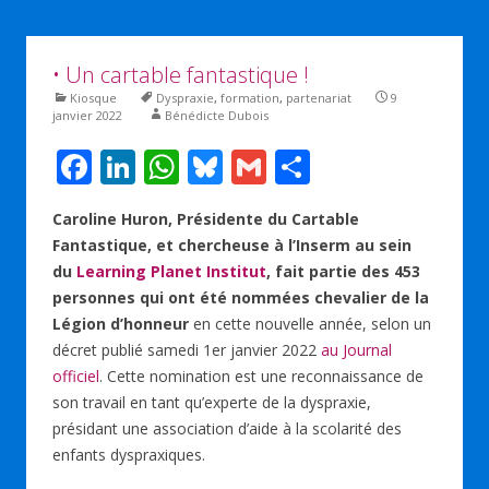
• Un cartable fantastique !
Kiosque
Dyspraxie
,
formation
,
partenariat
9
janvier 2022
Bénédicte Dubois
F
Li
W
Bl
G
P
ac
n
h
u
m
ar
Caroline Huron, Présidente du Cartable
e
k
at
e
ai
ta
Fantastique, et chercheuse à l’Inserm au sein
b
e
s
sk
l
g
du
Learning Planet Institut
, fait partie des 453
o
dI
A
y
er
personnes qui ont été nommées chevalier de la
Légion d’honneur
en cette nouvelle année, selon un
o
n
p
décret publié samedi 1er janvier 2022
au Journal
k
p
officiel
. Cette nomination est une reconnaissance de
son travail en tant qu’experte de la dyspraxie,
présidant une association d’aide à la scolarité des
enfants dyspraxiques.