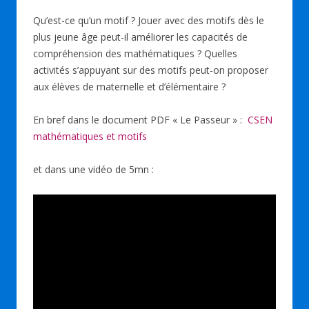
ac
n
h
u
m
ar
Qu’est-ce qu’un motif ? Jouer avec des motifs dès le
e
k
at
e
ai
ta
plus jeune âge peut-il améliorer les capacités de
b
e
s
sk
l
g
compréhension des mathématiques ? Quelles
o
dI
A
y
er
activités s’appuyant sur des motifs peut-on proposer
aux élèves de maternelle et d’élémentaire ?
o
n
p
k
p
En bref dans le document PDF « Le Passeur » :
CSEN
mathématiques et motifs
et dans une vidéo de 5mn :