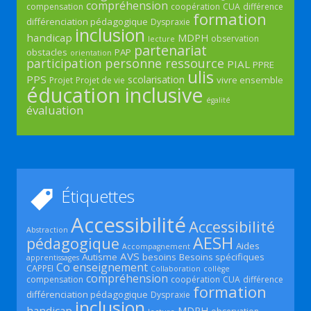
compréhension
compensation
coopération
CUA
différence
formation
différenciation pédagogique
Dyspraxie
inclusion
handicap
MDPH
observation
lecture
partenariat
obstacles
PAP
orientation
participation
personne ressource
PIAL
PPRE
ulis
PPS
scolarisation
vivre ensemble
Projet
Projet de vie
éducation inclusive
égalité
évaluation
Étiquettes
Accessibilité
Accessibilité
Abstraction
AESH
pédagogique
Aides
Accompagnement
AVS
Autisme
besoins
Besoins spécifiques
apprentissages
Co enseignement
CAPPEI
Collaboration
collège
compréhension
compensation
coopération
CUA
différence
formation
différenciation pédagogique
Dyspraxie
inclusion
handicap
MDPH