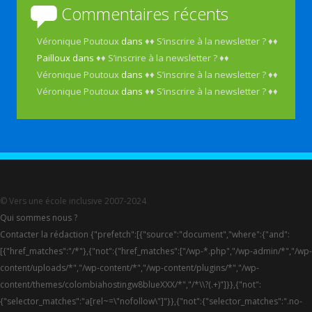
Commentaires récents
Véronique Poutoux
dans
♦♦ S’inscrire à la newsletter ? ♦♦
Pailloux
dans
♦♦ S’inscrire à la newsletter ? ♦♦
Véronique Poutoux
dans
♦♦ S’inscrire à la newsletter ? ♦♦
Véronique Poutoux
dans
♦♦ S’inscrire à la newsletter ? ♦♦
© Vers une école inclusive 2007-2024
Qui sommes nous ?
Contacter la rédaction {"prefetch":[{"source":"document","where":{"and":
[{"href_matches":"/*"},{"not":{"href_matches":["/wp-*.php","/wp-admin/*","/wp-
content/uploads/*","/wp-content/*","/wp-content/plugins/*","/wp-
content/themes/colombiahostingw8blueXXX/*","/*\\?(.+)"]}},{"not":
{"selector_matches":"a[rel~=\"nofollow\"]"}},{"not":{"selector_matches":".no-