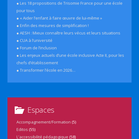
● Les 18 propositions de Trisomie France pour une école
pour tous
● « Aider l’enfant à faire œuvre de lui-même »
● Enfin des mesures de simplification !
● AESH : Mieux connaître leurs vécus et leurs situations
● CUA à l’université
● Forum de l’inclusion
● Les enjeux actuels d’une école inclusive Acte II, pour les
chefs d’établissement
● Transformer l’école en 2026…
Espaces
Accompagnement/Formation
(5)
Editos
(55)
L'accessibilité pédagogique
(58)