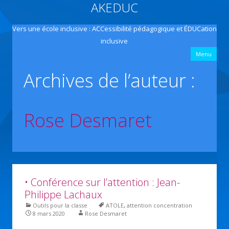
AKEDUC
Vers une école inclusive : ACCessibilité pédagogique et ÉDUCation
inclusive
All
Menu
con
prin
Archives de l’auteur :
Rose Desmaret
• Conférence sur l’attention : Jean-
Philippe Lachaux
Outils pour la classe
ATOLE
,
attention concentration
8 mars 2020
Rose Desmaret