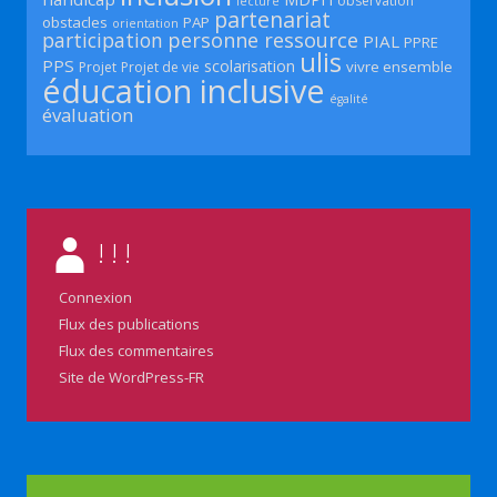
observation
lecture
partenariat
obstacles
PAP
orientation
participation
personne ressource
PIAL
PPRE
ulis
PPS
scolarisation
vivre ensemble
Projet
Projet de vie
éducation inclusive
égalité
évaluation
! ! !
Connexion
Flux des publications
Flux des commentaires
Site de WordPress-FR