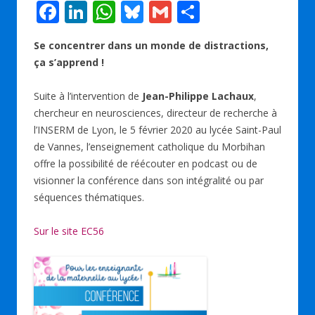
F
Li
W
Bl
G
P
ac
n
h
u
m
ar
Se concentrer dans un monde de distractions,
e
k
at
e
ai
ta
ça s’apprend !
b
e
s
sk
l
g
o
dI
A
y
er
Suite à l’intervention de
Jean-Philippe Lachaux
,
chercheur en neurosciences, directeur de recherche à
o
n
p
l’INSERM de Lyon, le 5 février 2020 au lycée Saint-Paul
k
p
de Vannes, l’enseignement catholique du Morbihan
offre la possibilité de réécouter en podcast ou de
visionner la conférence dans son intégralité ou par
séquences thématiques.
Sur le site EC56