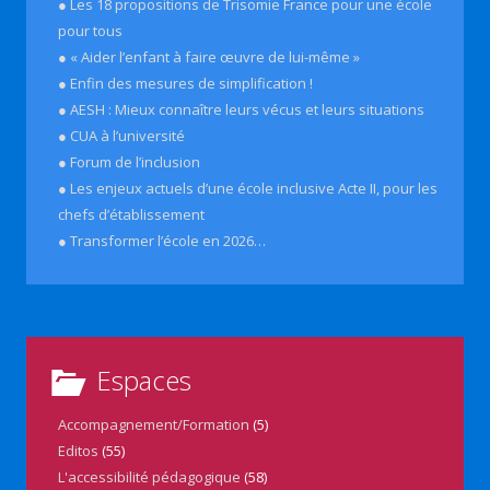
● Les 18 propositions de Trisomie France pour une école
pour tous
● « Aider l’enfant à faire œuvre de lui-même »
● Enfin des mesures de simplification !
● AESH : Mieux connaître leurs vécus et leurs situations
● CUA à l’université
● Forum de l’inclusion
● Les enjeux actuels d’une école inclusive Acte II, pour les
chefs d’établissement
● Transformer l’école en 2026…
Espaces
Accompagnement/Formation
(5)
Editos
(55)
L'accessibilité pédagogique
(58)