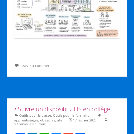
Leave a comment
• Suivre un dispositif ULIS en collège
Outils pour la classe
,
Outils pour la formation
apprentissages
,
obstacles
,
ulis
17 février 2023
Véronique Poutoux