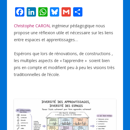
F
Li
W
Bl
G
P
ac
n
h
u
m
ar
Christophe CARON,
ingénieur pédagogique nous
e
k
at
e
ai
ta
propose une réflexion utile et nécessaire sur les liens
b
e
s
sk
l
g
entre espaces et apprentissages…
o
dI
A
y
er
Espérons que lors de rénovations, de constructions ,
o
n
p
les multiples aspects de « l’apprendre » soient bien
k
p
pris en compte et modifient peu à peu les visions très
traditionnelles de l’école.