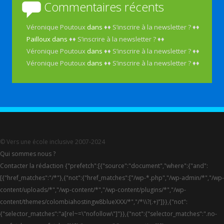
Commentaires récents
Véronique Poutoux
dans
♦♦ S’inscrire à la newsletter ? ♦♦
Pailloux
dans
♦♦ S’inscrire à la newsletter ? ♦♦
Véronique Poutoux
dans
♦♦ S’inscrire à la newsletter ? ♦♦
Véronique Poutoux
dans
♦♦ S’inscrire à la newsletter ? ♦♦
© Vers une école inclusive 2007-2024
Qui sommes nous ?
Contacter la rédaction {"prefetch":[{"source":"document","where":{"and":
[{"href_matches":"/*"},{"not":{"href_matches":["/wp-*.php","/wp-admin/*","/wp-
content/uploads/*","/wp-content/*","/wp-content/plugins/*","/wp-
content/themes/colombiahostingw8blueXXX/*","/*\\?(.+)"]}},{"not":
{"selector_matches":"a[rel~=\"nofollow\"]"}},{"not":{"selector_matches":".no-