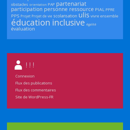
partenariat
obstacles
PAP
orientation
participation
personne ressource
PIAL
PPRE
ulis
PPS
scolarisation
vivre ensemble
Projet
Projet de vie
éducation inclusive
égalité
évaluation
! ! !
Connexion
Flux des publications
Flux des commentaires
Site de WordPress-FR