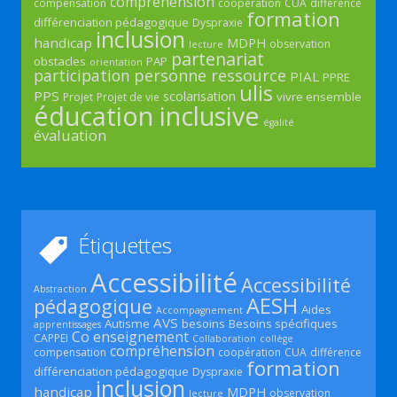
compréhension
compensation
coopération
CUA
différence
formation
différenciation pédagogique
Dyspraxie
inclusion
handicap
MDPH
observation
lecture
partenariat
obstacles
PAP
orientation
participation
personne ressource
PIAL
PPRE
ulis
PPS
scolarisation
vivre ensemble
Projet
Projet de vie
éducation inclusive
égalité
évaluation
Étiquettes
Accessibilité
Accessibilité
Abstraction
AESH
pédagogique
Aides
Accompagnement
AVS
Autisme
besoins
Besoins spécifiques
apprentissages
Co enseignement
CAPPEI
Collaboration
collège
compréhension
compensation
coopération
CUA
différence
formation
différenciation pédagogique
Dyspraxie
inclusion
handicap
MDPH
observation
lecture