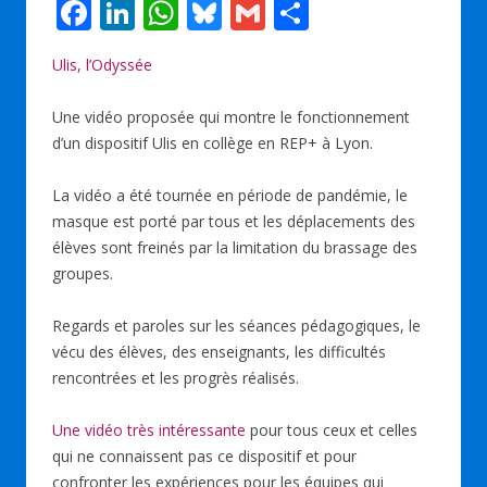
F
Li
W
Bl
G
P
ac
n
h
u
m
ar
Ulis, l’Odyssée
e
k
at
e
ai
ta
b
e
s
sk
l
g
Une vidéo proposée qui montre le fonctionnement
o
dI
A
y
er
d’un dispositif Ulis en collège en REP+ à Lyon.
o
n
p
La vidéo a été tournée en période de pandémie, le
k
p
masque est porté par tous et les déplacements des
élèves sont freinés par la limitation du brassage des
groupes.
Regards et paroles sur les séances pédagogiques, le
vécu des élèves, des enseignants, les difficultés
rencontrées et les progrès réalisés.
Une vidéo très intéressante
pour tous ceux et celles
qui ne connaissent pas ce dispositif et pour
confronter les expériences pour les équipes qui