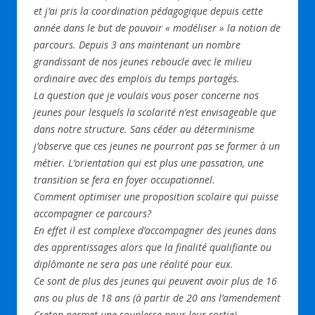
et j’ai pris la coordination pédagogique depuis cette
o
n
p
année dans le but de pouvoir « modéliser » la notion de
k
p
parcours. Depuis 3 ans maintenant un nombre
grandissant de nos jeunes reboucle avec le milieu
ordinaire avec des emplois du temps partagés.
La question que je voulais vous poser concerne nos
jeunes pour lesquels la scolarité n’est envisageable que
dans notre structure. Sans céder au déterminisme
j’observe que ces jeunes ne pourront pas se former à un
métier. L’orientation qui est plus une passation, une
transition se fera en foyer occupationnel.
Comment optimiser une proposition scolaire qui puisse
accompagner ce parcours?
En effet il est complexe d’accompagner des jeunes dans
des apprentissages alors que la finalité qualifiante ou
diplômante ne sera pas une réalité pour eux.
Ce sont de plus des jeunes qui peuvent avoir plus de 16
ans ou plus de 18 ans (à partir de 20 ans l’amendement
Creton permet une souplesse pour leur sortie).