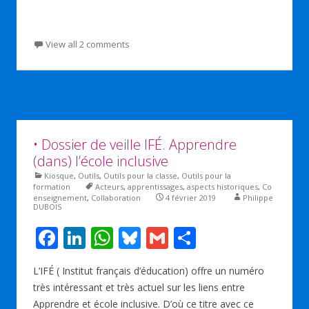
View all 2 comments
• Dossier de veille IFÉ. Apprendre
(dans) l’école inclusive
Kiosque
,
Outils
,
Outils pour la classe
,
Outils pour la
formation
Acteurs
,
apprentissages
,
aspects historiques
,
Co
enseignement
,
Collaboration
4 février 2019
Philippe
DUBOIS
F
Li
W
Bl
G
P
ac
n
h
u
m
ar
L’IFÉ ( Institut français d’éducation) offre un numéro
e
k
at
e
ai
ta
très intéressant et très actuel sur les liens entre
b
e
s
sk
l
g
Apprendre et école inclusive. D’où ce titre avec ce