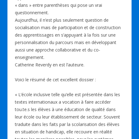
o
dI
A
y
er
« dans » entre parenthèses qui pose un vrai
questionnement.
o
n
p
Aujourd’hui, il n’est plus seulement question de
k
p
socialisation mais de participation et de construction
des apprentissages en s’appuyant à la fois sur une
personnalisation du parcours mais en développant
aussi une approche collaborative et du co-
enseignement.
Catherine Reverdy en est l’auteure.
Voici le résumé de cet excellent dossier :
« L’école inclusive telle qu’elle est présentée dans les
textes internationaux a vocation à faire accéder
tou.te.s les élèves à une éducation de qualité dans
leur école ou leur établissement de secteur. Souvent
traduite dans les faits par la scolarisation des élèves
en situation de handicap, elle recouvre en réalité