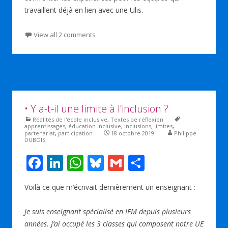
travaillent déjà en lien avec une Ulis.
View all 2 comments
• Y a-t-il une limite à l’inclusion ?
Réalités de l'école inclusive
,
Textes de réflexion
apprentissages
,
éducation inclusive
,
inclusions
,
limites
,
partenariat
,
participation
18 octobre 2019
Philippe
DUBOIS
F
Li
W
Bl
G
P
ac
n
h
u
m
ar
Voilà ce que m’écrivait dernièrement un enseignant :
e
k
at
e
ai
ta
b
e
s
sk
l
g
Je suis enseignant spécialisé en IEM depuis plusieurs
o
dI
A
y
er
années. J’ai occupé les 3 classes qui composent notre UE