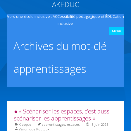
AKEDUC
Vers une école inclusive : ACCessibilité pédagogique et ÉDUCation
inclusive
All
Menu
con
prin
Archives du mot-clé
apprentissages
● « Scénariser les espaces, c’est aussi
scénariser les apprentissages «
Kiosque
apprentissages
,
espaces
18 juin 2026
Véronique Poutoux