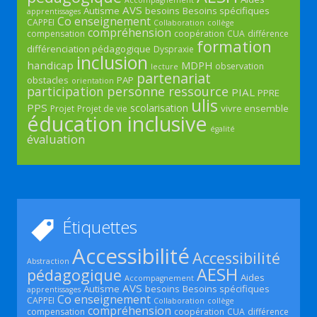
AVS
Autisme
besoins
Besoins spécifiques
apprentissages
Co enseignement
CAPPEI
Collaboration
collège
compréhension
compensation
coopération
CUA
différence
formation
différenciation pédagogique
Dyspraxie
inclusion
handicap
MDPH
observation
lecture
partenariat
obstacles
PAP
orientation
participation
personne ressource
PIAL
PPRE
ulis
PPS
scolarisation
vivre ensemble
Projet
Projet de vie
éducation inclusive
égalité
évaluation
Étiquettes
Accessibilité
Accessibilité
Abstraction
AESH
pédagogique
Aides
Accompagnement
AVS
Autisme
besoins
Besoins spécifiques
apprentissages
Co enseignement
CAPPEI
Collaboration
collège
compréhension
compensation
coopération
CUA
différence