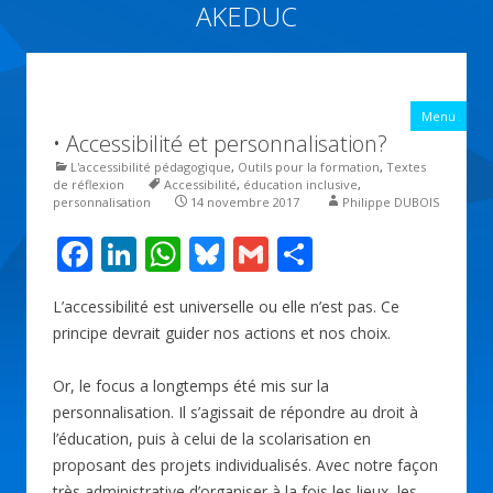
AKEDUC
Vers une école inclusive : ACCessibilité pédagogique et ÉDUCation
inclusive
All
Menu
con
• Accessibilité et personnalisation?
prin
L'accessibilité pédagogique
,
Outils pour la formation
,
Textes
de réflexion
Accessibilité
,
éducation inclusive
,
personnalisation
14 novembre 2017
Philippe DUBOIS
F
Li
W
Bl
G
P
ac
n
h
u
m
ar
L’accessibilité est universelle ou elle n’est pas. Ce
e
k
at
e
ai
ta
principe devrait guider nos actions et nos choix.
b
e
s
sk
l
g
o
dI
A
y
er
Or, le focus a longtemps été mis sur la
personnalisation. Il s’agissait de répondre au droit à
o
n
p
l’éducation, puis à celui de la scolarisation en
k
p
proposant des projets individualisés. Avec notre façon
très administrative d’organiser à la fois les lieux, les