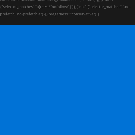
{"selector_matches":"a[rel~=\"nofollow\"]"}},{"not":{"selector_matches":".no-
prefetch, .no-prefetch a"}}]},"eagerness":"conservative"}]}