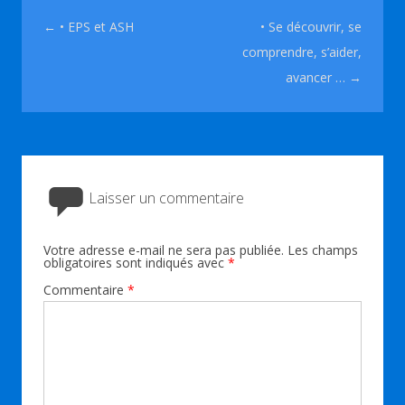
Navigation des articles
←
• EPS et ASH
• Se découvrir, se
comprendre, s’aider,
avancer …
→
Laisser un commentaire
Votre adresse e-mail ne sera pas publiée.
Les champs
obligatoires sont indiqués avec
*
Commentaire
*