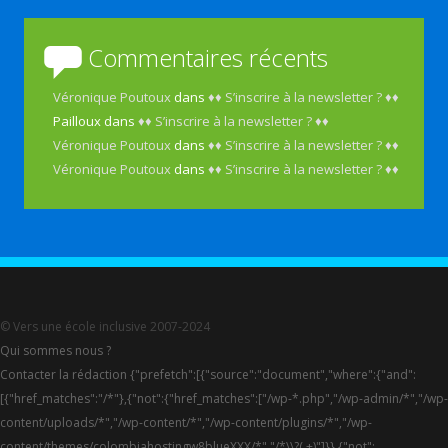
Commentaires récents
Véronique Poutoux
dans
♦♦ S’inscrire à la newsletter ? ♦♦
Pailloux
dans
♦♦ S’inscrire à la newsletter ? ♦♦
Véronique Poutoux
dans
♦♦ S’inscrire à la newsletter ? ♦♦
Véronique Poutoux
dans
♦♦ S’inscrire à la newsletter ? ♦♦
© Vers une école inclusive 2007-2024
Qui sommes nous ?
Contacter la rédaction {"prefetch":[{"source":"document","where":{"and":
[{"href_matches":"/*"},{"not":{"href_matches":["/wp-*.php","/wp-admin/*","/wp-
content/uploads/*","/wp-content/*","/wp-content/plugins/*","/wp-
content/themes/colombiahostingw8blueXXX/*","/*\\?(.+)"]}},{"not":