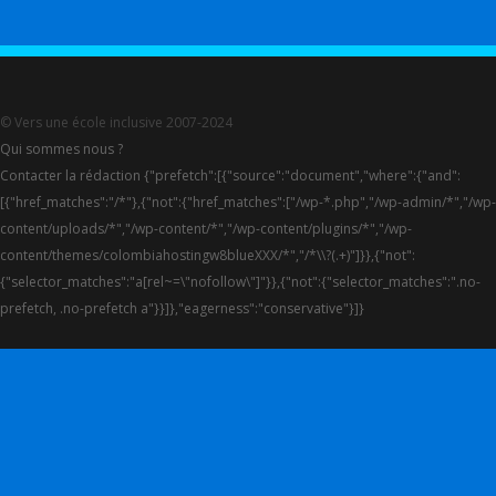
© Vers une école inclusive 2007-2024
Qui sommes nous ?
Contacter la rédaction {"prefetch":[{"source":"document","where":{"and":
[{"href_matches":"/*"},{"not":{"href_matches":["/wp-*.php","/wp-admin/*","/wp-
content/uploads/*","/wp-content/*","/wp-content/plugins/*","/wp-
content/themes/colombiahostingw8blueXXX/*","/*\\?(.+)"]}},{"not":
{"selector_matches":"a[rel~=\"nofollow\"]"}},{"not":{"selector_matches":".no-
prefetch, .no-prefetch a"}}]},"eagerness":"conservative"}]}