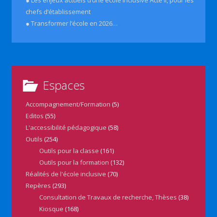
chefs d’établissement
● Transformer l’école en 2026…
Espaces
Accompagnement/Formation
(5)
Editos
(55)
L'accessibilité pédagogique
(58)
Outils
(254)
Outils pour la classe
(161)
Outils pour la formation
(132)
Réalités de l'école inclusive
(70)
Repères
(293)
Consultation de Travaux de recherche, Thèses
(38)
Kiosque
(168)