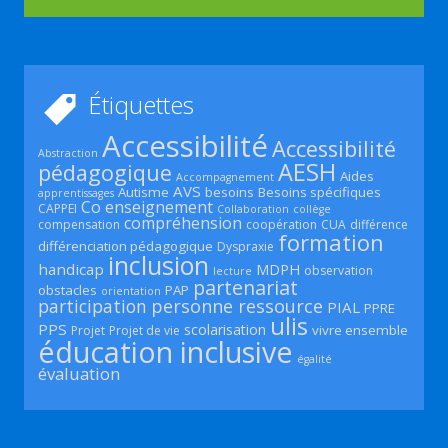
Étiquettes
Accessibilité
Accessibilité
Abstraction
AESH
pédagogique
Aides
Accompagnement
AVS
Autisme
besoins
Besoins spécifiques
apprentissages
Co enseignement
CAPPEI
Collaboration
collège
compréhension
compensation
coopération
CUA
différence
formation
différenciation pédagogique
Dyspraxie
inclusion
handicap
MDPH
observation
lecture
partenariat
obstacles
PAP
orientation
participation
personne ressource
PIAL
PPRE
ulis
PPS
scolarisation
vivre ensemble
Projet
Projet de vie
éducation inclusive
égalité
évaluation