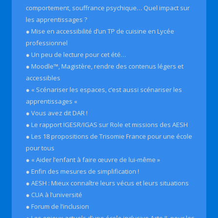
comportement, souffrance psychique… Quel impact sur
les apprentissages ?
● Mise en accessibilité d’un TP de cuisine en Lycée
professionnel
● Un peu de lecture pour cet été…
● Moodle™, Magistère, rendre des contenus légers et
accessibles
● « Scénariser les espaces, c’est aussi scénariser les
apprentissages «
● Vous avez dit DAR !
● Le rapport IGESR/IGAS sur Role et missions des AESH
● Les 18 propositions de Trisomie France pour une école
pour tous
● « Aider l’enfant à faire œuvre de lui-même »
● Enfin des mesures de simplification !
● AESH : Mieux connaître leurs vécus et leurs situations
● CUA à l’université
● Forum de l’inclusion
● Les enjeux actuels d’une école inclusive Acte II, pour les