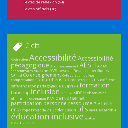
Textes de réflexion
(64)
Textes officiels
(36)
Clefs
Accessibilité
Accessibilité
Abstraction
AESH
pédagogique
Aides
Accompagnement
AVS
Autisme
besoins
Besoins spécifiques
apprentissages
Co enseignement
CAPPEI
Collaboration
collège
compréhension
compensation
coopération
CUA
différence
formation
différenciation pédagogique
Dyspraxie
inclusion
handicap
MDPH
observation
lecture
partenariat
obstacles
PAP
orientation
participation
personne ressource
PIAL
PPRE
ulis
PPS
scolarisation
vivre ensemble
Projet
Projet de vie
éducation inclusive
égalité
évaluation