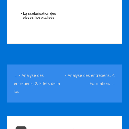
• La scolarisation des
élèves hospitalisés
07th Juil 2019
Navigation des articles
←
• Analyse des
• Analyse des entretiens, 4.
entretiens, 2. Effets de la
Formation.
→
loi.