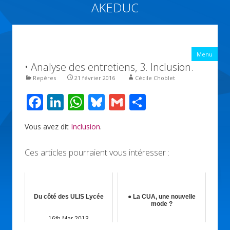
AKEDUC
Vers une école inclusive : ACCessibilité pédagogique et ÉDUCation
inclusive
All
Menu
con
• Analyse des entretiens, 3. Inclusion.
prin
Repères
21 février 2016
Cécile Choblet
F
Li
W
Bl
G
P
ac
n
h
u
m
ar
Vous avez dit
Inclusion
.
e
k
at
e
ai
ta
b
e
s
sk
l
g
Ces articles pourraient vous intéresser :
o
dI
A
y
er
o
n
p
k
p
Du côté des ULIS Lycée
● La CUA, une nouvelle
mode ?
16th Mar 2013
10th Fév 2026