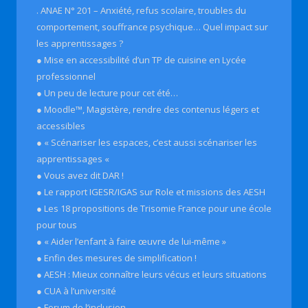
. ANAE N° 201 – Anxiété, refus scolaire, troubles du
comportement, souffrance psychique… Quel impact sur
les apprentissages ?
● Mise en accessibilité d’un TP de cuisine en Lycée
professionnel
● Un peu de lecture pour cet été…
● Moodle™, Magistère, rendre des contenus légers et
accessibles
● « Scénariser les espaces, c’est aussi scénariser les
apprentissages «
● Vous avez dit DAR !
● Le rapport IGESR/IGAS sur Role et missions des AESH
● Les 18 propositions de Trisomie France pour une école
pour tous
● « Aider l’enfant à faire œuvre de lui-même »
● Enfin des mesures de simplification !
● AESH : Mieux connaître leurs vécus et leurs situations
● CUA à l’université
● Forum de l’inclusion