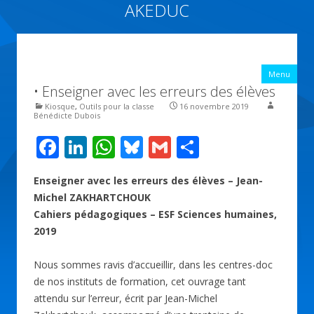
AKEDUC
Vers une école inclusive : ACCessibilité pédagogique et ÉDUCation
inclusive
All
Menu
con
• Enseigner avec les erreurs des élèves
prin
Kiosque
,
Outils pour la classe
16 novembre 2019
Bénédicte Dubois
F
Li
W
Bl
G
P
ac
n
h
u
m
ar
Enseigner avec les erreurs des élèves – Jean-
e
k
at
e
ai
ta
Michel ZAKHARTCHOUK
b
e
s
sk
l
g
Cahiers pédagogiques – ESF Sciences humaines,
o
dI
A
y
er
2019
o
n
p
Nous sommes ravis d’accueillir, dans les centres-doc
k
p
de nos instituts de formation, cet ouvrage tant
attendu sur l’erreur, écrit par Jean-Michel