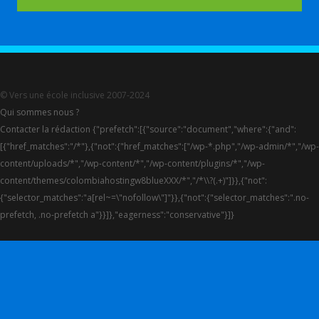
© Vers une école inclusive 2007-2024
Qui sommes nous ?
Contacter la rédaction {"prefetch":[{"source":"document","where":{"and":
[{"href_matches":"/*"},{"not":{"href_matches":["/wp-*.php","/wp-admin/*","/wp-
content/uploads/*","/wp-content/*","/wp-content/plugins/*","/wp-
content/themes/colombiahostingw8blueXXX/*","/*\\?(.+)"]}},{"not":
{"selector_matches":"a[rel~=\"nofollow\"]"}},{"not":{"selector_matches":".no-
prefetch, .no-prefetch a"}}]},"eagerness":"conservative"}]}