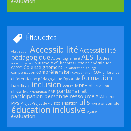
évaluation
Étiquettes
Accessibilité
Accessibilité
Abstraction
AESH
pédagogique
Aides
Accompagnement
AVS
Autisme
besoins
Besoins spécifiques
apprentissages
Co enseignement
CAPPEI
Collaboration
collège
compréhension
compensation
coopération
CUA
différence
formation
différenciation pédagogique
Dyspraxie
inclusion
handicap
MDPH
observation
lecture
partenariat
obstacles
PAP
orientation
participation
personne ressource
PIAL
PPRE
ulis
PPS
scolarisation
vivre ensemble
Projet
Projet de vie
éducation inclusive
égalité
évaluation