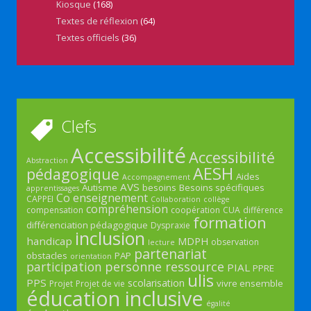
Kiosque
(168)
Textes de réflexion
(64)
Textes officiels
(36)
Clefs
Accessibilité
Accessibilité
Abstraction
AESH
pédagogique
Aides
Accompagnement
AVS
Autisme
besoins
Besoins spécifiques
apprentissages
Co enseignement
CAPPEI
Collaboration
collège
compréhension
compensation
coopération
CUA
différence
formation
différenciation pédagogique
Dyspraxie
inclusion
handicap
MDPH
observation
lecture
partenariat
obstacles
PAP
orientation
participation
personne ressource
PIAL
PPRE
ulis
PPS
scolarisation
vivre ensemble
Projet
Projet de vie
éducation inclusive
égalité