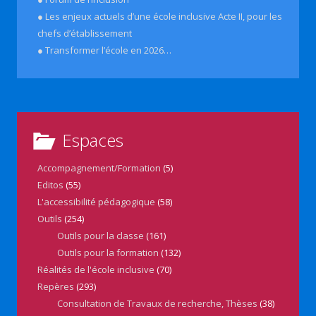
● Les enjeux actuels d’une école inclusive Acte II, pour les
chefs d’établissement
● Transformer l’école en 2026…
Espaces
Accompagnement/Formation
(5)
Editos
(55)
L'accessibilité pédagogique
(58)
Outils
(254)
Outils pour la classe
(161)
Outils pour la formation
(132)
Réalités de l'école inclusive
(70)
Repères
(293)
Consultation de Travaux de recherche, Thèses
(38)