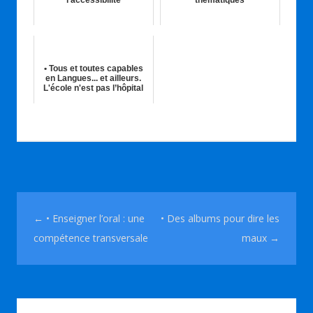
l'accessibilité
thématiques
25th Fév 2026
08th Mar 2020
• Tous et toutes capables
en Langues... et ailleurs.
L'école n'est pas l’hôpital
18th Mai 2024
Navigation des articles
←
• Enseigner l’oral : une
• Des albums pour dire les
compétence transversale
maux
→