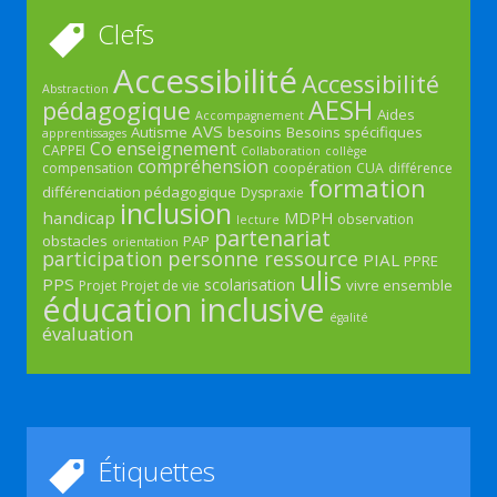
Clefs
Accessibilité
Accessibilité
Abstraction
AESH
pédagogique
Aides
Accompagnement
AVS
Autisme
besoins
Besoins spécifiques
apprentissages
Co enseignement
CAPPEI
Collaboration
collège
compréhension
compensation
coopération
CUA
différence
formation
différenciation pédagogique
Dyspraxie
inclusion
handicap
MDPH
observation
lecture
partenariat
obstacles
PAP
orientation
participation
personne ressource
PIAL
PPRE
ulis
PPS
scolarisation
vivre ensemble
Projet
Projet de vie
éducation inclusive
égalité
évaluation
Étiquettes