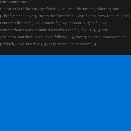
Qui sommes nous ?
Contacter la rédaction {"prefetch":[{"source":"document","where":{"and":
[{"href_matches":"/*"},{"not":{"href_matches":["/wp-*.php","/wp-admin/*","/wp-
content/uploads/*","/wp-content/*","/wp-content/plugins/*","/wp-
content/themes/colombiahostingw8blueXXX/*","/*\\?(.+)"]}},{"not":
{"selector_matches":"a[rel~=\"nofollow\"]"}},{"not":{"selector_matches":".no-
prefetch, .no-prefetch a"}}]},"eagerness":"conservative"}]}