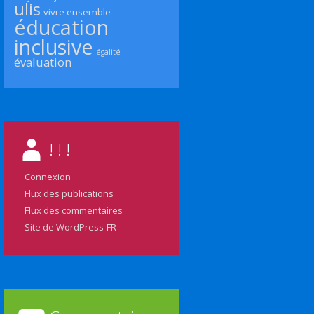
ulis
vivre ensemble
éducation
inclusive
égalité
évaluation
! ! !
Connexion
Flux des publications
Flux des commentaires
Site de WordPress-FR