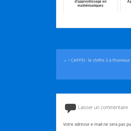
d’apprentissage en
Ap
mathématiques
30th Nov 2021
Navigation des articles
←
• CAPPEI : le chiffre 3 à l’honneur 
Laisser un commentaire
Votre adresse e-mail ne sera pas pu