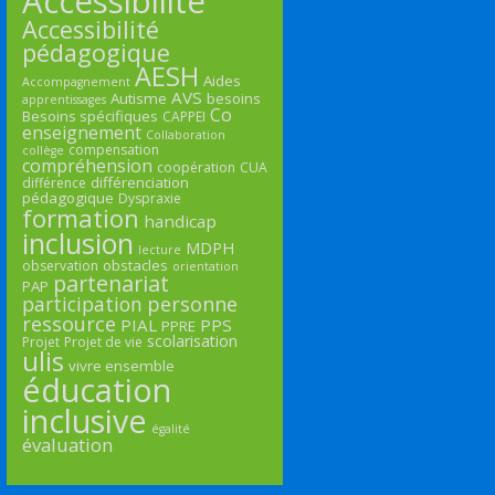
Accessibilité
Accessibilité
pédagogique
AESH
Aides
Accompagnement
AVS
Autisme
besoins
apprentissages
Co
Besoins spécifiques
CAPPEI
enseignement
Collaboration
compensation
collège
compréhension
coopération
CUA
différenciation
différence
pédagogique
Dyspraxie
formation
handicap
inclusion
MDPH
lecture
obstacles
observation
orientation
partenariat
PAP
participation
personne
ressource
PIAL
PPS
PPRE
scolarisation
Projet
Projet de vie
ulis
vivre ensemble
éducation
inclusive
égalité
évaluation