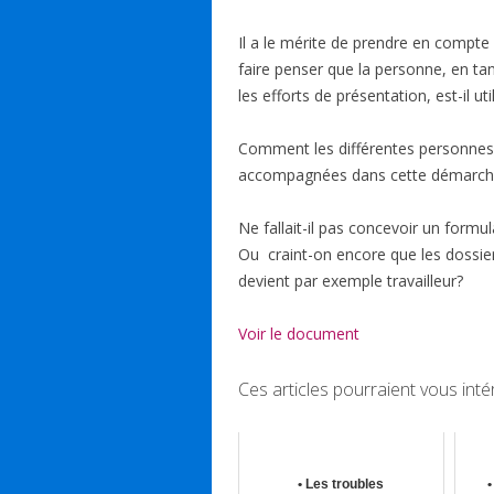
e
k
at
e
ai
b
e
s
sk
l
Il a le mérite de prendre en compte
o
dI
A
y
faire penser que la personne, en ta
les efforts de présentation, est-il u
o
n
p
k
p
Comment les différentes personnes 
accompagnées dans cette démarch
Ne fallait-il pas concevoir un formu
Ou craint-on encore que les dossier
devient par exemple travailleur?
Voir le document
Ces articles pourraient vous inté
• Les troubles
•