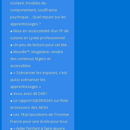
scolaire, troubles du
comportement, souffrance
psychique… Quel impact sur les
apprentissages ?
● Mise en accessibilité d’un TP de
cuisine en Lycée professionnel
● Un peu de lecture pour cet été…
● Moodle™, Magistère, rendre
des contenus légers et
accessibles
● « Scénariser les espaces, c’est
aussi scénariser les
apprentissages «
● Vous avez dit DAR !
● Le rapport IGESR/IGAS sur Role
et missions des AESH
● Les 18 propositions de Trisomie
France pour une école pour tous
● « Aider l’enfant à faire œuvre