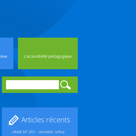
rincipal
usive
L’accessibilité pédagogique
Rechercher :
Articles récents
. ANAE N° 201 – Anxiété, refus