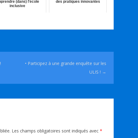
prendre (dans) l'école
des pratiques innovantes
inclusive
05th Juil 2019
04th Fév 2019
!
• Participez à une grande enquête sur les
ULIS !
→
bliée.
Les champs obligatoires sont indiqués avec
*