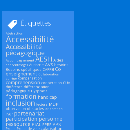
Étiquettes
Abstraction
Accessibilité
Accessibilité
pédagogique
AESH
Aides
Accompagnement
AVS
Autisme
besoins
apprentissages
Co
Besoins spécifiques
CAPPEI
enseignement
Collaboration
compensation
collège
compréhension
coopération
CUA
différenciation
différence
pédagogique
Dyspraxie
formation
handicap
inclusion
MDPH
lecture
obstacles
observation
orientation
partenariat
PAP
participation
personne
ressource
PIAL
PPS
PPRE
scolarisation
Projet
Projet de vie