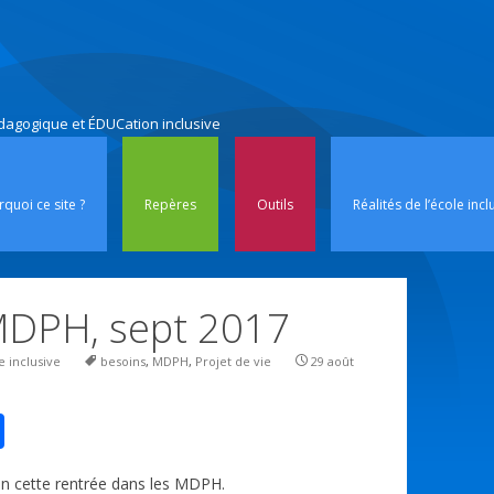
édagogique et ÉDUCation inclusive
Aller au contenu p
quoi ce site ?
Repères
Outils
Réalités de l’école incl
MDPH, sept 2017
e inclusive
besoins
,
MDPH
,
Projet de vie
29 août
P
ar
en cette rentrée dans les MDPH.