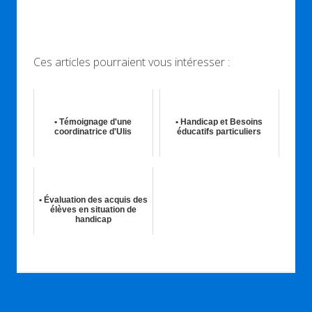
Ces articles pourraient vous intéresser :
• Témoignage d'une
• Handicap et Besoins
coordinatrice d'Ulis
éducatifs particuliers
15th Fév 2017
19th Déc 2017
• Évaluation des acquis des
élèves en situation de
handicap
20th Fév 2019