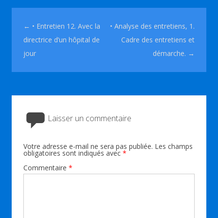
Navigation des articles
←
• Entretien 12. Avec la
• Analyse des entretiens, 1.
directrice d’un hôpital de
Cadre des entretiens et
jour
démarche.
→
Laisser un commentaire
Votre adresse e-mail ne sera pas publiée.
Les champs
obligatoires sont indiqués avec
*
Commentaire
*