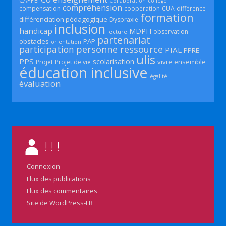
CAPPEI
Collaboration
collège
compréhension
compensation
coopération
CUA
différence
formation
différenciation pédagogique
Dyspraxie
inclusion
handicap
MDPH
observation
lecture
partenariat
obstacles
PAP
orientation
participation
personne ressource
PIAL
PPRE
ulis
PPS
scolarisation
vivre ensemble
Projet
Projet de vie
éducation inclusive
égalité
évaluation
! ! !
Connexion
Flux des publications
Flux des commentaires
Site de WordPress-FR