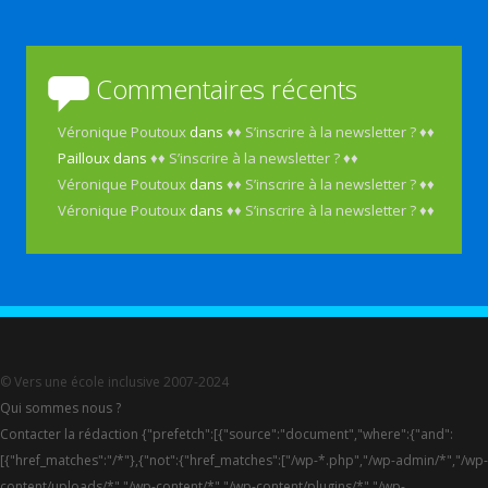
Commentaires récents
Véronique Poutoux
dans
♦♦ S’inscrire à la newsletter ? ♦♦
Pailloux
dans
♦♦ S’inscrire à la newsletter ? ♦♦
Véronique Poutoux
dans
♦♦ S’inscrire à la newsletter ? ♦♦
Véronique Poutoux
dans
♦♦ S’inscrire à la newsletter ? ♦♦
© Vers une école inclusive 2007-2024
Qui sommes nous ?
Contacter la rédaction {"prefetch":[{"source":"document","where":{"and":
[{"href_matches":"/*"},{"not":{"href_matches":["/wp-*.php","/wp-admin/*","/wp-
content/uploads/*","/wp-content/*","/wp-content/plugins/*","/wp-