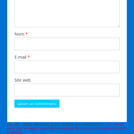
Nom
*
E-mail
*
Site web
Ce site utilise Akismet pour réduire les indésirables.
En savoir
plus sur la façon dont les données de vos commentaires sont
traitées
.