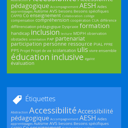
AESH
pédagogique
Aides
Accompagnement
AVS
Autisme
besoins
Besoins spécifiques
apprentissages
Co enseignement
CAPPEI
Collaboration
collège
compréhension
compensation
coopération
CUA
différence
formation
différenciation pédagogique
Dyspraxie
inclusion
handicap
MDPH
observation
lecture
partenariat
obstacles
PAP
orientation
participation
personne ressource
PIAL
PPRE
ulis
PPS
scolarisation
vivre ensemble
Projet
Projet de vie
éducation inclusive
égalité
évaluation
Étiquettes
Accessibilité
Accessibilité
Abstraction
AESH
pédagogique
Aides
Accompagnement
AVS
Autisme
besoins
Besoins spécifiques
apprentissages
Co enseignement