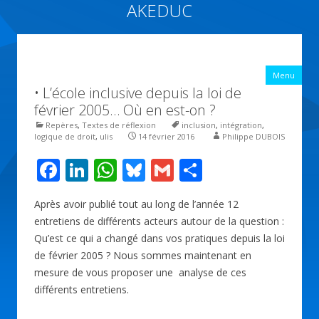
AKEDUC
Vers une école inclusive : ACCessibilité pédagogique et ÉDUCation
inclusive
All
Menu
con
• L’école inclusive depuis la loi de
prin
février 2005… Où en est-on ?
Repères
,
Textes de réflexion
inclusion
,
intégration
,
logique de droit
,
ulis
14 février 2016
Philippe DUBOIS
F
Li
W
Bl
G
P
ac
n
h
u
m
ar
Après avoir publié tout au long de l’année 12
e
k
at
e
ai
ta
entretiens de différents acteurs autour de la question :
b
e
s
sk
l
g
Qu’est ce qui a changé dans vos pratiques depuis la loi
o
dI
A
y
er
de février 2005 ? Nous sommes maintenant en
mesure de vous proposer une analyse de ces
o
n
p
différents entretiens.
k
p