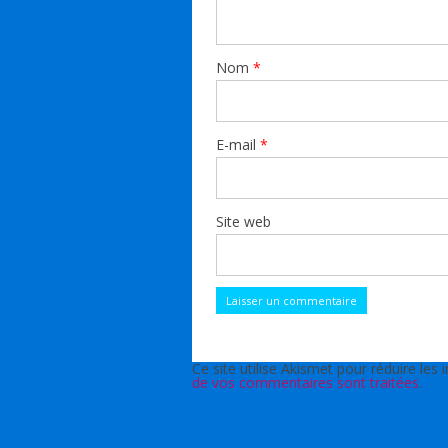
Nom
*
E-mail
*
Site web
Ce site utilise Akismet pour réduire les 
de vos commentaires sont traitées
.