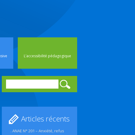
rincipal
usive
L’accessibilité pédagogique
Rechercher :
Articles récents
. ANAE N° 201 – Anxiété, refus