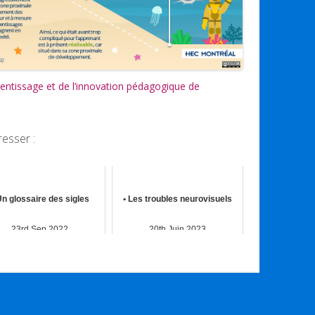
prentissage et de l’innovation pédagogique de
resser :
Un glossaire des sigles
• Les troubles neurovisuels
23rd Sep 2022
20th Juin 2023