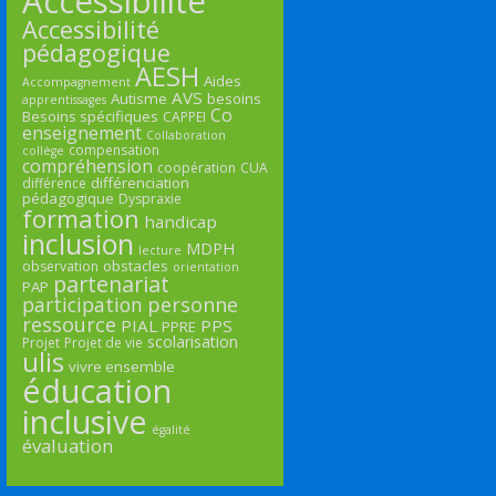
Accessibilité
Accessibilité
pédagogique
AESH
Aides
Accompagnement
AVS
Autisme
besoins
apprentissages
Co
Besoins spécifiques
CAPPEI
enseignement
Collaboration
compensation
collège
compréhension
coopération
CUA
différenciation
différence
pédagogique
Dyspraxie
formation
handicap
inclusion
MDPH
lecture
obstacles
observation
orientation
partenariat
PAP
participation
personne
ressource
PIAL
PPS
PPRE
scolarisation
Projet
Projet de vie
ulis
vivre ensemble
éducation
inclusive
égalité
évaluation