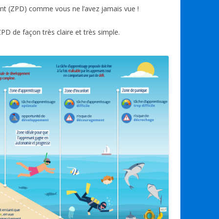
ar
t (ZPD) comme vous ne l’avez jamais vue !
ta
g
PD de façon très claire et très simple.
er