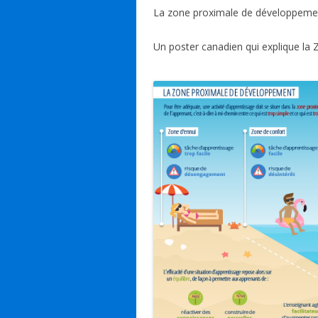
ac
n
h
u
m
La zone proximale de développemen
e
k
at
e
ai
b
e
s
sk
l
Un poster canadien qui explique la Z
o
dI
A
y
o
n
p
k
p