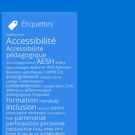
Étiquettes
Abstraction
Accessibilité
Accessibilité
pédagogique
AESH
Aides
Accompagnement
AVS
Autisme
besoins
apprentissages
Co
Besoins spécifiques
CAPPEI
enseignement
Collaboration
compensation
collège
compréhension
coopération
CUA
différenciation
différence
pédagogique
Dyspraxie
formation
handicap
inclusion
MDPH
lecture
obstacles
observation
orientation
partenariat
PAP
participation
personne
ressource
PIAL
PPS
PPRE
scolarisation
Projet
Projet de vie