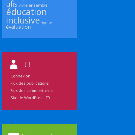
ulis
vivre ensemble
éducation
inclusive
égalité
évaluation
! ! !
Connexion
Flux des publications
Flux des commentaires
Site de WordPress-FR