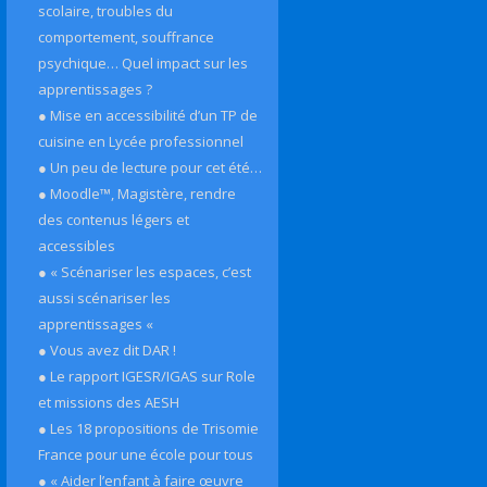
scolaire, troubles du
comportement, souffrance
psychique… Quel impact sur les
apprentissages ?
● Mise en accessibilité d’un TP de
cuisine en Lycée professionnel
● Un peu de lecture pour cet été…
● Moodle™, Magistère, rendre
des contenus légers et
accessibles
● « Scénariser les espaces, c’est
aussi scénariser les
apprentissages «
● Vous avez dit DAR !
● Le rapport IGESR/IGAS sur Role
et missions des AESH
● Les 18 propositions de Trisomie
France pour une école pour tous
● « Aider l’enfant à faire œuvre