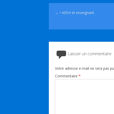
Navigation des articles
←
• AESH et enseignant
Laisser un commentaire
Votre adresse e-mail ne sera pas pu
Commentaire
*