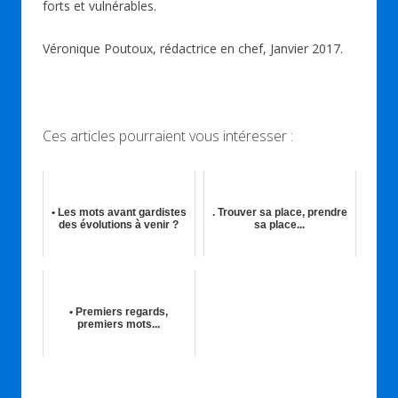
forts et vulnérables.
Véronique Poutoux, rédactrice en chef, Janvier 2017.
Ces articles pourraient vous intéresser :
• Les mots avant gardistes
. Trouver sa place, prendre
des évolutions à venir ?
sa place...
06th Juil 2019
25th Sep 2015
• Premiers regards,
premiers mots...
03rd Sep 2014