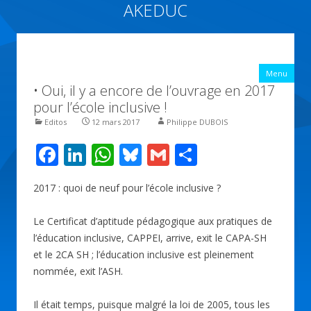
AKEDUC
Vers une école inclusive : ACCessibilité pédagogique et ÉDUCation
inclusive
All
Menu
con
• Oui, il y a encore de l’ouvrage en 2017
prin
pour l’école inclusive !
Editos
12 mars 2017
Philippe DUBOIS
F
Li
W
Bl
G
P
ac
n
h
u
m
ar
2017 : quoi de neuf pour l’école inclusive ?
e
k
at
e
ai
ta
b
e
s
sk
l
g
Le Certificat d’aptitude pédagogique aux pratiques de
o
dI
A
y
er
l’éducation inclusive, CAPPEI, arrive, exit le CAPA-SH
et le 2CA SH ; l’éducation inclusive est pleinement
o
n
p
nommée, exit l’ASH.
k
p
Il était temps, puisque malgré la loi de 2005, tous les