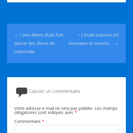
Navigation des articles
←
• Des élèves d’Ulis font
• L’école inclusive est
danser des élèves de
innovante et ouverte …
→
maternelle
Laisser un commentaire
Votre adresse e-mail ne sera pas publiée.
Les champs
obligatoires sont indiqués avec
*
Commentaire
*