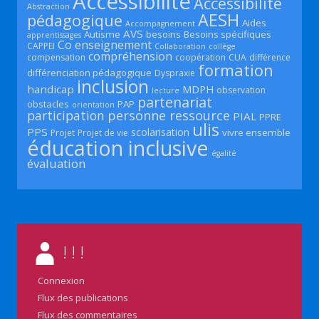
Accessibilité
Accessibilité
Abstraction
AESH
pédagogique
Aides
Accompagnement
AVS
Autisme
besoins
Besoins spécifiques
apprentissages
Co enseignement
CAPPEI
Collaboration
collège
compréhension
compensation
coopération
CUA
différence
formation
différenciation pédagogique
Dyspraxie
inclusion
handicap
MDPH
observation
lecture
partenariat
obstacles
PAP
orientation
participation
personne ressource
PIAL
PPRE
ulis
PPS
scolarisation
vivre ensemble
Projet
Projet de vie
éducation inclusive
égalité
évaluation
! ! !
Connexion
Flux des publications
Flux des commentaires