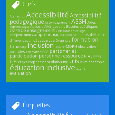
Clefs
Accessibilité
Accessibilité
Abstraction
AESH
pédagogique
Aides
Accompagnement
AVS
Autisme
besoins
Besoins spécifiques
apprentissages
Co enseignement
CAPPEI
Collaboration
collège
compréhension
compensation
coopération
CUA
différence
formation
différenciation pédagogique
Dyspraxie
inclusion
handicap
MDPH
observation
lecture
partenariat
obstacles
PAP
orientation
participation
personne ressource
PIAL
PPRE
ulis
PPS
scolarisation
vivre ensemble
Projet
Projet de vie
éducation inclusive
égalité
évaluation
Étiquettes