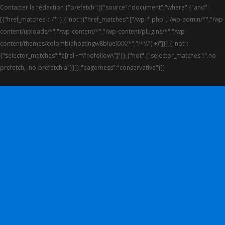
Contacter la rédaction {"prefetch":[{"source":"document","where":{"and":
[{"href_matches":"/*"},{"not":{"href_matches":["/wp-*.php","/wp-admin/*","/wp-
content/uploads/*","/wp-content/*","/wp-content/plugins/*","/wp-
content/themes/colombiahostingw8blueXXX/*","/*\\?(.+)"]}},{"not":
{"selector_matches":"a[rel~=\"nofollow\"]"}},{"not":{"selector_matches":".no-
prefetch, .no-prefetch a"}}]},"eagerness":"conservative"}]}