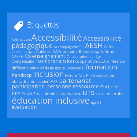
Étiquettes
Accessibilité
Accessibilité
Abstraction
AESH
pédagogique
Aides
Accompagnement
AVS
Autisme
besoins
Besoins spécifiques
apprentissages
Co enseignement
CAPPEI
Collaboration
collège
compréhension
compensation
coopération
CUA
différence
formation
différenciation pédagogique
Dyspraxie
inclusion
handicap
MDPH
observation
lecture
partenariat
obstacles
PAP
orientation
participation
personne ressource
PIAL
PPRE
ulis
PPS
scolarisation
vivre ensemble
Projet
Projet de vie
éducation inclusive
égalité
évaluation