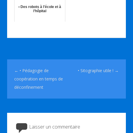
• Des robots à l'école et à
l’hôpital
15th Fév 2022
Navigation des articles
←
• Pédagogie de
• Sitographie utile !
→
coopération en temps de
déconfinement
Laisser un commentaire