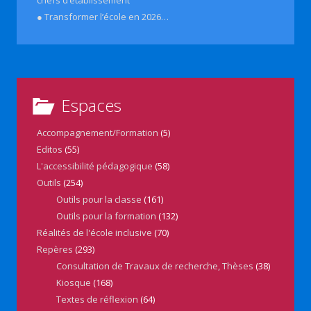
● Transformer l’école en 2026…
Espaces
Accompagnement/Formation
(5)
Editos
(55)
L'accessibilité pédagogique
(58)
Outils
(254)
Outils pour la classe
(161)
Outils pour la formation
(132)
Réalités de l'école inclusive
(70)
Repères
(293)
Consultation de Travaux de recherche, Thèses
(38)
Kiosque
(168)
Textes de réflexion
(64)