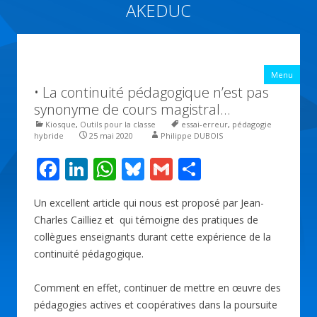
AKEDUC
Vers une école inclusive : ACCessibilité pédagogique et ÉDUCation
inclusive
All
Menu
con
• La continuité pédagogique n’est pas
prin
synonyme de cours magistral…
Kiosque
,
Outils pour la classe
essai-erreur
,
pédagogie
hybride
25 mai 2020
Philippe DUBOIS
F
Li
W
Bl
G
P
ac
n
h
u
m
ar
Un excellent article qui nous est proposé par Jean-
e
k
at
e
ai
ta
Charles Cailliez et qui témoigne des pratiques de
b
e
s
sk
l
g
collègues enseignants durant cette expérience de la
o
dI
A
y
er
continuité pédagogique.
o
n
p
Comment en effet, continuer de mettre en œuvre des
k
p
pédagogies actives et coopératives dans la poursuite