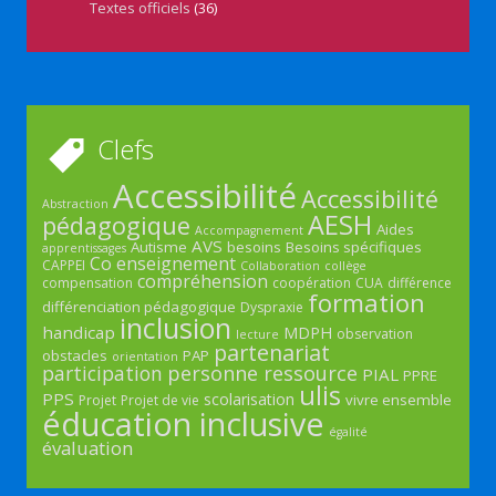
Textes officiels
(36)
Clefs
Accessibilité
Accessibilité
Abstraction
AESH
pédagogique
Aides
Accompagnement
AVS
Autisme
besoins
Besoins spécifiques
apprentissages
Co enseignement
CAPPEI
Collaboration
collège
compréhension
compensation
coopération
CUA
différence
formation
différenciation pédagogique
Dyspraxie
inclusion
handicap
MDPH
observation
lecture
partenariat
obstacles
PAP
orientation
participation
personne ressource
PIAL
PPRE
ulis
PPS
scolarisation
vivre ensemble
Projet
Projet de vie
éducation inclusive
égalité
évaluation