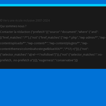
© Vers une école inclusive 2007-2024
Qui sommes nous ?
Contacter la rédaction {"prefetch":[{"source":"document","where":{"and":
[{"href_matches":"/*"},{"not":{"href_matches":["/wp-*.php","/wp-admin/*","/wp-
content/uploads/*","/wp-content/*","/wp-content/plugins/*","/wp-
content/themes/colombiahostingw8blueXXX/*","/*\\?(.+)"]}},{"not":
{"selector_matches":"a[rel~=\"nofollow\"]"}},{"not":{"selector_matches":".no-
prefetch, .no-prefetch a"}}]},"eagerness":"conservative"}]}