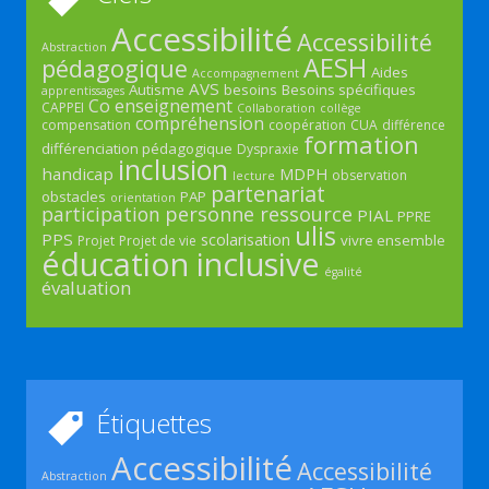
Accessibilité
Accessibilité
Abstraction
AESH
pédagogique
Aides
Accompagnement
AVS
Autisme
besoins
Besoins spécifiques
apprentissages
Co enseignement
CAPPEI
Collaboration
collège
compréhension
compensation
coopération
CUA
différence
formation
différenciation pédagogique
Dyspraxie
inclusion
handicap
MDPH
observation
lecture
partenariat
obstacles
PAP
orientation
participation
personne ressource
PIAL
PPRE
ulis
PPS
scolarisation
vivre ensemble
Projet
Projet de vie
éducation inclusive
égalité
évaluation
Étiquettes
Accessibilité
Accessibilité
Abstraction