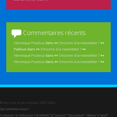
Commentaires récents
Véronique Poutoux
dans
♦♦ S’inscrire à la newsletter ? ♦♦
Pailloux
dans
♦♦ S’inscrire à la newsletter ? ♦♦
Véronique Poutoux
dans
♦♦ S’inscrire à la newsletter ? ♦♦
Véronique Poutoux
dans
♦♦ S’inscrire à la newsletter ? ♦♦
© Vers une école inclusive 2007-2024
Qui sommes nous ?
Contacter la rédaction {"prefetch":[{"source":"document","where":{"and":