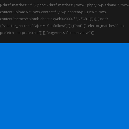
[{"href_matches":"/*"},{"not":{"href_matches":["/wp-*.php","/wp-admin/*","/wp-
content/uploads/*","/wp-content/*","/wp-content/plugins/*","/wp-
content/themes/colombiahostingw8blueXXX/*","/*\\?(.+)"]}},{"not":
{"selector_matches":"a[rel~=\"nofollow\"]"}},{"not":{"selector_matches":".no-
prefetch, .no-prefetch a"}}]},"eagerness":"conservative"}]}