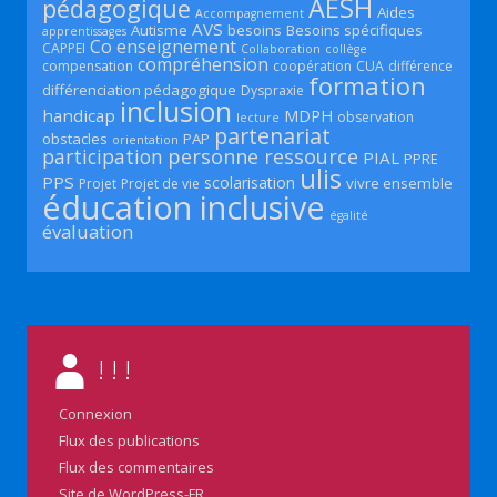
AESH
pédagogique
Aides
Accompagnement
AVS
Autisme
besoins
Besoins spécifiques
apprentissages
Co enseignement
CAPPEI
Collaboration
collège
compréhension
compensation
coopération
CUA
différence
formation
différenciation pédagogique
Dyspraxie
inclusion
handicap
MDPH
observation
lecture
partenariat
obstacles
PAP
orientation
participation
personne ressource
PIAL
PPRE
ulis
PPS
scolarisation
vivre ensemble
Projet
Projet de vie
éducation inclusive
égalité
évaluation
! ! !
Connexion
Flux des publications
Flux des commentaires
Site de WordPress-FR