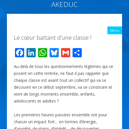
AKEDUC
Vers une école inclusive : ACCessibilité pédagogique et ÉDUCation
inclusive
All
Menu
con
Le cœur battant d’une classe !
prin
F
Li
W
Bl
G
P
ac
n
h
u
m
ar
Au-delà de tous les questionnements légitimes qui se
e
k
at
e
ai
ta
posent en cette rentrée, ne faut-il pas rappeler que
b
e
s
sk
l
g
chaque classe est avant tout un collectif qui va se
o
dI
A
y
er
découvrir en ce début septembre, va se construire et
vivre de longs moments ensemble, enfants,
o
n
p
adolescents et adultes ?
k
p
Les premières heures passées ensemble ont pour
chacun un impact fort… en termes d’énergie,
d’anxiété, de plaisir, d’intérêt… de découvertes