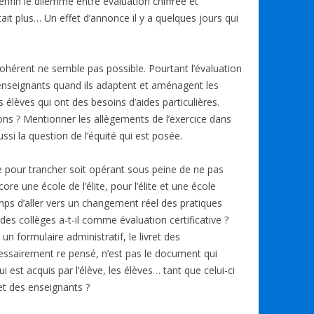
 enfin le dilemme entre évaluation chiffrée et
ta
it plus… Un effet d’annonce il y a quelques jours qui
g
er
érent ne semble pas possible. Pourtant l’évaluation
enseignants quand ils adaptent et aménagent les
élèves qui ont des besoins d’aides particulières.
s ? Mentionner les allègements de l’exercice dans
si la question de l’équité qui est posée.
ue pour trancher soit opérant sous peine de ne pas
re une école de l’élite, pour l’élite et une école
emps d’aller vers un changement réel des pratiques
 des collèges a-t-il comme évaluation certificative ?
n formulaire administratif, le livret des
essairement re pensé, n’est pas le document qui
est acquis par l’élève, les élèves… tant que celui-ci
 et des enseignants ?