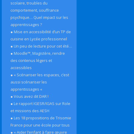
scolaire, troubles du
comportement, souffrance
psychique… Quel impact sur les
apprentissages ?
● Mise en accessibilité d’un TP de
cuisine en Lycée professionnel
● Un peu de lecture pour cet été…
● Moodle™, Magistère, rendre
des contenus légers et
accessibles
● « Scénariser les espaces, c’est
aussi scénariser les
apprentissages «
● Vous avez dit DAR !
● Le rapport IGESR/IGAS sur Role
et missions des AESH
● Les 18 propositions de Trisomie
France pour une école pour tous
● « Aider l’enfant à faire œuvre