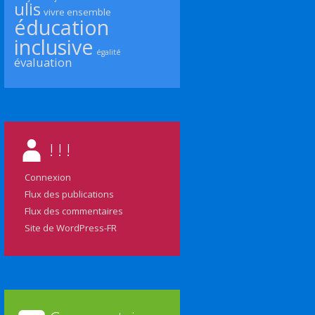
ulis
vivre ensemble
éducation
inclusive
égalité
évaluation
! ! !
Connexion
Flux des publications
Flux des commentaires
Site de WordPress-FR