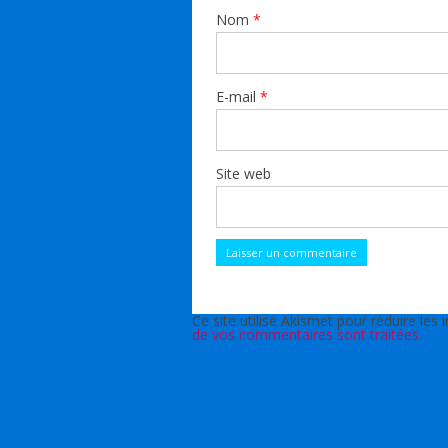
Nom
*
E-mail
*
Site web
Ce site utilise Akismet pour réduire les 
de vos commentaires sont traitées
.