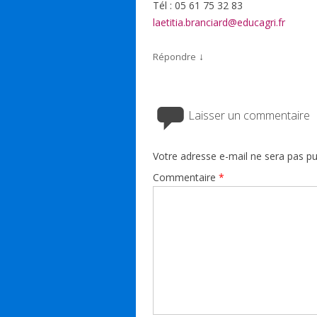
Tél : 05 61 75 32 83
laetitia.branciard@educagri.fr
↓
Répondre
Laisser un commentaire
Votre adresse e-mail ne sera pas pu
Commentaire
*