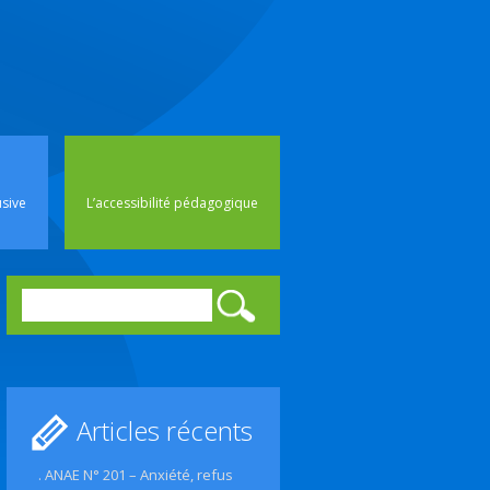
rincipal
usive
L’accessibilité pédagogique
Rechercher :
Articles récents
. ANAE N° 201 – Anxiété, refus