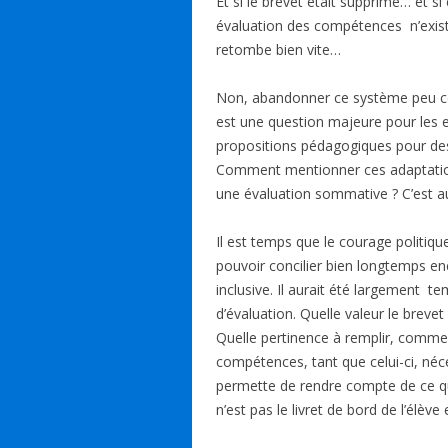
Et si le brevet était supprimé… et si
e
k
at
e
ai
évaluation des compétences n’exista
b
e
s
sk
l
retombe bien vite…
o
dI
A
y
Non, abandonner ce système peu coh
o
n
p
est une question majeure pour les 
k
p
propositions pédagogiques pour des 
Comment mentionner ces adaptation
une évaluation sommative ? C’est aus
Il est temps que le courage politiq
pouvoir concilier bien longtemps enco
inclusive. Il aurait été largement t
d’évaluation. Quelle valeur le brevet
Quelle pertinence à remplir, comme u
compétences, tant que celui-ci, néc
permette de rendre compte de ce qui 
n’est pas le livret de bord de l’élève