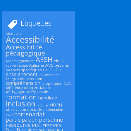
Étiquettes
Abstraction
Accessibilité
Accessibilité
pédagogique
AESH
Aides
Accompagnement
AVS
Autisme
besoins
apprentissages
Co
Besoins spécifiques
CAPPEI
enseignement
Collaboration
compensation
collège
compréhension
coopération
CUA
différenciation
différence
pédagogique
Dyspraxie
formation
handicap
inclusion
MDPH
lecture
obstacles
observation
orientation
partenariat
PAP
participation
personne
ressource
PIAL
PPS
PPRE
scolarisation
Projet
Projet de vie