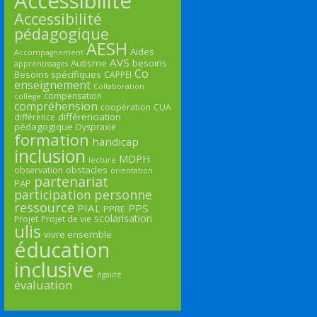
Accessibilité
Accessibilité
pédagogique
AESH
Aides
Accompagnement
AVS
Autisme
besoins
apprentissages
Co
Besoins spécifiques
CAPPEI
enseignement
Collaboration
compensation
collège
compréhension
coopération
CUA
différenciation
différence
pédagogique
Dyspraxie
formation
handicap
inclusion
MDPH
lecture
obstacles
observation
orientation
partenariat
PAP
participation
personne
ressource
PIAL
PPS
PPRE
scolarisation
Projet
Projet de vie
ulis
vivre ensemble
éducation
inclusive
égalité
évaluation