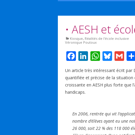
• AESH et écol
Kiosque
,
Réalités de l'école inclusive
Véronique Poutoux
F
Li
W
Bl
G
ac
n
h
u
m
Un article très intéressant écrit p
e
k
at
e
ai
quantifiée et précise de la situati
b
e
s
sk
l
croissante en AESH plus forte que l
o
dI
A
y
handicaps.
o
n
p
k
p
En 2006, rentrée qui vit l’applica
nombre d’élèves ayant eu une not
26 000, soit 22 % des 118 000 él