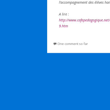
l’accompagnement des élèves han
A lire :
http://www.cafepedagogique.ne
9.htm
One comment so far