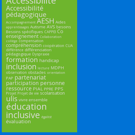
Accessibilité
Accessibilité
pédagogique
AESH
Aides
Accompagnement
AVS
Autisme
besoins
apprentissages
Co
Besoins spécifiques
CAPPEI
enseignement
Collaboration
compensation
collège
compréhension
coopération
CUA
différenciation
différence
pédagogique
Dyspraxie
formation
handicap
inclusion
MDPH
lecture
obstacles
observation
orientation
partenariat
PAP
participation
personne
ressource
PIAL
PPS
PPRE
scolarisation
Projet
Projet de vie
ulis
vivre ensemble
éducation
inclusive
égalité
évaluation