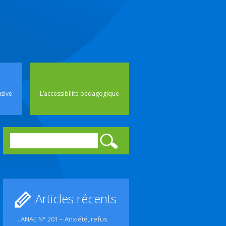
rincipal
usive
L’accessibilité pédagogique
Rechercher :
Articles récents
. ANAE N° 201 – Anxiété, refus