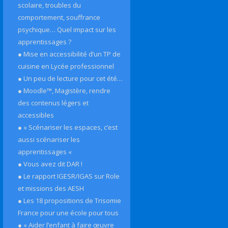
scolaire, troubles du
comportement, souffrance
psychique… Quel impact sur les
apprentissages ?
● Mise en accessibilité d’un TP de
cuisine en Lycée professionnel
● Un peu de lecture pour cet été…
● Moodle™, Magistère, rendre
des contenus légers et
accessibles
● « Scénariser les espaces, c’est
aussi scénariser les
apprentissages «
● Vous avez dit DAR !
● Le rapport IGESR/IGAS sur Role
et missions des AESH
● Les 18 propositions de Trisomie
France pour une école pour tous
● « Aider l’enfant à faire œuvre