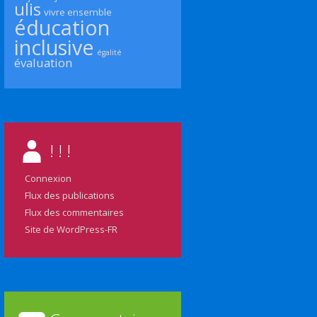
ulis
vivre ensemble
éducation
inclusive
égalité
évaluation
! ! !
Connexion
Flux des publications
Flux des commentaires
Site de WordPress-FR