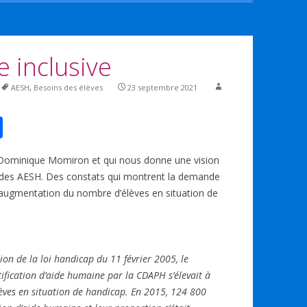
e inclusive
AESH
,
Besoins des élèves
23 septembre 2021
P
ar
ar Dominique Momiron et qui nous donne une vision
ta
on des AESH. Des constats qui montrent la demande
g
’augmentation du nombre d’élèves en situation de
er
tion de la loi handicap du 11 février 2005, le
ification d’aide humaine par la CDAPH s’élevait à
èves en situation de handicap. En 2015, 124 800