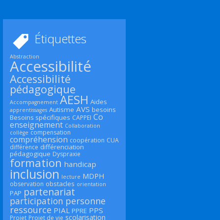
Étiquettes
Abstraction
Accessibilité
Accessibilité
pédagogique
AESH
Aides
Accompagnement
AVS
Autisme
besoins
apprentissages
Co
Besoins spécifiques
CAPPEI
enseignement
Collaboration
compensation
collège
compréhension
coopération
CUA
différenciation
différence
pédagogique
Dyspraxie
formation
handicap
inclusion
MDPH
lecture
obstacles
observation
orientation
partenariat
PAP
participation
personne
ressource
PIAL
PPS
PPRE
scolarisation
Projet
Projet de vie