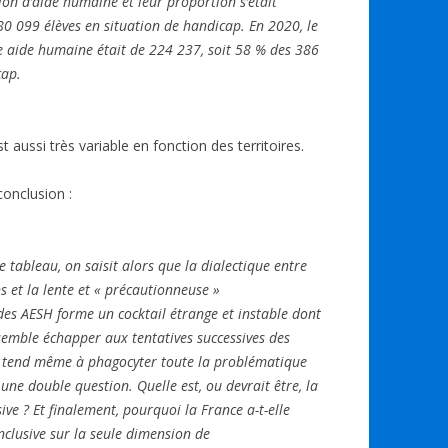
tion d’aide humaine et leur proportion s’était
0 099 élèves en situation de handicap. En 2020, le
e aide humaine était de 224 237, soit 58 % des 386
cap.
st aussi très variable en fonction des territoires.
onclusion :
 tableau, on saisit alors que la dialectique entre
 et la lente et « précautionneuse »
 des AESH forme un cocktail étrange et instable dont
 semble échapper aux tentatives successives des
il tend même à phagocyter toute la problématique
s une double question. Quelle est, ou devrait être, la
ive ? Et finalement, pourquoi la France a-t-elle
nclusive sur la seule dimension de