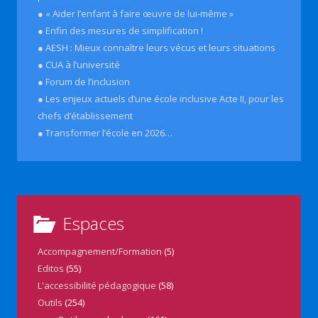
● « Aider l’enfant à faire œuvre de lui-même »
● Enfin des mesures de simplification !
● AESH : Mieux connaître leurs vécus et leurs situations
● CUA à l’université
● Forum de l’inclusion
● Les enjeux actuels d’une école inclusive Acte II, pour les
chefs d’établissement
● Transformer l’école en 2026…
Espaces
Accompagnement/Formation
(5)
Editos
(55)
L'accessibilité pédagogique
(58)
Outils
(254)