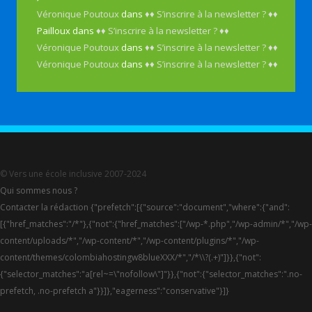
Véronique Poutoux
dans
♦♦ S’inscrire à la newsletter ? ♦♦
Pailloux
dans
♦♦ S’inscrire à la newsletter ? ♦♦
Véronique Poutoux
dans
♦♦ S’inscrire à la newsletter ? ♦♦
Véronique Poutoux
dans
♦♦ S’inscrire à la newsletter ? ♦♦
© Vers une école inclusive 2007-2024
Qui sommes nous ?
Contacter la rédaction {"prefetch":[{"source":"document","where":{"and":
[{"href_matches":"/*"},{"not":{"href_matches":["/wp-*.php","/wp-admin/*","/wp-
content/uploads/*","/wp-content/*","/wp-content/plugins/*","/wp-
content/themes/colombiahostingw8blueXXX/*","/*\\?(.+)"]}},{"not":
{"selector_matches":"a[rel~=\"nofollow\"]"}},{"not":{"selector_matches":".no-
prefetch, .no-prefetch a"}}]},"eagerness":"conservative"}]}