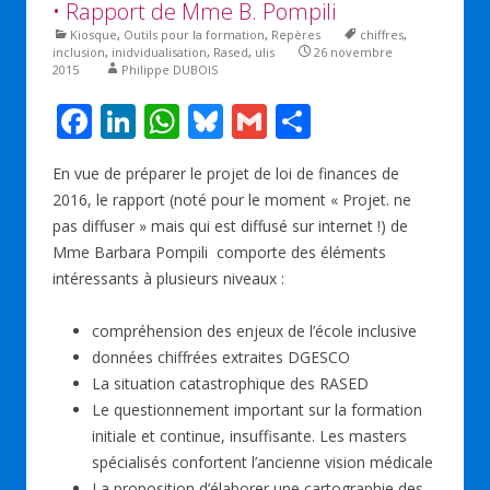
• Rapport de Mme B. Pompili
Kiosque
,
Outils pour la formation
,
Repères
chiffres
,
inclusion
,
inidvidualisation
,
Rased
,
ulis
26 novembre
2015
Philippe DUBOIS
F
Li
W
Bl
G
P
ac
n
h
u
m
ar
En vue de préparer le projet de loi de finances de
e
k
at
e
ai
ta
2016, le rapport (noté pour le moment « Projet. ne
b
e
s
sk
l
g
pas diffuser » mais qui est diffusé sur internet !) de
o
dI
A
y
er
Mme Barbara Pompili comporte des éléments
intéressants à plusieurs niveaux :
o
n
p
k
p
compréhension des enjeux de l’école inclusive
données chiffrées extraites DGESCO
La situation catastrophique des RASED
Le questionnement important sur la formation
initiale et continue, insuffisante. Les masters
spécialisés confortent l’ancienne vision médicale
La proposition d’élaborer une cartographie des