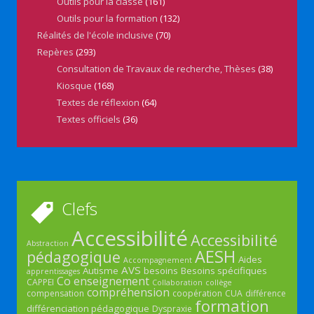
Outils pour la classe
(161)
Outils pour la formation
(132)
Réalités de l'école inclusive
(70)
Repères
(293)
Consultation de Travaux de recherche, Thèses
(38)
Kiosque
(168)
Textes de réflexion
(64)
Textes officiels
(36)
Clefs
Accessibilité
Accessibilité
Abstraction
AESH
pédagogique
Aides
Accompagnement
AVS
Autisme
besoins
Besoins spécifiques
apprentissages
Co enseignement
CAPPEI
Collaboration
collège
compréhension
compensation
coopération
CUA
différence
formation
différenciation pédagogique
Dyspraxie