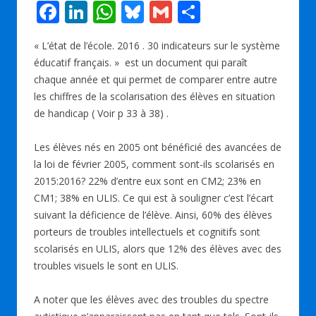
F
Li
W
Bl
G
P
ac
n
h
u
m
ar
« L’état de l’école. 2016 . 30 indicateurs sur le système
e
k
at
e
ai
ta
éducatif français. » est un document qui paraît
b
e
s
sk
l
g
chaque année et qui permet de comparer entre autre
o
dI
A
y
er
les chiffres de la scolarisation des élèves en situation
de handicap ( Voir p 33 à 38) .
o
n
p
k
p
Les élèves nés en 2005 ont bénéficié des avancées de
la loi de février 2005, comment sont-ils scolarisés en
2015:2016? 22% d’entre eux sont en CM2; 23% en
CM1; 38% en ULIS. Ce qui est à souligner c’est l’écart
suivant la déficience de l’élève. Ainsi, 60% des élèves
porteurs de troubles intellectuels et cognitifs sont
scolarisés en ULIS, alors que 12% des élèves avec des
troubles visuels le sont en ULIS.
A noter que les élèves avec des troubles du spectre