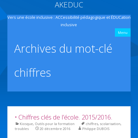
AKEDUC
Vers une école inclusive : ACCessibilité pédagogique et ÉDUCation
inclusive
All
Menu
con
prin
Archives du mot-clé
chiffres
• Chiffres clés de l’école. 2015/2016.
Kiosque
,
Outils pour la formation
chiffres
,
scolarisation
,
troubles
20 décembre 2016
Philippe DUBOIS