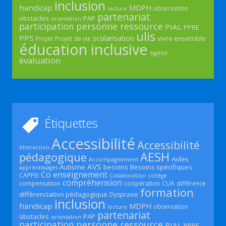
inclusion
handicap
MDPH
observation
lecture
partenariat
obstacles
PAP
orientation
participation
personne ressource
PIAL
PPRE
ulis
PPS
scolarisation
vivre ensemble
Projet
Projet de vie
éducation inclusive
égalité
évaluation
Étiquettes
Accessibilité
Accessibilité
Abstraction
AESH
pédagogique
Aides
Accompagnement
AVS
Autisme
besoins
Besoins spécifiques
apprentissages
Co enseignement
CAPPEI
Collaboration
collège
compréhension
compensation
coopération
CUA
différence
formation
différenciation pédagogique
Dyspraxie
inclusion
handicap
MDPH
observation
lecture
partenariat
obstacles
PAP
orientation
participation
personne ressource
PIAL
PPRE