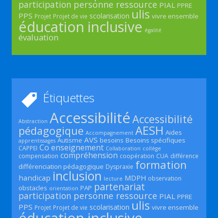
participation
personne ressource
PIAL
PPRE
ulis
PPS
scolarisation
vivre ensemble
Projet
Projet de vie
éducation inclusive
égalité
évaluation
Étiquettes
Accessibilité
Accessibilité
Abstraction
AESH
pédagogique
Aides
Accompagnement
AVS
Autisme
besoins
Besoins spécifiques
apprentissages
Co enseignement
CAPPEI
Collaboration
collège
compréhension
compensation
coopération
CUA
différence
formation
différenciation pédagogique
Dyspraxie
inclusion
handicap
MDPH
observation
lecture
partenariat
obstacles
PAP
orientation
participation
personne ressource
PIAL
PPRE
ulis
PPS
scolarisation
vivre ensemble
Projet
Projet de vie
éducation inclusive