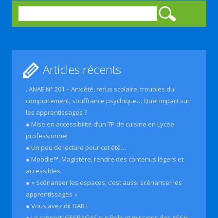
Rechercher :
Articles récents
. ANAE N° 201 – Anxiété, refus scolaire, troubles du
comportement, souffrance psychique… Quel impact sur
les apprentissages ?
● Mise en accessibilité d’un TP de cuisine en Lycée
professionnel
● Un peu de lecture pour cet été…
● Moodle™, Magistère, rendre des contenus légers et
accessibles
● « Scénariser les espaces, c’est aussi scénariser les
apprentissages «
● Vous avez dit DAR !
● Le rapport IGESR/IGAS sur Role et missions des AESH