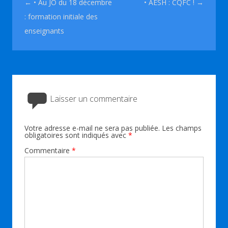
Navigation des articles
←
• Au JO du 18 décembre
• AESH : CQFC !
→
: formation initiale des
enseignants
Laisser un commentaire
Votre adresse e-mail ne sera pas publiée.
Les champs
obligatoires sont indiqués avec
*
Commentaire
*