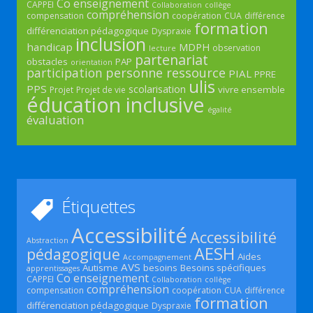
Co enseignement
CAPPEI
Collaboration
collège
compréhension
compensation
coopération
CUA
différence
formation
différenciation pédagogique
Dyspraxie
inclusion
handicap
MDPH
observation
lecture
partenariat
obstacles
PAP
orientation
participation
personne ressource
PIAL
PPRE
ulis
PPS
scolarisation
vivre ensemble
Projet
Projet de vie
éducation inclusive
égalité
évaluation
Étiquettes
Accessibilité
Accessibilité
Abstraction
AESH
pédagogique
Aides
Accompagnement
AVS
Autisme
besoins
Besoins spécifiques
apprentissages
Co enseignement
CAPPEI
Collaboration
collège
compréhension
compensation
coopération
CUA
différence
formation
différenciation pédagogique
Dyspraxie