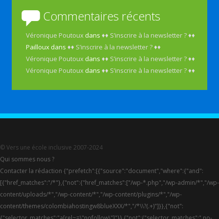
Commentaires récents
Véronique Poutoux
dans
♦♦ S’inscrire à la newsletter ? ♦♦
Pailloux
dans
♦♦ S’inscrire à la newsletter ? ♦♦
Véronique Poutoux
dans
♦♦ S’inscrire à la newsletter ? ♦♦
Véronique Poutoux
dans
♦♦ S’inscrire à la newsletter ? ♦♦
© Vers une école inclusive 2007-2024
Qui sommes nous ?
Contacter la rédaction {"prefetch":[{"source":"document","where":{"and":
[{"href_matches":"/*"},{"not":{"href_matches":["/wp-*.php","/wp-admin/*","/wp-
content/uploads/*","/wp-content/*","/wp-content/plugins/*","/wp-
content/themes/colombiahostingw8blueXXX/*","/*\\?(.+)"]}},{"not":
{"selector_matches":"a[rel~=\"nofollow\"]"}},{"not":{"selector_matches":".no-