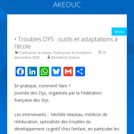
AKEDUC
Vers une école inclusive : ACCessibilité pédagogique et ÉDUCation
inclusive
All
Menu
con
• Troubles DYS : outils et adaptations à
prin
l’école
Outils pour la classe
,
Outils pour la formation
19
décembre 2020
Bénédicte Dubois
F
Li
W
Bl
G
P
ac
n
h
u
m
ar
En pratique, comment faire ?
e
k
at
e
ai
ta
Journée des Dys, organisée par la Fédération
b
e
s
sk
l
g
française des Dys
o
dI
A
y
er
Les intervenants : Michèle Mazeau, médecin de
o
n
p
rééducation, spécialiste des troubles du
k
p
développement cognitif chez l’enfant, en particulier les