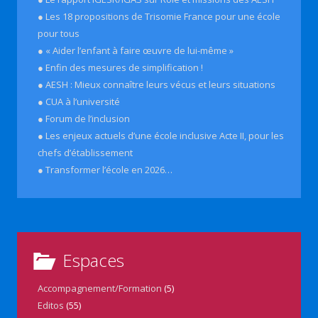
● Les 18 propositions de Trisomie France pour une école
pour tous
● « Aider l’enfant à faire œuvre de lui-même »
● Enfin des mesures de simplification !
● AESH : Mieux connaître leurs vécus et leurs situations
● CUA à l’université
● Forum de l’inclusion
● Les enjeux actuels d’une école inclusive Acte II, pour les
chefs d’établissement
● Transformer l’école en 2026…
Espaces
Accompagnement/Formation
(5)
Editos
(55)