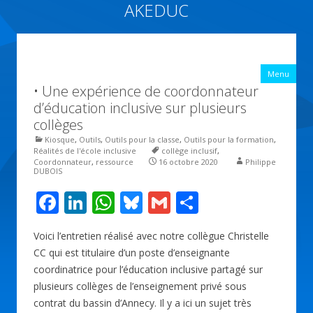
AKEDUC
Vers une école inclusive : ACCessibilité pédagogique et ÉDUCation
inclusive
All
Menu
con
• Une expérience de coordonnateur
prin
d’éducation inclusive sur plusieurs
collèges
Kiosque
,
Outils
,
Outils pour la classe
,
Outils pour la formation
,
Réalités de l'école inclusive
collège inclusif
,
Coordonnateur
,
ressource
16 octobre 2020
Philippe
DUBOIS
F
Li
W
Bl
G
P
ac
n
h
u
m
ar
Voici l’entretien réalisé avec notre collègue Christelle
e
k
at
e
ai
ta
CC qui est titulaire d’un poste d’enseignante
b
e
s
sk
l
g
coordinatrice pour l’éducation inclusive partagé sur
o
dI
A
y
er
plusieurs collèges de l’enseignement privé sous
contrat du bassin d’Annecy. Il y a ici un sujet très