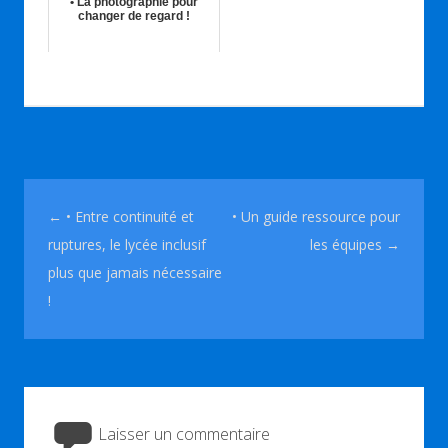
• La photographie pour
changer de regard !
03rd Nov 2019
Navigation des articles
←
• Entre continuité et
• Un guide ressource pour
ruptures, le lycée inclusif
les équipes
→
plus que jamais nécessaire
!
Laisser un commentaire