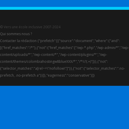
© Vers une école inclusive 2007-2024
Qui sommes nous ?
Contacter la rédaction {"prefetch":[{"source":"document","where":{"and":
[{"href_matches":"/*"},{"not":{"href_matches":["/wp-*.php","/wp-admin/*","/wp-
content/uploads/*","/wp-content/*","/wp-content/plugins/*","/wp-
content/themes/colombiahostingw8blueXXX/*","/*\\?(.+)"]}},{"not":
{"selector_matches":"a[rel~=\"nofollow\"]"}},{"not":{"selector_matches":".no-
prefetch, .no-prefetch a"}}]},"eagerness":"conservative"}]}