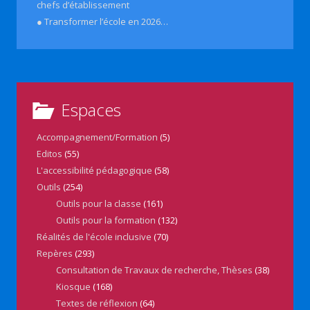
chefs d’établissement
● Transformer l’école en 2026…
Espaces
Accompagnement/Formation
(5)
Editos
(55)
L'accessibilité pédagogique
(58)
Outils
(254)
Outils pour la classe
(161)
Outils pour la formation
(132)
Réalités de l'école inclusive
(70)
Repères
(293)
Consultation de Travaux de recherche, Thèses
(38)
Kiosque
(168)
Textes de réflexion
(64)