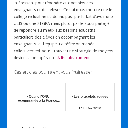
o
n
p
intéressant pour répondre aux besoins des
k
p
enseignants et des élèves. Ce qui nous montre que le
collège inclusif ne se définit pas par le fait d’avoir une
ULIS ou une SEGPA mais plutôt par le souci partagé
de répondre au mieux aux besoins éducatifs
particuliers des élèves en accompagnant les
enseignants et l’équipe. La réflexion menée
collectivement pour trouver une stratégie de moyens
devient alors opérante.
A lire absolument.
Ces articles pourraient vous intéresser :
• Quand l’ONU
• Les bracelets rouges
recommande à la France...
12th Mar 2019
19th Mar 2019