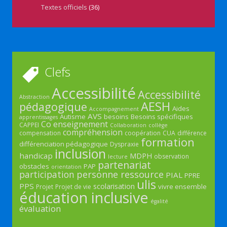
Textes officiels
(36)
Clefs
Accessibilité
Accessibilité
Abstraction
AESH
pédagogique
Aides
Accompagnement
AVS
Autisme
besoins
Besoins spécifiques
apprentissages
Co enseignement
CAPPEI
Collaboration
collège
compréhension
compensation
coopération
CUA
différence
formation
différenciation pédagogique
Dyspraxie
inclusion
handicap
MDPH
observation
lecture
partenariat
obstacles
PAP
orientation
participation
personne ressource
PIAL
PPRE
ulis
PPS
scolarisation
vivre ensemble
Projet
Projet de vie
éducation inclusive
égalité
évaluation