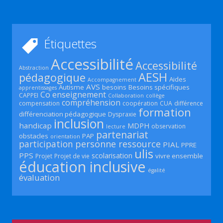
Étiquettes
Accessibilité
Accessibilité
Abstraction
AESH
pédagogique
Aides
Accompagnement
AVS
Autisme
besoins
Besoins spécifiques
apprentissages
Co enseignement
CAPPEI
Collaboration
collège
compréhension
compensation
coopération
CUA
différence
formation
différenciation pédagogique
Dyspraxie
inclusion
handicap
MDPH
observation
lecture
partenariat
obstacles
PAP
orientation
participation
personne ressource
PIAL
PPRE
ulis
PPS
scolarisation
vivre ensemble
Projet
Projet de vie
éducation inclusive
égalité
évaluation