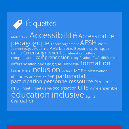
Étiquettes
Accessibilité
Accessibilité
Abstraction
AESH
pédagogique
Aides
Accompagnement
AVS
Autisme
besoins
Besoins spécifiques
apprentissages
Co enseignement
CAPPEI
Collaboration
collège
compréhension
compensation
coopération
CUA
différence
formation
différenciation pédagogique
Dyspraxie
inclusion
handicap
MDPH
observation
lecture
partenariat
obstacles
PAP
orientation
participation
personne ressource
PIAL
PPRE
ulis
PPS
scolarisation
vivre ensemble
Projet
Projet de vie
éducation inclusive
égalité
évaluation