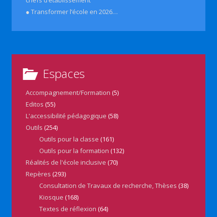
● Transformer l’école en 2026…
Espaces
Accompagnement/Formation
(5)
Editos
(55)
L'accessibilité pédagogique
(58)
Outils
(254)
Outils pour la classe
(161)
Outils pour la formation
(132)
Réalités de l'école inclusive
(70)
Repères
(293)
Consultation de Travaux de recherche, Thèses
(38)
Kiosque
(168)
Textes de réflexion
(64)