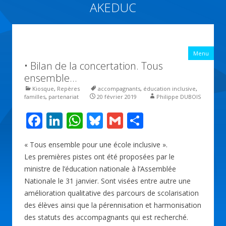
AKEDUC
Vers une école inclusive : ACCessibilité pédagogique et ÉDUCation
inclusive
All
Menu
con
• Bilan de la concertation. Tous
prin
ensemble…
Kiosque
,
Repères
accompagnants
,
éducation inclusive
,
familles
,
partenariat
20 février 2019
Philippe DUBOIS
F
Li
W
Bl
G
P
ac
n
h
u
m
ar
« Tous ensemble pour une école inclusive ».
e
k
at
e
ai
ta
Les premières pistes ont été proposées par le
b
e
s
sk
l
g
ministre de l’éducation nationale à l’Assemblée
o
dI
A
y
er
Nationale le 31 janvier. Sont visées entre autre une
amélioration qualitative des parcours de scolarisation
o
n
p
des élèves ainsi que la pérennisation et harmonisation
k
p
des statuts des accompagnants qui est recherché.