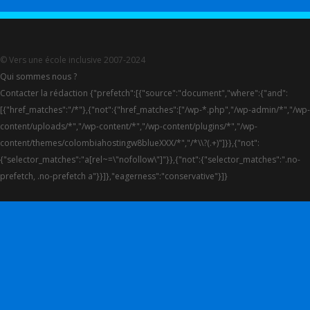
© Vers une école inclusive 2007-2024
Qui sommes nous ?
Contacter la rédaction {"prefetch":[{"source":"document","where":{"and":
[{"href_matches":"/*"},{"not":{"href_matches":["/wp-*.php","/wp-admin/*","/wp-
content/uploads/*","/wp-content/*","/wp-content/plugins/*","/wp-
content/themes/colombiahostingw8blueXXX/*","/*\\?(.+)"]}},{"not":
{"selector_matches":"a[rel~=\"nofollow\"]"}},{"not":{"selector_matches":".no-
prefetch, .no-prefetch a"}}]},"eagerness":"conservative"}]}