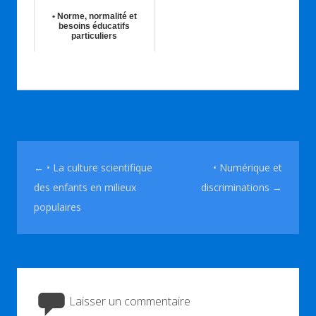
• Norme, normalité et
besoins éducatifs
particuliers
12th Juil 2022
Navigation des articles
←
• La culture scientifique
• Numérique et
des enfants en milieux
discriminations
→
populaires
Laisser un commentaire