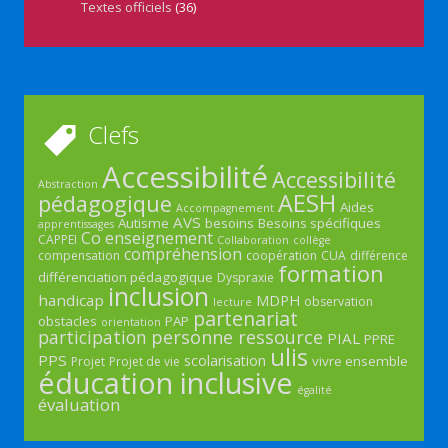
Textes officiels
(36)
Clefs
Accessibilité
Accessibilité
Abstraction
AESH
pédagogique
Aides
Accompagnement
AVS
Autisme
besoins
Besoins spécifiques
apprentissages
Co enseignement
CAPPEI
Collaboration
collège
compréhension
compensation
coopération
CUA
différence
formation
différenciation pédagogique
Dyspraxie
inclusion
handicap
MDPH
observation
lecture
partenariat
obstacles
PAP
orientation
participation
personne ressource
PIAL
PPRE
ulis
PPS
scolarisation
vivre ensemble
Projet
Projet de vie
éducation inclusive
égalité
évaluation