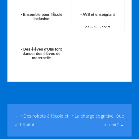
• Ensemble pour l'École
• AVS et enseignant
inclusive
08th Nov 2017
19th Juil 2018
• Des élèves d'Ulis font
danser des élèves de
maternelle
07th Mar 2017
Navigation des articles
←
• Des robots à l’école et
• La charge cognitive. Que
à l’hôpital
retenir?
→