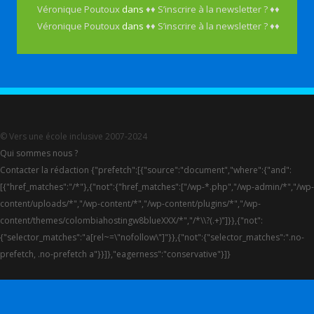
Véronique Poutoux
dans
♦♦ S’inscrire à la newsletter ? ♦♦
Véronique Poutoux
dans
♦♦ S’inscrire à la newsletter ? ♦♦
© Vers une école inclusive 2007-2024
Qui sommes nous ?
Contacter la rédaction {"prefetch":[{"source":"document","where":{"and":
[{"href_matches":"/*"},{"not":{"href_matches":["/wp-*.php","/wp-admin/*","/wp-
content/uploads/*","/wp-content/*","/wp-content/plugins/*","/wp-
content/themes/colombiahostingw8blueXXX/*","/*\\?(.+)"]}},{"not":
{"selector_matches":"a[rel~=\"nofollow\"]"}},{"not":{"selector_matches":".no-
prefetch, .no-prefetch a"}}]},"eagerness":"conservative"}]}