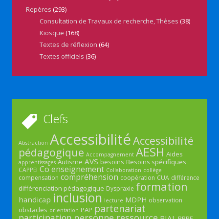
Repères
(293)
Consultation de Travaux de recherche, Thèses
(38)
Kiosque
(168)
Textes de réflexion
(64)
Textes officiels
(36)
Clefs
Accessibilité
Accessibilité
Abstraction
AESH
pédagogique
Aides
Accompagnement
AVS
Autisme
besoins
Besoins spécifiques
apprentissages
Co enseignement
CAPPEI
Collaboration
collège
compréhension
compensation
coopération
CUA
différence
formation
différenciation pédagogique
Dyspraxie
inclusion
handicap
MDPH
observation
lecture
partenariat
obstacles
PAP
orientation
participation
personne ressource
PIAL
PPRE