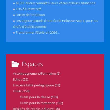
● AESH : Mieux connaître leurs vécus et leurs situations
● CUA à l’université
● Forum de l’inclusion
● Les enjeux actuels d’une école inclusive Acte II, pour les
chefs d’établissement
● Transformer l’école en 2026…
Espaces
Accompagnement/Formation
(5)
Editos
(55)
L'accessibilité pédagogique
(58)
Outils
(254)
Outils pour la classe
(161)
Outils pour la formation
(132)
Réalités de l'école inclusive
(70)