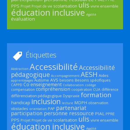
ulis
PPS
scolarisation
vivre ensemble
Projet
Projet de vie
éducation inclusive
égalité
évaluation
Étiquettes
Accessibilité
Accessibilité
Abstraction
AESH
pédagogique
Aides
Accompagnement
AVS
Autisme
besoins
Besoins spécifiques
apprentissages
Co enseignement
CAPPEI
Collaboration
collège
compréhension
compensation
coopération
CUA
différence
formation
différenciation pédagogique
Dyspraxie
inclusion
handicap
MDPH
observation
lecture
partenariat
obstacles
PAP
orientation
participation
personne ressource
PIAL
PPRE
ulis
PPS
scolarisation
vivre ensemble
Projet
Projet de vie
éducation inclusive
égalité