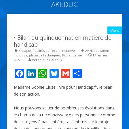
AKEDUC
Vers une école inclusive : ACCessibilité pédagogique et ÉDUCation
inclusive
All
Menu
con
• Bilan du quinquennat en matière de
prin
handicap
Kiosque
,
Réalités de l'école inclusive
AHH
,
éducation
inclusive
,
plateaux techniques
,
Projet de vie
17 février
2022
Véronique Poutoux
F
Li
W
Bl
G
P
ac
n
h
u
m
ar
Madame Sophie Cluzel livre pour Handicap.fr, le bilan
e
k
at
e
ai
ta
de son action.
b
e
s
sk
l
g
o
dI
A
y
er
Nous pouvons saluer de nombreuses évolutions dans
le champ de la reconnaissance des personnes comme
o
n
p
des citoyens à part entière, l’accent mis sur le projet
k
p
de vie des personnes, la recherche de simplifications