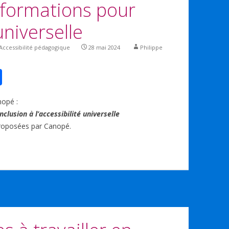
 formations pour
 universelle
Accessibilité pédagogique
28 mai 2024
Philippe
P
ar
nopé :
ta
inclusion à l’accessibilité universelle
g
oposées par Canopé.
er