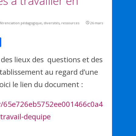
s à travailler en
fférenciation pédagogique
,
diversités
,
ressources
26 mars
P
ar
 des lieux des questions et des
ta
g
tablissement au regard d’une
er
oici le lien du document :
.ly/65e726eb5752ee001466c0a4
-travail-dequipe