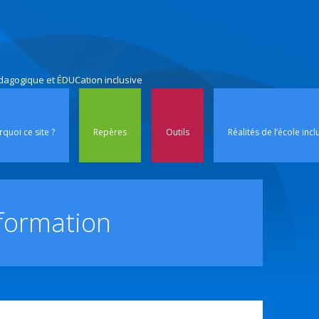
édagogique et ÉDUCation inclusive
Aller au contenu p
quoi ce site ?
Repères
Outils
Réalités de l’école incl
 formation