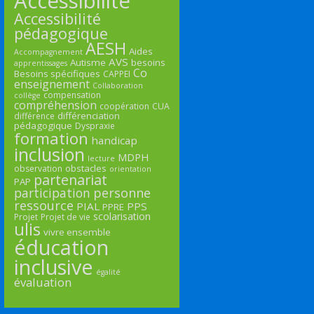
Accessibilité
Accessibilité
pédagogique
AESH
Aides
Accompagnement
AVS
Autisme
besoins
apprentissages
Co
Besoins spécifiques
CAPPEI
enseignement
Collaboration
compensation
collège
compréhension
coopération
CUA
différenciation
différence
pédagogique
Dyspraxie
formation
handicap
inclusion
MDPH
lecture
obstacles
observation
orientation
partenariat
PAP
participation
personne
ressource
PIAL
PPS
PPRE
scolarisation
Projet
Projet de vie
ulis
vivre ensemble
éducation
inclusive
égalité
évaluation