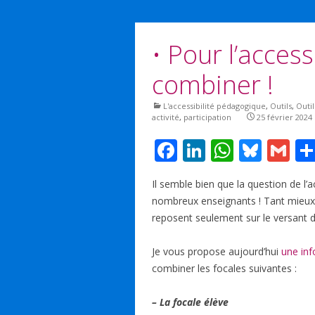
• Pour l’access
combiner !
L'accessibilité pédagogique
,
Outils
,
Outil
activité
,
participation
25 février 2024
F
Li
W
Bl
G
ac
n
h
u
m
Il semble bien que la question de l
e
k
at
e
ai
nombreux enseignants ! Tant mieux ca
b
e
s
sk
l
reposent seulement sur le versant d
o
dI
A
y
Je vous propose aujourd’hui
une inf
o
n
p
combiner les focales suivantes :
k
p
– La focale élève