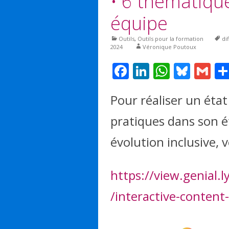
• 6 thématique
équipe
Outils
,
Outils pour la formation
di
2024
Véronique Poutoux
F
Li
W
Bl
G
ac
n
h
u
m
Pour réaliser un état
e
k
at
e
ai
b
e
s
sk
l
pratiques dans son é
o
dI
A
y
évolution inclusive, v
o
n
p
k
p
https://view.genial
/interactive-content