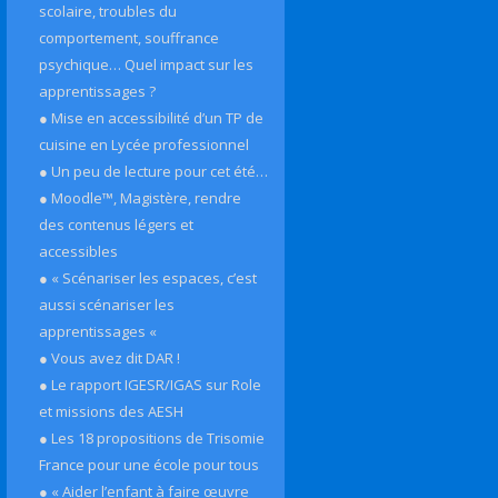
scolaire, troubles du
comportement, souffrance
psychique… Quel impact sur les
apprentissages ?
● Mise en accessibilité d’un TP de
cuisine en Lycée professionnel
● Un peu de lecture pour cet été…
● Moodle™, Magistère, rendre
des contenus légers et
accessibles
● « Scénariser les espaces, c’est
aussi scénariser les
apprentissages «
● Vous avez dit DAR !
● Le rapport IGESR/IGAS sur Role
et missions des AESH
● Les 18 propositions de Trisomie
France pour une école pour tous
● « Aider l’enfant à faire œuvre