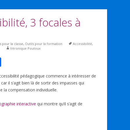
ibilité, 3 focales à
s pour la classe
,
Outils pour la formation
Accessibilité
,
Véronique Poutoux
P
ar
’accessibilité pédagogique commence à intéresser de
ta
r il s’agit bien là de sortir des impasses qui
g
e la compensation individuelle.
er
ographie interactive
qui montre qu’il s’agit de