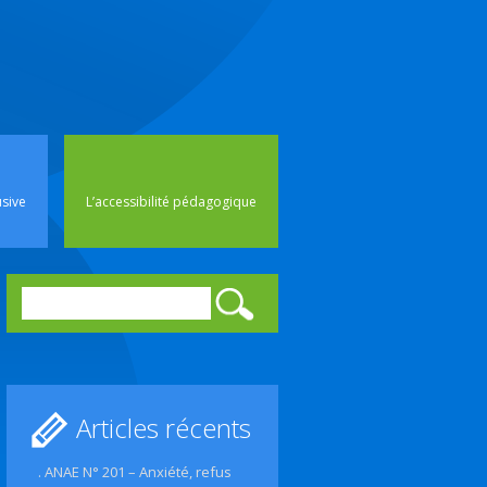
rincipal
usive
L’accessibilité pédagogique
Rechercher :
Articles récents
. ANAE N° 201 – Anxiété, refus