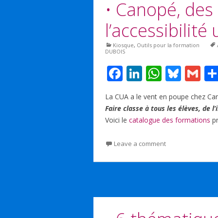
• Canopé, des
l’accessibilité
Kiosque
,
Outils pour la formation
DUBOIS
F
Li
W
Bl
G
ac
n
h
u
m
La CUA a le vent en poupe chez Ca
e
k
at
e
ai
Faire classe à tous les élèves, de l’
b
e
s
sk
l
Voici le
catalogue des formations
pr
o
dI
A
y
Leave a comment
o
n
p
k
p