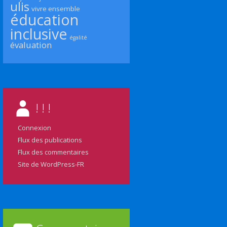
ulis
vivre ensemble
éducation
inclusive
égalité
évaluation
! ! !
Connexion
Flux des publications
Flux des commentaires
Site de WordPress-FR