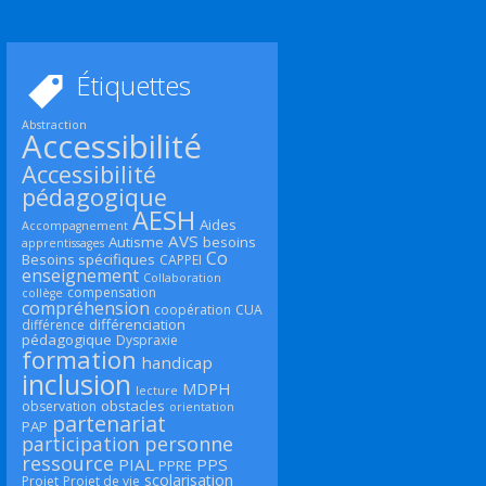
Étiquettes
Abstraction
Accessibilité
Accessibilité
pédagogique
AESH
Aides
Accompagnement
AVS
Autisme
besoins
apprentissages
Co
Besoins spécifiques
CAPPEI
enseignement
Collaboration
compensation
collège
compréhension
coopération
CUA
différenciation
différence
pédagogique
Dyspraxie
formation
handicap
inclusion
MDPH
lecture
obstacles
observation
orientation
partenariat
PAP
participation
personne
ressource
PIAL
PPS
PPRE
scolarisation
Projet
Projet de vie