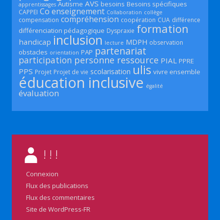
AVS
Autisme
besoins
Besoins spécifiques
apprentissages
Co enseignement
CAPPEI
Collaboration
collège
compréhension
compensation
coopération
CUA
différence
formation
différenciation pédagogique
Dyspraxie
inclusion
handicap
MDPH
observation
lecture
partenariat
obstacles
PAP
orientation
participation
personne ressource
PIAL
PPRE
ulis
PPS
scolarisation
vivre ensemble
Projet
Projet de vie
éducation inclusive
égalité
évaluation
! ! !
Connexion
Flux des publications
Flux des commentaires
Site de WordPress-FR