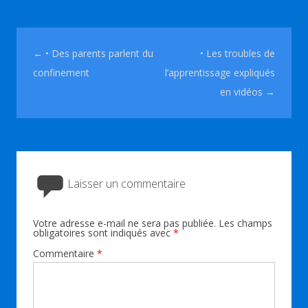
Navigation des articles
←
• Des parents parlent du
• Les troubles de
confinement
l’apprentissage expliqués
en vidéos
→
Laisser un commentaire
Votre adresse e-mail ne sera pas publiée.
Les champs
obligatoires sont indiqués avec
*
Commentaire
*