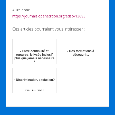
A lire donc :
https://journals.openedition.org/edso/13683
Ces articles pourraient vous intéresser :
• Entre continuité et
• Des formations à
ruptures, le lycée inclusif
découvrir...
plus que jamais nécessaire
!
28th Sep 2020
16th Oct 2020
• Discrimination, exclusion?
13th Jan 2014