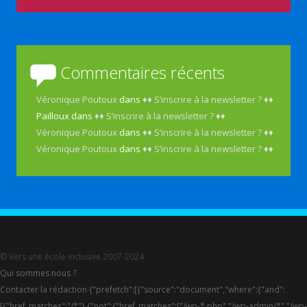
Commentaires récents
Véronique Poutoux
dans
♦♦ S’inscrire à la newsletter ? ♦♦
Pailloux
dans
♦♦ S’inscrire à la newsletter ? ♦♦
Véronique Poutoux
dans
♦♦ S’inscrire à la newsletter ? ♦♦
Véronique Poutoux
dans
♦♦ S’inscrire à la newsletter ? ♦♦
© Vers une école inclusive 2007-2024
Qui sommes nous ?
Contacter la rédaction {"prefetch":[{"source":"document","where":{"and":
[{"href_matches":"/*"},{"not":{"href_matches":["/wp-*.php","/wp-admin/*","/wp-