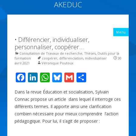
AKEDUC
Vers une école inclusive : ACCessibilité pédagogique et ÉDUCation
inclusive
All
Menu
con
• Différencier, individualiser,
prin
personnaliser, coopérer…
Consultation de Travaux de recherche, Thèses
,
Outils pour la
formation
coopérer
,
differenciation
,
individualiser
30
avril 2021
Véronique Poutoux
F
Li
W
Bl
G
P
ac
n
h
u
m
ar
Dans la revue Éducation et socialisation, Sylvain
e
k
at
e
ai
ta
Connac propose un article dans lequel il interroge ces
b
e
s
sk
l
g
différents termes. Il apporte ainsi une clarification
o
dI
A
y
er
combien nécessaire pour mieux comprendre l’action
pédagogique. Pour lui, il s’agit de proposer :
o
n
p
k
p