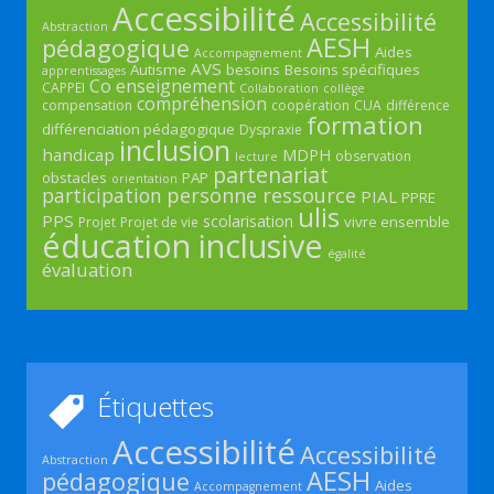
Accessibilité
Accessibilité
Abstraction
AESH
pédagogique
Aides
Accompagnement
AVS
Autisme
besoins
Besoins spécifiques
apprentissages
Co enseignement
CAPPEI
Collaboration
collège
compréhension
compensation
coopération
CUA
différence
formation
différenciation pédagogique
Dyspraxie
inclusion
handicap
MDPH
observation
lecture
partenariat
obstacles
PAP
orientation
participation
personne ressource
PIAL
PPRE
ulis
PPS
scolarisation
vivre ensemble
Projet
Projet de vie
éducation inclusive
égalité
évaluation
Étiquettes
Accessibilité
Accessibilité
Abstraction
AESH
pédagogique
Aides
Accompagnement