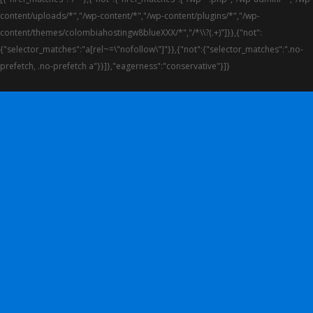
content/uploads/*","/wp-content/*","/wp-content/plugins/*","/wp-
content/themes/colombiahostingw8blueXXX/*","/*\\?(.+)"]}},{"not":
{"selector_matches":"a[rel~=\"nofollow\"]"}},{"not":{"selector_matches":".no-
prefetch, .no-prefetch a"}}]},"eagerness":"conservative"}]}