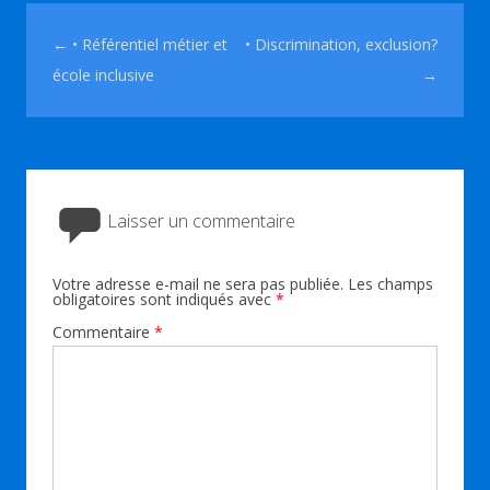
Navigation des articles
←
• Référentiel métier et
• Discrimination, exclusion?
école inclusive
→
Laisser un commentaire
Votre adresse e-mail ne sera pas publiée.
Les champs
obligatoires sont indiqués avec
*
Commentaire
*