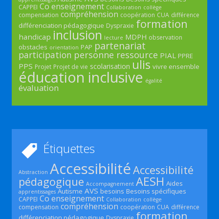
Co enseignement
CAPPEI
Collaboration
collège
compréhension
compensation
coopération
CUA
différence
formation
différenciation pédagogique
Dyspraxie
inclusion
handicap
MDPH
observation
lecture
partenariat
obstacles
PAP
orientation
participation
personne ressource
PIAL
PPRE
ulis
PPS
scolarisation
vivre ensemble
Projet
Projet de vie
éducation inclusive
égalité
évaluation
Étiquettes
Accessibilité
Accessibilité
Abstraction
AESH
pédagogique
Aides
Accompagnement
AVS
Autisme
besoins
Besoins spécifiques
apprentissages
Co enseignement
CAPPEI
Collaboration
collège
compréhension
compensation
coopération
CUA
différence
formation
différenciation pédagogique
Dyspraxie