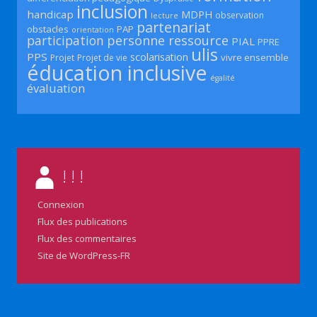
inclusion
handicap
MDPH
observation
lecture
partenariat
obstacles
PAP
orientation
participation
personne ressource
PIAL
PPRE
ulis
PPS
scolarisation
vivre ensemble
Projet
Projet de vie
éducation inclusive
égalité
évaluation
! ! !
Connexion
Flux des publications
Flux des commentaires
Site de WordPress-FR