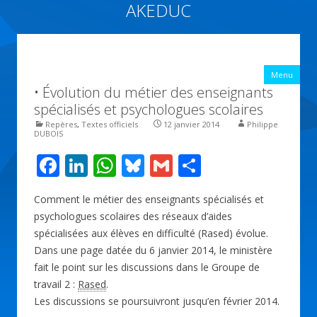
AKEDUC
Vers une école inclusive : ACCessibilité pédagogique et ÉDUCation
inclusive
All
Menu
con
• Évolution du métier des enseignants
prin
spécialisés et psychologues scolaires
Repères
,
Textes officiels
12 janvier 2014
Philippe
DUBOIS
F
Li
W
Bl
G
P
ac
n
h
u
m
ar
Comment le métier des enseignants spécialisés et
e
k
at
e
ai
ta
psychologues scolaires des réseaux d’aides
b
e
s
sk
l
g
spécialisées aux élèves en difficulté (Rased) évolue.
o
dI
A
y
er
Dans une page datée du 6 janvier 2014, le ministère
fait le point sur les discussions dans le Groupe de
o
n
p
travail 2 :
Rased
.
k
p
Les discussions se poursuivront jusqu’en février 2014.