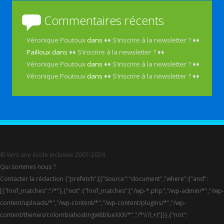
Commentaires récents
Véronique Poutoux
dans
♦♦ S’inscrire à la newsletter ? ♦♦
Pailloux
dans
♦♦ S’inscrire à la newsletter ? ♦♦
Véronique Poutoux
dans
♦♦ S’inscrire à la newsletter ? ♦♦
Véronique Poutoux
dans
♦♦ S’inscrire à la newsletter ? ♦♦
© Vers une école inclusive 2007-2024
Qui sommes nous ?
Contacter la rédaction {"prefetch":[{"source":"document","where":{"and":
[{"href_matches":"/*"},{"not":{"href_matches":["/wp-*.php","/wp-admin/*","/wp-
content/uploads/*","/wp-content/*","/wp-content/plugins/*","/wp-
content/themes/colombiahostingw8blueXXX/*","/*\\?(.+)"]}},{"not":