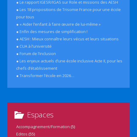
● Le rapport IGESR/IGAS sur Role et missions des AESH
● Les 18 propositions de Trisomie France pour une école
pour tous
● « Aider l’enfant à faire œuvre de lui-même »
● Enfin des mesures de simplification !
● AESH : Mieux connaître leurs vécus et leurs situations
● CUA à l’université
● Forum de l’inclusion
● Les enjeux actuels d’une école inclusive Acte II, pour les
chefs d’établissement
● Transformer l’école en 2026…
Espaces
Accompagnement/Formation
(5)
Editos
(55)