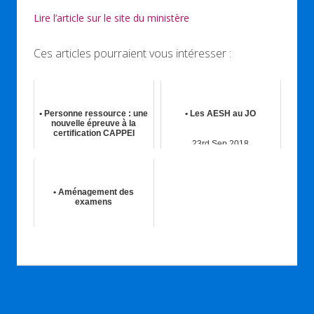
Lire l’article sur le site du ministère
Ces articles pourraient vous intéresser :
• Personne ressource : une
• Les AESH au JO
nouvelle épreuve à la
certification CAPPEI
23rd Sep 2018
23rd Déc 2018
• Aménagement des
examens
23rd Sep 2022