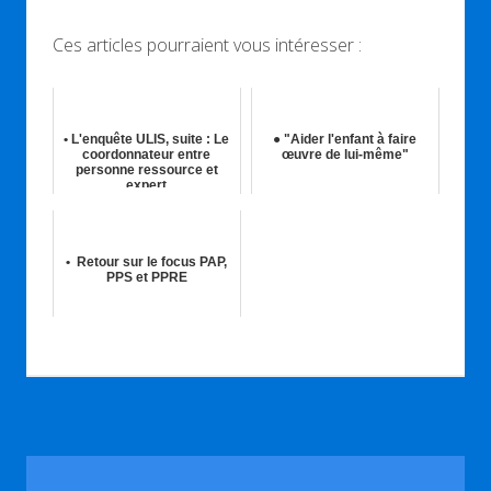
Ces articles pourraient vous intéresser :
• L'enquête ULIS, suite : Le
● "Aider l'enfant à faire
coordonnateur entre
œuvre de lui-même"
personne ressource et
expert
05th Mai 2026
18th Déc 2018
• Retour sur le focus PAP,
PPS et PPRE
22nd Sep 2023