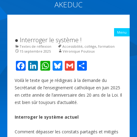
AKEDUC
Vers une école inclusive : ACCessibilité pédagogique et ÉDUCation
inclusive
All
Menu
con
● Interroger le système !
prin
Textes de réflexion
Accessibilité
,
collège
,
formation
15 septembre 2025
Véronique Poutoux
F
Li
W
Bl
G
P
ac
n
h
u
m
ar
Voilà le texte que je rédigeais à la demande du
e
k
at
e
ai
ta
Secrétariat de l’enseignement catholique en Juin 2025
b
e
s
sk
l
g
en cette année de l’anniversaire des 20 ans de la Loi. Il
o
dI
A
y
er
est bien sûr toujours d’actualité.
o
n
p
Interroger le système actuel
k
p
Comment dépasser les constats partagés et mitigés