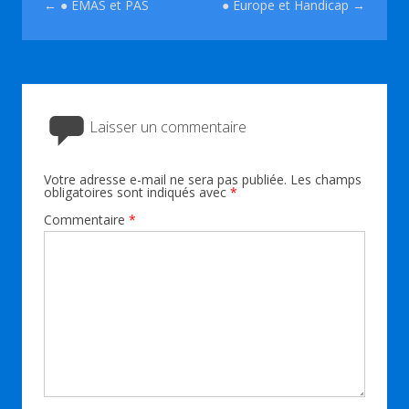
Navigation des articles
←
● EMAS et PAS
● Europe et Handicap
→
Laisser un commentaire
Votre adresse e-mail ne sera pas publiée.
Les champs
obligatoires sont indiqués avec
*
Commentaire
*