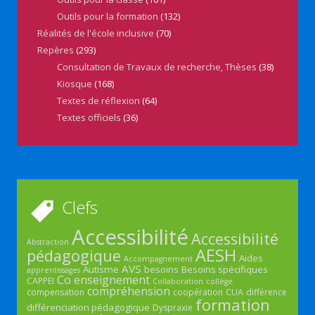
Outils pour la formation
(132)
Réalités de l'école inclusive
(70)
Repères
(293)
Consultation de Travaux de recherche, Thèses
(38)
Kiosque
(168)
Textes de réflexion
(64)
Textes officiels
(36)
Clefs
Accessibilité
Accessibilité
Abstraction
AESH
pédagogique
Aides
Accompagnement
AVS
Autisme
besoins
Besoins spécifiques
apprentissages
Co enseignement
CAPPEI
Collaboration
collège
compréhension
compensation
coopération
CUA
différence
formation
différenciation pédagogique
Dyspraxie