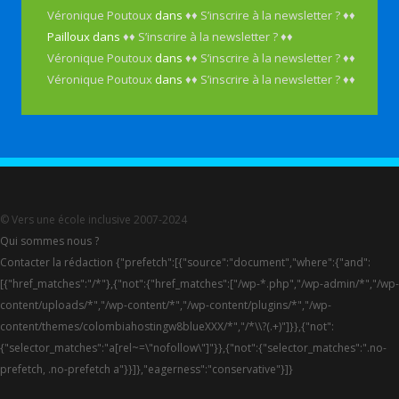
Véronique Poutoux
dans
♦♦ S’inscrire à la newsletter ? ♦♦
Pailloux
dans
♦♦ S’inscrire à la newsletter ? ♦♦
Véronique Poutoux
dans
♦♦ S’inscrire à la newsletter ? ♦♦
Véronique Poutoux
dans
♦♦ S’inscrire à la newsletter ? ♦♦
© Vers une école inclusive 2007-2024
Qui sommes nous ?
Contacter la rédaction {"prefetch":[{"source":"document","where":{"and":
[{"href_matches":"/*"},{"not":{"href_matches":["/wp-*.php","/wp-admin/*","/wp-
content/uploads/*","/wp-content/*","/wp-content/plugins/*","/wp-
content/themes/colombiahostingw8blueXXX/*","/*\\?(.+)"]}},{"not":
{"selector_matches":"a[rel~=\"nofollow\"]"}},{"not":{"selector_matches":".no-
prefetch, .no-prefetch a"}}]},"eagerness":"conservative"}]}