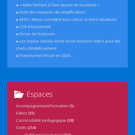
● « Aider l’enfant à faire œuvre de lui-même »
● Enfin des mesures de simplification !
● AESH : Mieux connaître leurs vécus et leurs situations
● CUA à l’université
● Forum de l’inclusion
● Les enjeux actuels d’une école inclusive Acte II, pour les
chefs d’établissement
● Transformer l’école en 2026…
Espaces
Accompagnement/Formation
(5)
Editos
(55)
L'accessibilité pédagogique
(58)
Outils
(254)
Outils pour la classe
(161)