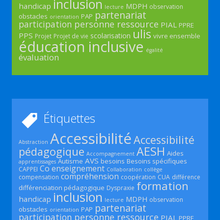
inclusion
handicap
MDPH
observation
lecture
partenariat
obstacles
PAP
orientation
participation
personne ressource
PIAL
PPRE
ulis
PPS
scolarisation
vivre ensemble
Projet
Projet de vie
éducation inclusive
égalité
évaluation
Étiquettes
Accessibilité
Accessibilité
Abstraction
AESH
pédagogique
Aides
Accompagnement
AVS
Autisme
besoins
Besoins spécifiques
apprentissages
Co enseignement
CAPPEI
Collaboration
collège
compréhension
compensation
coopération
CUA
différence
formation
différenciation pédagogique
Dyspraxie
inclusion
handicap
MDPH
observation
lecture
partenariat
obstacles
PAP
orientation
participation
personne ressource
PIAL
PPRE