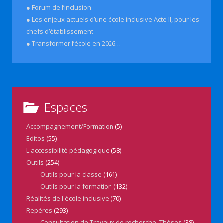
● Forum de l’inclusion
● Les enjeux actuels d’une école inclusive Acte II, pour les
chefs d’établissement
● Transformer l’école en 2026…
Espaces
Accompagnement/Formation
(5)
Editos
(55)
L'accessibilité pédagogique
(58)
Outils
(254)
Outils pour la classe
(161)
Outils pour la formation
(132)
Réalités de l'école inclusive
(70)
Repères
(293)
Consultation de Travaux de recherche, Thèses
(38)