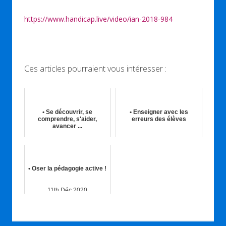
https://www.handicap.live/video/ian-2018-984
Ces articles pourraient vous intéresser :
• Se découvrir, se
• Enseigner avec les
comprendre, s'aider,
erreurs des élèves
avancer ...
16th Nov 2019
19th Nov 2017
• Oser la pédagogie active !
11th Déc 2020