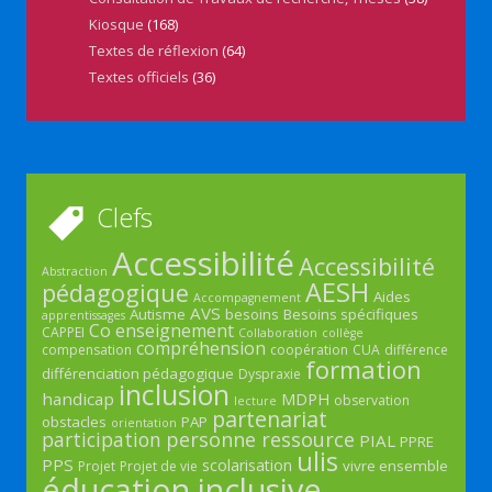
Kiosque
(168)
Textes de réflexion
(64)
Textes officiels
(36)
Clefs
Accessibilité
Accessibilité
Abstraction
AESH
pédagogique
Aides
Accompagnement
AVS
Autisme
besoins
Besoins spécifiques
apprentissages
Co enseignement
CAPPEI
Collaboration
collège
compréhension
compensation
coopération
CUA
différence
formation
différenciation pédagogique
Dyspraxie
inclusion
handicap
MDPH
observation
lecture
partenariat
obstacles
PAP
orientation
participation
personne ressource
PIAL
PPRE
ulis
PPS
scolarisation
vivre ensemble
Projet
Projet de vie
éducation inclusive