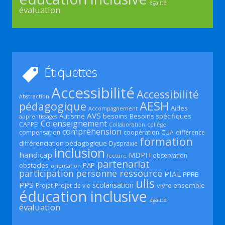
égalité
évaluation
Étiquettes
Accessibilité
Accessibilité
Abstraction
AESH
pédagogique
Aides
Accompagnement
AVS
Autisme
besoins
Besoins spécifiques
apprentissages
Co enseignement
CAPPEI
Collaboration
collège
compréhension
compensation
coopération
CUA
différence
formation
différenciation pédagogique
Dyspraxie
inclusion
handicap
MDPH
observation
lecture
partenariat
obstacles
PAP
orientation
participation
personne ressource
PIAL
PPRE
ulis
PPS
scolarisation
vivre ensemble
Projet
Projet de vie
éducation inclusive
égalité
évaluation