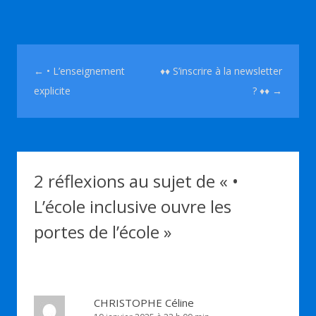
Navigation des articles
←
• L’enseignement
♦♦ S’inscrire à la newsletter
explicite
? ♦♦
→
2 réflexions au sujet de «
•
L’école inclusive ouvre les
portes de l’école
»
CHRISTOPHE Céline