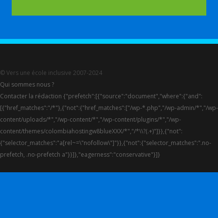
© Vers une école inclusive 2007-2024
Qui sommes nous ?
Contacter la rédaction {"prefetch":[{"source":"document","where":{"and":
[{"href_matches":"/*"},{"not":{"href_matches":["/wp-*.php","/wp-admin/*","/wp-
content/uploads/*","/wp-content/*","/wp-content/plugins/*","/wp-
content/themes/colombiahostingw8blueXXX/*","/*\\?(.+)"]}},{"not":
{"selector_matches":"a[rel~=\"nofollow\"]"}},{"not":{"selector_matches":".no-
prefetch, .no-prefetch a"}}]},"eagerness":"conservative"}]}