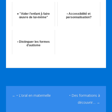
● "Aider l'enfant à faire
• Accessibilité et
œuvre de lui-même"
personnalisation?
05th Mai 2026
14th Nov 2017
• Distinguer les formes
d'autisme
30th Mar 2019
Navigation des articles
←
• L’oral en maternelle
• Des formations à
découvrir…
→