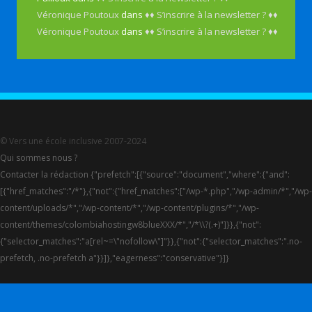
Véronique Poutoux
dans
♦♦ S’inscrire à la newsletter ? ♦♦
Véronique Poutoux
dans
♦♦ S’inscrire à la newsletter ? ♦♦
© Vers une école inclusive 2007-2024
Qui sommes nous ?
Contacter la rédaction {"prefetch":[{"source":"document","where":{"and":
[{"href_matches":"/*"},{"not":{"href_matches":["/wp-*.php","/wp-admin/*","/wp-
content/uploads/*","/wp-content/*","/wp-content/plugins/*","/wp-
content/themes/colombiahostingw8blueXXX/*","/*\\?(.+)"]}},{"not":
{"selector_matches":"a[rel~=\"nofollow\"]"}},{"not":{"selector_matches":".no-
prefetch, .no-prefetch a"}}]},"eagerness":"conservative"}]}