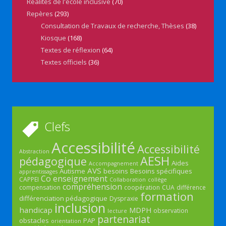
Réalités de l'école inclusive
(70)
Repères
(293)
Consultation de Travaux de recherche, Thèses
(38)
Kiosque
(168)
Textes de réflexion
(64)
Textes officiels
(36)
Clefs
Accessibilité
Accessibilité
Abstraction
AESH
pédagogique
Aides
Accompagnement
AVS
Autisme
besoins
Besoins spécifiques
apprentissages
Co enseignement
CAPPEI
Collaboration
collège
compréhension
compensation
coopération
CUA
différence
formation
différenciation pédagogique
Dyspraxie
inclusion
handicap
MDPH
observation
lecture
partenariat
obstacles
PAP
orientation