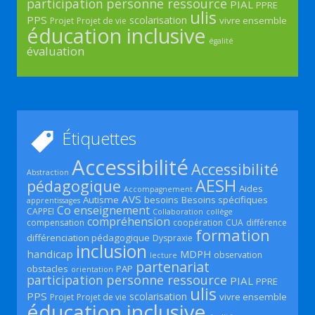
participation
personne ressource
PIAL
PPRE
ulis
PPS
scolarisation
vivre ensemble
Projet
Projet de vie
éducation inclusive
égalité
évaluation
Étiquettes
Accessibilité
Accessibilité
Abstraction
AESH
pédagogique
Aides
Accompagnement
AVS
Autisme
besoins
Besoins spécifiques
apprentissages
Co enseignement
CAPPEI
Collaboration
collège
compréhension
compensation
coopération
CUA
différence
formation
différenciation pédagogique
Dyspraxie
inclusion
handicap
MDPH
observation
lecture
partenariat
obstacles
PAP
orientation
participation
personne ressource
PIAL
PPRE
ulis
PPS
scolarisation
vivre ensemble
Projet
Projet de vie
éducation inclusive