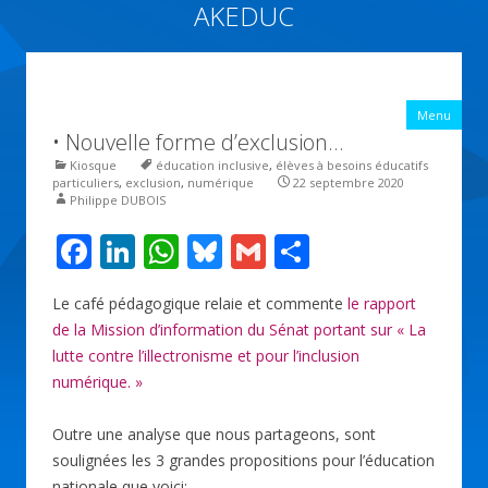
AKEDUC
Vers une école inclusive : ACCessibilité pédagogique et ÉDUCation
inclusive
All
Menu
con
• Nouvelle forme d’exclusion…
prin
Kiosque
éducation inclusive
,
élèves à besoins éducatifs
particuliers
,
exclusion
,
numérique
22 septembre 2020
Philippe DUBOIS
F
Li
W
Bl
G
P
ac
n
h
u
m
ar
Le café pédagogique relaie et commente
le rapport
e
k
at
e
ai
ta
de la Mission d’information du Sénat portant sur « La
b
e
s
sk
l
g
lutte contre l’illectronisme et pour l’inclusion
o
dI
A
y
er
numérique. »
o
n
p
Outre une analyse que nous partageons, sont
k
p
soulignées les 3 grandes propositions pour l’éducation
nationale que voici: