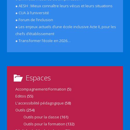
● AESH : Mieux connaître leurs vécus et leurs situations
● CUA à l’université
● Forum de l’inclusion
● Les enjeux actuels d’une école inclusive Acte II, pour les
chefs d’établissement
● Transformer l’école en 2026…
Espaces
Accompagnement/Formation
(5)
Editos
(55)
L'accessibilité pédagogique
(58)
Outils
(254)
Outils pour la classe
(161)
Outils pour la formation
(132)