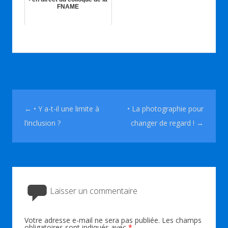
FNAME
05th Oct 2017
Navigation des articles
←
• Y a-t-il une limite à
• La photographie pour
l’inclusion ?
changer de regard !
→
Laisser un commentaire
Votre adresse e-mail ne sera pas publiée.
Les champs
obligatoires sont indiqués avec
*