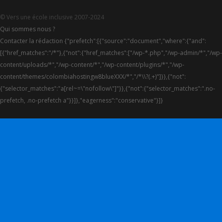
© Vers une école inclusive 2007-2024
Qui sommes nous ?
Contacter la rédaction {"prefetch":[{"source":"document","where":{"and":
[{"href_matches":"/*"},{"not":{"href_matches":["/wp-*.php","/wp-admin/*","/wp-
content/uploads/*","/wp-content/*","/wp-content/plugins/*","/wp-
content/themes/colombiahostingw8blueXXX/*","/*\\?(.+)"]}},{"not":
{"selector_matches":"a[rel~=\"nofollow\"]"}},{"not":{"selector_matches":".no-
prefetch, .no-prefetch a"}}]},"eagerness":"conservative"}]}