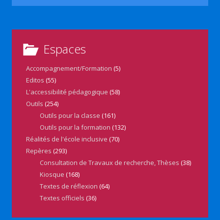
Espaces
Accompagnement/Formation
(5)
Editos
(55)
L'accessibilité pédagogique
(58)
Outils
(254)
Outils pour la classe
(161)
Outils pour la formation
(132)
Réalités de l'école inclusive
(70)
Repères
(293)
Consultation de Travaux de recherche, Thèses
(38)
Kiosque
(168)
Textes de réflexion
(64)
Textes officiels
(36)