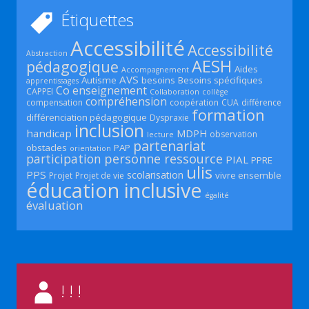
Étiquettes
Accessibilité
Accessibilité
Abstraction
AESH
pédagogique
Aides
Accompagnement
AVS
Autisme
besoins
Besoins spécifiques
apprentissages
Co enseignement
CAPPEI
Collaboration
collège
compréhension
compensation
coopération
CUA
différence
formation
différenciation pédagogique
Dyspraxie
inclusion
handicap
MDPH
observation
lecture
partenariat
obstacles
PAP
orientation
participation
personne ressource
PIAL
PPRE
ulis
PPS
scolarisation
vivre ensemble
Projet
Projet de vie
éducation inclusive
égalité
évaluation
! ! !