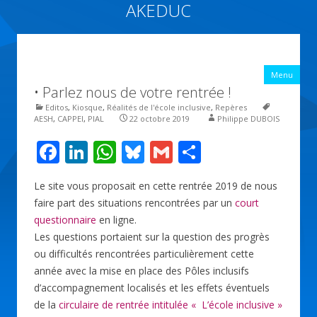
AKEDUC
Vers une école inclusive : ACCessibilité pédagogique et ÉDUCation
inclusive
All
Menu
con
• Parlez nous de votre rentrée !
prin
Editos
,
Kiosque
,
Réalités de l'école inclusive
,
Repères
AESH
,
CAPPEI
,
PIAL
22 octobre 2019
Philippe DUBOIS
F
Li
W
Bl
G
P
ac
n
h
u
m
ar
Le site vous proposait en cette rentrée 2019 de nous
e
k
at
e
ai
ta
faire part des situations rencontrées par un
court
b
e
s
sk
l
g
questionnaire
en ligne.
o
dI
A
y
er
Les questions portaient sur la question des progrès
ou difficultés rencontrées particulièrement cette
o
n
p
année avec la mise en place des Pôles inclusifs
k
p
d’accompagnement localisés et les effets éventuels
de la
circulaire de rentrée intitulée « L’école inclusive »