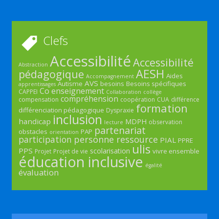
Clefs
Accessibilité
Accessibilité
Abstraction
AESH
pédagogique
Aides
Accompagnement
AVS
Autisme
besoins
Besoins spécifiques
apprentissages
Co enseignement
CAPPEI
Collaboration
collège
compréhension
compensation
coopération
CUA
différence
formation
différenciation pédagogique
Dyspraxie
inclusion
handicap
MDPH
observation
lecture
partenariat
obstacles
PAP
orientation
participation
personne ressource
PIAL
PPRE
ulis
PPS
scolarisation
vivre ensemble
Projet
Projet de vie
éducation inclusive
égalité
évaluation