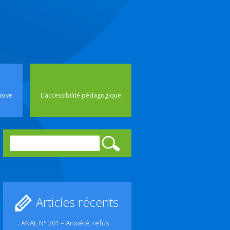
rincipal
usive
L’accessibilité pédagogique
Rechercher :
Articles récents
. ANAE N° 201 – Anxiété, refus