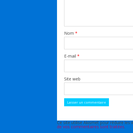
Nom
*
E-mail
*
Site web
Ce site utilise Akismet pour réduire les 
de vos commentaires sont traitées
.