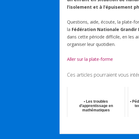
b
e
s
sk
l
l’isolement et à l’épuisement p
o
dI
A
y
Questions, aide, écoute, la plate-f
o
n
p
la
Fédération Nationale Grandir
k
p
dans cette période difficile, en les
organiser leur quotidien.
Aller sur la plate-forme
Ces articles pourraient vous inté
• Les troubles
• Pé
d’apprentissage en
te
mathématiques
30th Nov 2021