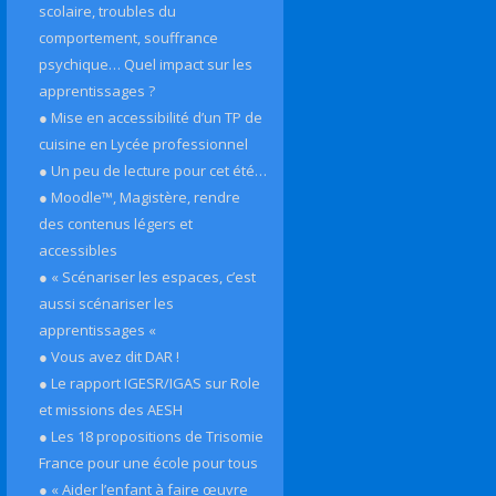
scolaire, troubles du
comportement, souffrance
psychique… Quel impact sur les
apprentissages ?
● Mise en accessibilité d’un TP de
cuisine en Lycée professionnel
● Un peu de lecture pour cet été…
● Moodle™, Magistère, rendre
des contenus légers et
accessibles
● « Scénariser les espaces, c’est
aussi scénariser les
apprentissages «
● Vous avez dit DAR !
● Le rapport IGESR/IGAS sur Role
et missions des AESH
● Les 18 propositions de Trisomie
France pour une école pour tous
● « Aider l’enfant à faire œuvre