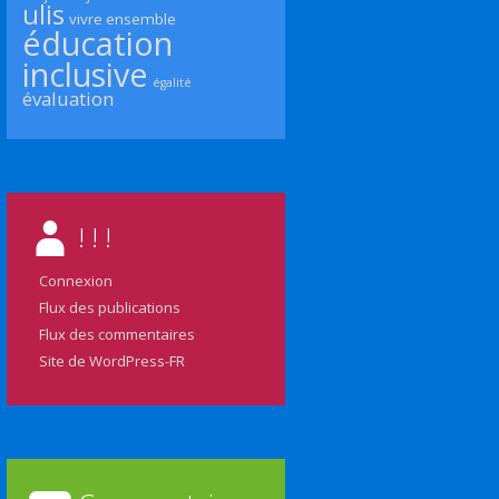
ulis
vivre ensemble
éducation
inclusive
égalité
évaluation
! ! !
Connexion
Flux des publications
Flux des commentaires
Site de WordPress-FR