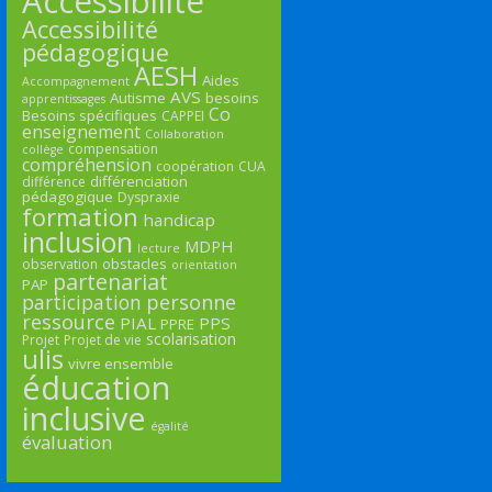
Accessibilité
Accessibilité
pédagogique
AESH
Aides
Accompagnement
AVS
Autisme
besoins
apprentissages
Co
Besoins spécifiques
CAPPEI
enseignement
Collaboration
compensation
collège
compréhension
coopération
CUA
différenciation
différence
pédagogique
Dyspraxie
formation
handicap
inclusion
MDPH
lecture
obstacles
observation
orientation
partenariat
PAP
participation
personne
ressource
PIAL
PPS
PPRE
scolarisation
Projet
Projet de vie
ulis
vivre ensemble
éducation
inclusive
égalité
évaluation