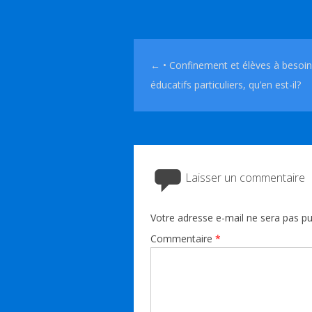
Navigation des articles
←
• Confinement et élèves à besoi
éducatifs particuliers, qu’en est-il?
Laisser un commentaire
Votre adresse e-mail ne sera pas pu
Commentaire
*