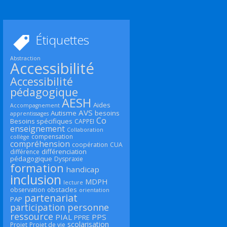
Étiquettes
Abstraction
Accessibilité
Accessibilité
pédagogique
AESH
Aides
Accompagnement
AVS
Autisme
besoins
apprentissages
Co
Besoins spécifiques
CAPPEI
enseignement
Collaboration
compensation
collège
compréhension
coopération
CUA
différenciation
différence
pédagogique
Dyspraxie
formation
handicap
inclusion
MDPH
lecture
obstacles
observation
orientation
partenariat
PAP
participation
personne
ressource
PIAL
PPS
PPRE
scolarisation
Projet
Projet de vie