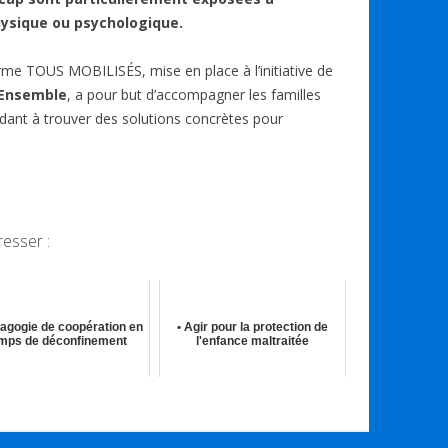
g
hysique ou psychologique.
er
orme TOUS MOBILISÉS, mise en place à l’initiative de
 Ensemble
, a pour but d’accompagner les familles
 aidant à trouver des solutions concrètes pour
resser :
dagogie de coopération en
• Agir pour la protection de
mps de déconfinement
l'enfance maltraitée
06th Mai 2020
21st Fév 2022