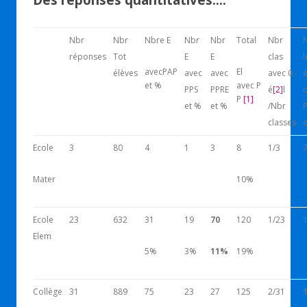
Nbr
Nbr
Nbre E
Nbr
Nbr
Total
Nbr
réponses
Tot
E
E
clas
l
avecPAP
El
élèves
avec
avec
avec 0
é
et %
avec P
PPS
PPRE
é
[2]
l
P
[1]
et %
et %
/Nbr
classes
Ecole
3
80
4
1
3
8
1/3
Mater
10%
Ecole
23
632
31
19
70
120
1/23
Elem
5%
3%
11%
19%
Collège
31
889
75
23
27
125
2/31