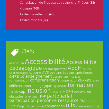
Consultation de Travaux de recherche, Thèses
(38)
Kiosque
(168)
Textes de réflexion
(64)
Textes officiels
(36)
Clefs
Accessibilité
Accessibilité
Abstraction
AESH
pédagogique
Aides
Accompagnement
AVS
Autisme
besoins
Besoins spécifiques
apprentissages
Co enseignement
CAPPEI
Collaboration
collège
compréhension
compensation
coopération
CUA
différence
formation
différenciation pédagogique
Dyspraxie
inclusion
handicap
MDPH
observation
lecture
partenariat
obstacles
PAP
orientation
participation
personne ressource
PIAL
PPRE
ulis
PPS
scolarisation
vivre ensemble
Projet
Projet de vie