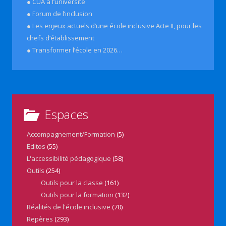
● CUA à l’université
● Forum de l’inclusion
● Les enjeux actuels d’une école inclusive Acte II, pour les
chefs d’établissement
● Transformer l’école en 2026…
Espaces
Accompagnement/Formation
(5)
Editos
(55)
L'accessibilité pédagogique
(58)
Outils
(254)
Outils pour la classe
(161)
Outils pour la formation
(132)
Réalités de l'école inclusive
(70)
Repères
(293)