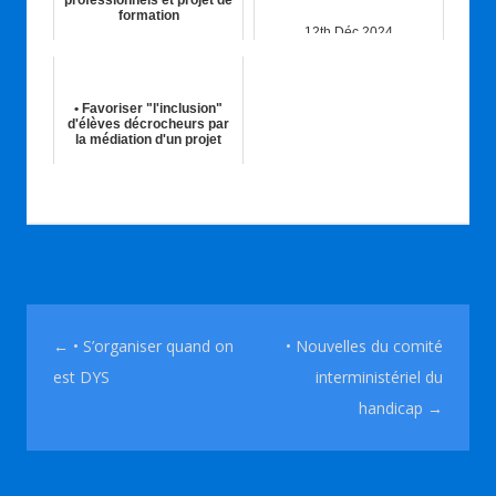
professionnels et projet de
formation
12th Déc 2024
14th Sep 2016
• Favoriser "l'inclusion"
d'élèves décrocheurs par
la médiation d'un projet
01st Fév 2015
Navigation des articles
←
• S’organiser quand on
• Nouvelles du comité
est DYS
interministériel du
handicap
→