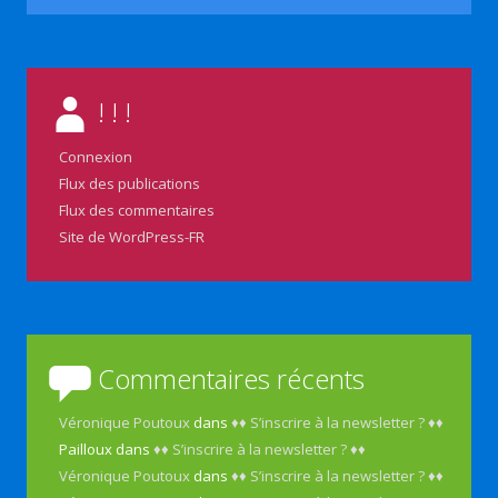
! ! !
Connexion
Flux des publications
Flux des commentaires
Site de WordPress-FR
Commentaires récents
Véronique Poutoux
dans
♦♦ S’inscrire à la newsletter ? ♦♦
Pailloux
dans
♦♦ S’inscrire à la newsletter ? ♦♦
Véronique Poutoux
dans
♦♦ S’inscrire à la newsletter ? ♦♦