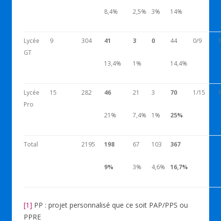
8,4%
2,5%
3%
14%
Lycée
9
304
41
3
0
44
0/9
GT
13,4%
1%
14,4%
Lycée
15
282
46
21
3
70
1/15
Pro
21%
7,4%
1%
25%
Total
2195
198
67
103
367
9%
3%
4,6%
16,7%
[1]
PP : projet personnalisé que ce soit PAP/PPS ou
PPRE