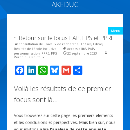
AKEDUC
Vers une école inclusive : ACCessibilité pédagogique et ÉDUCation
inclusive
All
Menu
con
• Retour sur le focus PAP, PPS et PPRE
prin
Consultation de Travaux de recherche, Thèses
,
Editos
,
Réalités de l'école inclusive
Accessibilité
,
PAP
,
personnalisation
,
PPRE
,
PPS
22 septembre 2023
Véronique Poutoux
F
Li
W
Bl
G
P
ac
n
h
u
m
ar
e
k
at
e
ai
ta
Voilà les résultats de ce premier
b
e
s
sk
l
g
focus sont là…
o
dI
A
y
er
o
n
p
Vous trouverez sur cette page les premiers éléments
et les conclusions et perspectives. Mais bien sûr, nous
k
p
vous invitons à lire
l’analyse de cette enquête