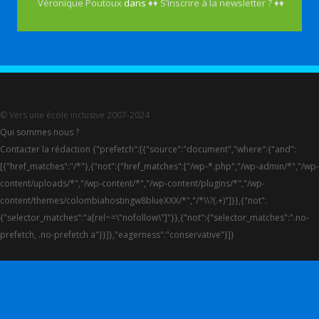
Véronique Poutoux
dans
♦♦ S’inscrire à la newsletter ? ♦♦
© Vers une école inclusive 2007-2024
Qui sommes nous ?
Contacter la rédaction {"prefetch":[{"source":"document","where":{"and":
[{"href_matches":"/*"},{"not":{"href_matches":["/wp-*.php","/wp-admin/*","/wp-
content/uploads/*","/wp-content/*","/wp-content/plugins/*","/wp-
content/themes/colombiahostingw8blueXXX/*","/*\\?(.+)"]}},{"not":
{"selector_matches":"a[rel~=\"nofollow\"]"}},{"not":{"selector_matches":".no-
prefetch, .no-prefetch a"}}]},"eagerness":"conservative"}]}