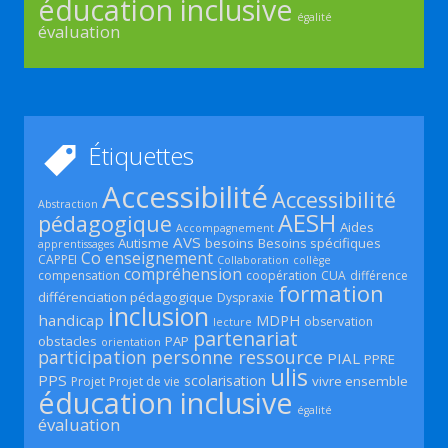
éducation inclusive
égalité
évaluation
Étiquettes
Accessibilité
Accessibilité
Abstraction
AESH
pédagogique
Aides
Accompagnement
AVS
Autisme
besoins
Besoins spécifiques
apprentissages
Co enseignement
CAPPEI
Collaboration
collège
compréhension
compensation
coopération
CUA
différence
formation
différenciation pédagogique
Dyspraxie
inclusion
handicap
MDPH
observation
lecture
partenariat
obstacles
PAP
orientation
participation
personne ressource
PIAL
PPRE
ulis
PPS
scolarisation
vivre ensemble
Projet
Projet de vie
éducation inclusive
égalité
évaluation