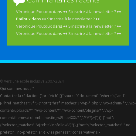
Véronique Poutoux
dans
♦♦ S’inscrire à la newsletter ? ♦♦
Pailloux
dans
♦♦ S’inscrire à la newsletter ? ♦♦
Véronique Poutoux
dans
♦♦ S’inscrire à la newsletter ? ♦♦
Véronique Poutoux
dans
♦♦ S’inscrire à la newsletter ? ♦♦
© Vers une école inclusive 2007-2024
Qui sommes nous ?
Contacter la rédaction {"prefetch":[{"source":"document","where":{"and":
[{"href_matches":"/*"},{"not":{"href_matches":["/wp-*.php","/wp-admin/*","/wp-
content/uploads/*","/wp-content/*","/wp-content/plugins/*","/wp-
content/themes/colombiahostingw8blueXXX/*","/*\\?(.+)"]}},{"not":
{"selector_matches":"a[rel~=\"nofollow\"]"}},{"not":{"selector_matches":".no-
prefetch, .no-prefetch a"}}]},"eagerness":"conservative"}]}