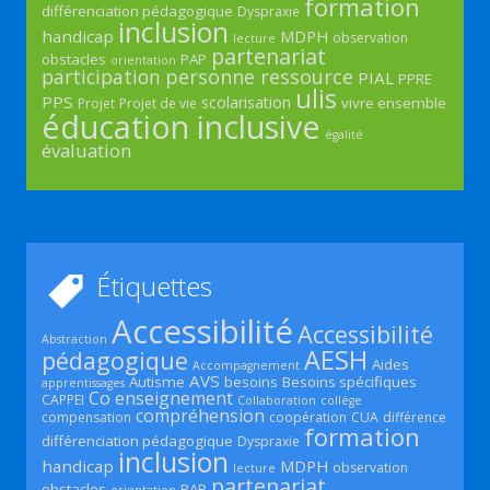
formation
différenciation pédagogique
Dyspraxie
inclusion
handicap
MDPH
observation
lecture
partenariat
obstacles
PAP
orientation
participation
personne ressource
PIAL
PPRE
ulis
PPS
scolarisation
vivre ensemble
Projet
Projet de vie
éducation inclusive
égalité
évaluation
Étiquettes
Accessibilité
Accessibilité
Abstraction
AESH
pédagogique
Aides
Accompagnement
AVS
Autisme
besoins
Besoins spécifiques
apprentissages
Co enseignement
CAPPEI
Collaboration
collège
compréhension
compensation
coopération
CUA
différence
formation
différenciation pédagogique
Dyspraxie
inclusion
handicap
MDPH
observation
lecture
partenariat
obstacles
PAP