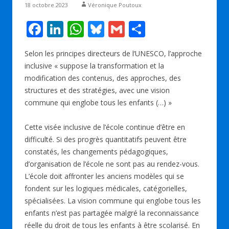
18 octobre 2023
Véronique Poutoux
F
Li
W
Bl
G
P
ac
n
h
u
m
ar
Selon les principes directeurs de l’UNESCO, l’approche
e
k
at
e
ai
ta
inclusive « suppose la transformation et la
b
e
s
sk
l
g
modification des contenus, des approches, des
o
dI
A
y
er
structures et des stratégies, avec une vision
commune qui englobe tous les enfants (…) »
o
n
p
k
p
Cette visée inclusive de l’école continue d’être en
difficulté. Si des progrès quantitatifs peuvent être
constatés, les changements pédagogiques,
d’organisation de l’école ne sont pas au rendez-vous.
L’école doit affronter les anciens modèles qui se
fondent sur les logiques médicales, catégorielles,
spécialisées. La vision commune qui englobe tous les
enfants n’est pas partagée malgré la reconnaissance
réelle du droit de tous les enfants à être scolarisé. En