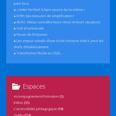
pour tous
● « Aider l’enfant à faire œuvre de lui-même »
● Enfin des mesures de simplification !
● AESH : Mieux connaître leurs vécus et leurs situations
● CUA à l’université
● Forum de l’inclusion
● Les enjeux actuels d’une école inclusive Acte II, pour les
chefs d’établissement
● Transformer l’école en 2026…
Espaces
Accompagnement/Formation
(5)
Editos
(55)
L'accessibilité pédagogique
(58)
Outils
(254)