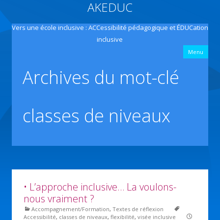
AKEDUC
Vers une école inclusive : ACCessibilité pédagogique et ÉDUCation
inclusive
All
Menu
con
prin
Archives du mot-clé
classes de niveaux
• L’approche inclusive… La voulons-
nous vraiment ?
Accompagnement/Formation
,
Textes de réflexion
Accessibilité
,
classes de niveaux
,
flexibilité
,
visée inclusive