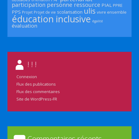
orientation
participation
personne ressource
PIAL
PPRE
ulis
PPS
scolarisation
vivre ensemble
Projet
Projet de vie
éducation inclusive
égalité
évaluation
! ! !
Connexion
Flux des publications
Flux des commentaires
Site de WordPress-FR
Commentaires récents