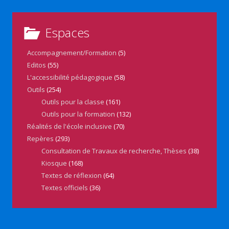
Espaces
Accompagnement/Formation
(5)
Editos
(55)
L'accessibilité pédagogique
(58)
Outils
(254)
Outils pour la classe
(161)
Outils pour la formation
(132)
Réalités de l'école inclusive
(70)
Repères
(293)
Consultation de Travaux de recherche, Thèses
(38)
Kiosque
(168)
Textes de réflexion
(64)
Textes officiels
(36)