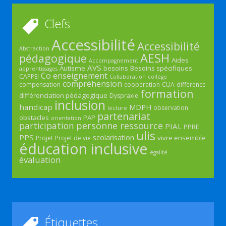
Clefs
Accessibilité
Accessibilité
Abstraction
AESH
pédagogique
Aides
Accompagnement
AVS
Autisme
besoins
Besoins spécifiques
apprentissages
Co enseignement
CAPPEI
Collaboration
collège
compréhension
compensation
coopération
CUA
différence
formation
différenciation pédagogique
Dyspraxie
inclusion
handicap
MDPH
observation
lecture
partenariat
obstacles
PAP
orientation
participation
personne ressource
PIAL
PPRE
ulis
PPS
scolarisation
vivre ensemble
Projet
Projet de vie
éducation inclusive
égalité
évaluation
Étiquettes