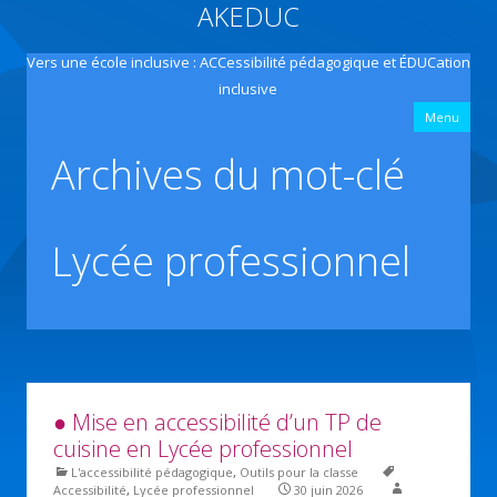
AKEDUC
Vers une école inclusive : ACCessibilité pédagogique et ÉDUCation
inclusive
All
Menu
con
prin
Archives du mot-clé
Lycée professionnel
● Mise en accessibilité d’un TP de
cuisine en Lycée professionnel
L'accessibilité pédagogique
,
Outils pour la classe
Accessibilité
,
Lycée professionnel
30 juin 2026