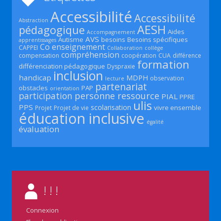
Accessibilité
Accessibilité
Abstraction
AESH
pédagogique
Aides
Accompagnement
AVS
Autisme
besoins
Besoins spécifiques
apprentissages
Co enseignement
CAPPEI
Collaboration
collège
compréhension
compensation
coopération
CUA
différence
formation
différenciation pédagogique
Dyspraxie
inclusion
handicap
MDPH
observation
lecture
partenariat
obstacles
PAP
orientation
participation
personne ressource
PIAL
PPRE
ulis
PPS
scolarisation
vivre ensemble
Projet
Projet de vie
éducation inclusive
égalité
évaluation
! ! !
Connexion