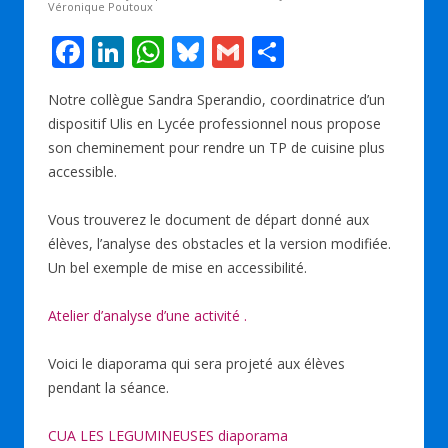
Véronique Poutoux
F
Li
W
Bl
G
P
ac
n
h
u
m
ar
Notre collègue Sandra Sperandio, coordinatrice d’un
e
k
at
e
ai
ta
dispositif Ulis en Lycée professionnel nous propose
b
e
s
sk
l
g
son cheminement pour rendre un TP de cuisine plus
o
dI
A
y
er
accessible.
o
n
p
Vous trouverez le document de départ donné aux
k
p
élèves, l’analyse des obstacles et la version modifiée.
Un bel exemple de mise en accessibilité.
Atelier d’analyse d’une activité .
Voici le diaporama qui sera projeté aux élèves
pendant la séance.
CUA LES LEGUMINEUSES diaporama