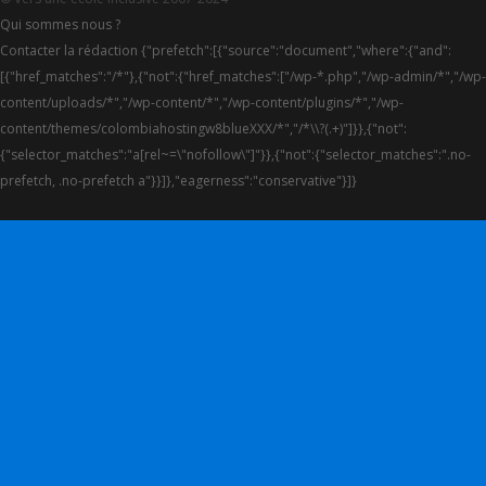
Qui sommes nous ?
Contacter la rédaction {"prefetch":[{"source":"document","where":{"and":
[{"href_matches":"/*"},{"not":{"href_matches":["/wp-*.php","/wp-admin/*","/wp-
content/uploads/*","/wp-content/*","/wp-content/plugins/*","/wp-
content/themes/colombiahostingw8blueXXX/*","/*\\?(.+)"]}},{"not":
{"selector_matches":"a[rel~=\"nofollow\"]"}},{"not":{"selector_matches":".no-
prefetch, .no-prefetch a"}}]},"eagerness":"conservative"}]}