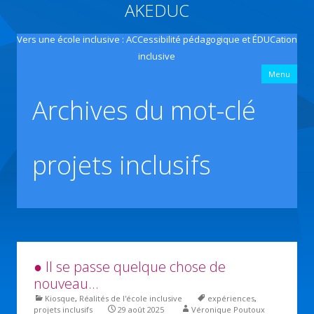
AKEDUC
Vers une école inclusive : ACCessibilité pédagogique et ÉDUCation
inclusive
All
Menu
con
prin
Archives du mot-clé
projets inclusifs
● Il se passe quelque chose de
nouveau…
Kiosque
,
Réalités de l'école inclusive
expériences
,
projets inclusifs
29 août 2025
Véronique Poutoux