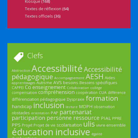
Kiosque
(168)
Textes de réflexion
(64)
Textes officiels
(36)
Clefs
Accessibilité
Accessibilité
Abstraction
AESH
pédagogique
Aides
Accompagnement
AVS
Autisme
besoins
Besoins spécifiques
apprentissages
Co enseignement
CAPPEI
Collaboration
collège
compréhension
compensation
coopération
CUA
différence
formation
différenciation pédagogique
Dyspraxie
inclusion
handicap
MDPH
observation
lecture
partenariat
obstacles
PAP
orientation
participation
personne ressource
PIAL
PPRE
ulis
PPS
scolarisation
vivre ensemble
Projet
Projet de vie
éducation inclusive
égalité