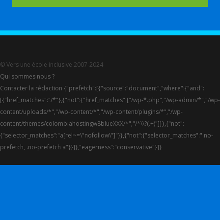
© Vers une école inclusive 2007-2024
Qui sommes nous ?
Contacter la rédaction {"prefetch":[{"source":"document","where":{"and":
[{"href_matches":"/*"},{"not":{"href_matches":["/wp-*.php","/wp-admin/*","/wp-
content/uploads/*","/wp-content/*","/wp-content/plugins/*","/wp-
content/themes/colombiahostingw8blueXXX/*","/*\\?(.+)"]}},{"not":
{"selector_matches":"a[rel~=\"nofollow\"]"}},{"not":{"selector_matches":".no-
prefetch, .no-prefetch a"}}]},"eagerness":"conservative"}]}