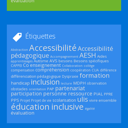
évaluation
Étiquettes
Accessibilité
Accessibilité
Abstraction
AESH
pédagogique
Aides
Accompagnement
AVS
Autisme
besoins
Besoins spécifiques
apprentissages
Co enseignement
CAPPEI
Collaboration
collège
compréhension
compensation
coopération
CUA
différence
formation
différenciation pédagogique
Dyspraxie
inclusion
handicap
MDPH
observation
lecture
partenariat
obstacles
PAP
orientation
participation
personne ressource
PIAL
PPRE
ulis
PPS
scolarisation
vivre ensemble
Projet
Projet de vie
éducation inclusive
égalité
évaluation