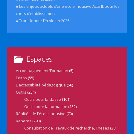
● Les enjeux actuels d’une école inclusive Acte II, pour les
chefs d’établissement
● Transformer l’école en 2026…
Espaces
Accompagnement/Formation
(5)
Editos
(55)
L'accessibilité pédagogique
(58)
Outils
(254)
Outils pour la classe
(161)
Outils pour la formation
(132)
Réalités de l'école inclusive
(70)
Repères
(293)
Consultation de Travaux de recherche, Thèses
(38)