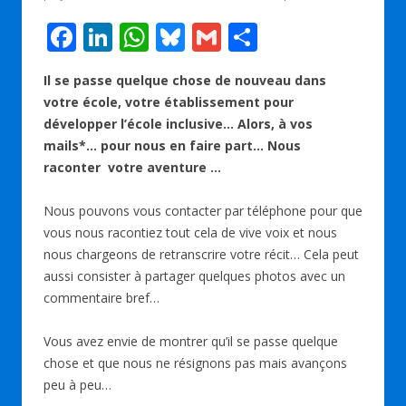
F
Li
W
Bl
G
P
ac
n
h
u
m
ar
Il se passe quelque chose de nouveau dans
e
k
at
e
ai
ta
votre école, votre établissement pour
b
e
s
sk
l
g
développer l’école inclusive… Alors, à vos
o
dI
A
y
er
mails*… pour nous en faire part… Nous
raconter votre aventure …
o
n
p
k
p
Nous pouvons vous contacter par téléphone pour que
vous nous racontiez tout cela de vive voix et nous
nous chargeons de retranscrire votre récit… Cela peut
aussi consister à partager quelques photos avec un
commentaire bref…
Vous avez envie de montrer qu’il se passe quelque
chose et que nous ne résignons pas mais avançons
peu à peu…