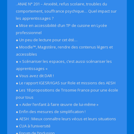
. ANAE N° 201 – Anxiété, refus scolaire, troubles du
comportement, souffrance psychique… Quel impact sur
les apprentissages ?
● Mise en accessibilité d’un TP de cuisine en Lycée
professionnel
● Un peu de lecture pour cet été…
● Moodle™, Magistère, rendre des contenus légers et
accessibles
● « Scénariser les espaces, c’est aussi scénariser les
apprentissages «
● Vous avez dit DAR !
● Le rapport IGESR/IGAS sur Role et missions des AESH
● Les 18 propositions de Trisomie France pour une école
pour tous
● « Aider l’enfant à faire œuvre de lui-même »
● Enfin des mesures de simplification !
● AESH : Mieux connaître leurs vécus et leurs situations
● CUA à l’université
● Forum de l’inclusion