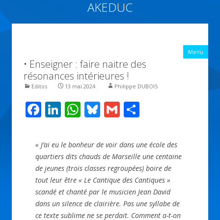
AKEDUC
Vers une école inclusive : ACCessibilité pédagogique et ÉDUCation
inclusive
All
Menu
con
• Enseigner : faire naitre des
prin
résonances intérieures !
Editos
13 mai 2024
Philippe DUBOIS
F
Li
W
Bl
G
P
ac
n
h
u
m
ar
e
k
at
e
ai
ta
« J’ai eu le bonheur de voir dans une école des
b
e
s
sk
l
g
quartiers dits chauds de Marseille une centaine
o
dI
A
y
er
de jeunes (trois classes regroupées) boire de
tout leur être « Le Cantique des Cantiques »
o
n
p
scandé et chanté par le musicien Jean David
k
p
dans un silence de clairière. Pas une syllabe de
ce texte sublime ne se perdait. Comment a-t-on