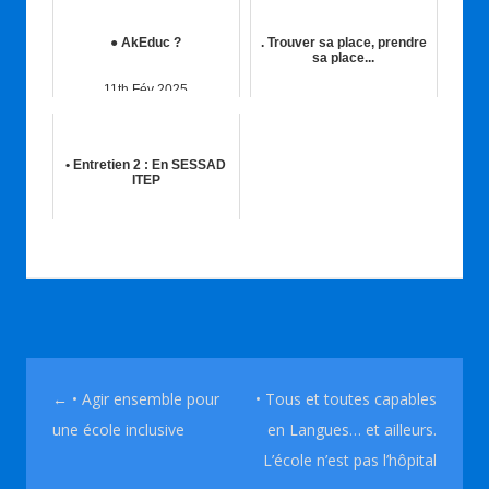
● AkEduc ?
. Trouver sa place, prendre
sa place...
11th Fév 2025
25th Sep 2015
• Entretien 2 : En SESSAD
ITEP
15th Fév 2015
Navigation des articles
←
• Agir ensemble pour
• Tous et toutes capables
une école inclusive
en Langues… et ailleurs.
L’école n’est pas l’hôpital