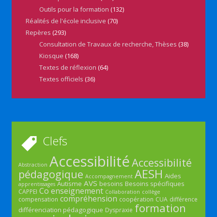
Outils pour la formation
(132)
Réalités de l'école inclusive
(70)
Repères
(293)
Consultation de Travaux de recherche, Thèses
(38)
Kiosque
(168)
Textes de réflexion
(64)
Textes officiels
(36)
Clefs
Accessibilité
Accessibilité
Abstraction
AESH
pédagogique
Aides
Accompagnement
AVS
Autisme
besoins
Besoins spécifiques
apprentissages
Co enseignement
CAPPEI
Collaboration
collège
compréhension
compensation
coopération
CUA
différence
formation
différenciation pédagogique
Dyspraxie