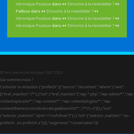
Véronique Poutoux
dans
♦♦ S’inscrire à la newsletter ? ♦♦
Pailloux
dans
♦♦ S’inscrire à la newsletter ? ♦♦
Véronique Poutoux
dans
♦♦ S’inscrire à la newsletter ? ♦♦
Véronique Poutoux
dans
♦♦ S’inscrire à la newsletter ? ♦♦
© Vers une école inclusive 2007-2024
Qui sommes nous ?
Contacter la rédaction {"prefetch":[{"source":"document","where":{"and":
[{"href_matches":"/*"},{"not":{"href_matches":["/wp-*.php","/wp-admin/*","/wp-
content/uploads/*","/wp-content/*","/wp-content/plugins/*","/wp-
content/themes/colombiahostingw8blueXXX/*","/*\\?(.+)"]}},{"not":
{"selector_matches":"a[rel~=\"nofollow\"]"}},{"not":{"selector_matches":".no-
prefetch, .no-prefetch a"}}]},"eagerness":"conservative"}]}