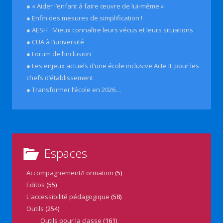
● « Aider l’enfant à faire œuvre de lui-même »
● Enfin des mesures de simplification !
● AESH : Mieux connaître leurs vécus et leurs situations
● CUA à l’université
● Forum de l’inclusion
● Les enjeux actuels d’une école inclusive Acte II, pour les
chefs d’établissement
● Transformer l’école en 2026…
Espaces
Accompagnement/Formation
(5)
Editos
(55)
L'accessibilité pédagogique
(58)
Outils
(254)
Outils pour la classe
(161)