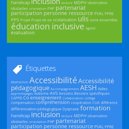
inclusion
handicap
MDPH
observation
lecture
partenariat
obstacles
PAP
orientation
participation
personne ressource
PIAL
PPRE
ulis
PPS
scolarisation
vivre ensemble
Projet
Projet de vie
éducation inclusive
égalité
évaluation
Étiquettes
Accessibilité
Accessibilité
Abstraction
AESH
pédagogique
Aides
Accompagnement
AVS
Autisme
besoins
Besoins spécifiques
apprentissages
Co enseignement
CAPPEI
Collaboration
collège
compréhension
compensation
coopération
CUA
différence
formation
différenciation pédagogique
Dyspraxie
inclusion
handicap
MDPH
observation
lecture
partenariat
obstacles
PAP
orientation
participation
personne ressource
PIAL
PPRE