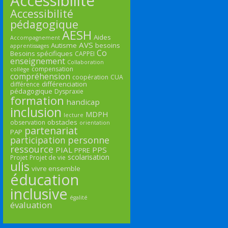
Accessibilité
Accessibilité
pédagogique
AESH
Aides
Accompagnement
AVS
Autisme
besoins
apprentissages
Co
Besoins spécifiques
CAPPEI
enseignement
Collaboration
compensation
collège
compréhension
coopération
CUA
différenciation
différence
pédagogique
Dyspraxie
formation
handicap
inclusion
MDPH
lecture
obstacles
observation
orientation
partenariat
PAP
participation
personne
ressource
PIAL
PPS
PPRE
scolarisation
Projet
Projet de vie
ulis
vivre ensemble
éducation
inclusive
égalité
évaluation