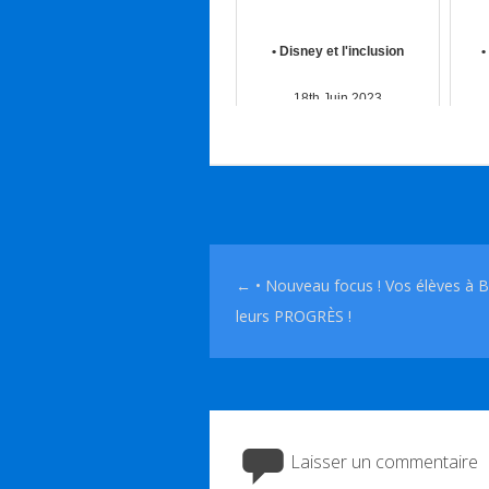
• Disney et l'inclusion
•
18th Juin 2023
Navigation des articles
←
• Nouveau focus ! Vos élèves à B
leurs PROGRÈS !
Laisser un commentaire