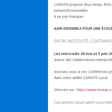
ac
n
h
u
m
CANOPE propose deux temps forts s
e
k
at
e
ai
interprofessionnelles.
b
e
s
sk
l
A ne pas manquer.
o
dI
A
y
AGIR ENSEMBLE POUR UNE ÉCOLE
o
n
p
k
p
ENTRE NÉCESSITÉ, CONTRAINT
Les mercredis 29 mai et 5 juin 
autour des collaborations interprofes
Inscrivez-vous à ces Conférences
dans votre atelier CANOPE Local.
S’inscrire sur :
https://www.reseau-c
Ces articles pourraient vous inté