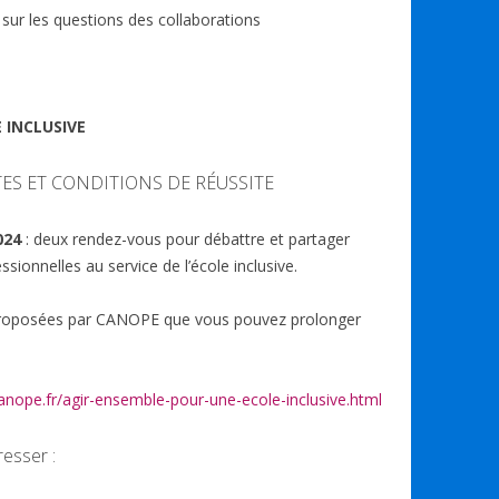
ar
ur les questions des collaborations
ta
g
er
 INCLUSIVE
ES ET CONDITIONS DE RÉUSSITE
2024
: deux rendez-vous pour débattre et partager
sionnelles au service de l’école inclusive.
 proposées par CANOPE que vous pouvez prolonger
anope.fr/agir-ensemble-pour-une-ecole-inclusive.html
resser :