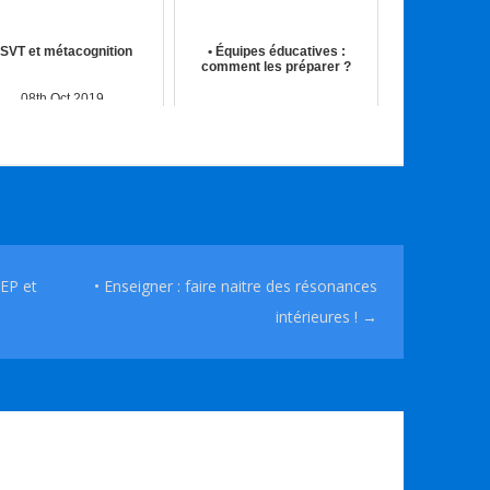
 SVT et métacognition
• Équipes éducatives :
comment les préparer ?
08th Oct 2019
15th Déc 2020
EP et
• Enseigner : faire naitre des résonances
intérieures !
→