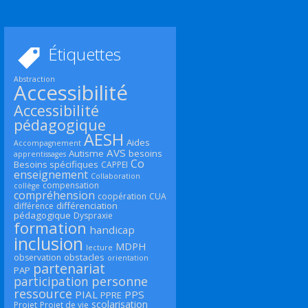
Étiquettes
Abstraction
Accessibilité
Accessibilité
pédagogique
AESH
Aides
Accompagnement
AVS
Autisme
besoins
apprentissages
Co
Besoins spécifiques
CAPPEI
enseignement
Collaboration
compensation
collège
compréhension
coopération
CUA
différenciation
différence
pédagogique
Dyspraxie
formation
handicap
inclusion
MDPH
lecture
obstacles
observation
orientation
partenariat
PAP
participation
personne
ressource
PIAL
PPS
PPRE
scolarisation
Projet
Projet de vie