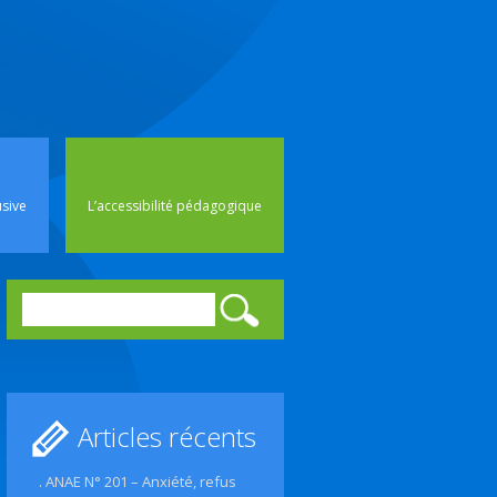
rincipal
usive
L’accessibilité pédagogique
Rechercher :
Articles récents
. ANAE N° 201 – Anxiété, refus