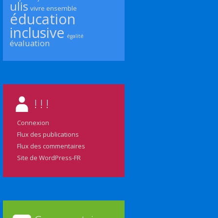
ulis
vivre ensemble
éducation
inclusive
égalité
évaluation
! ! !
Connexion
Flux des publications
Flux des commentaires
Site de WordPress-FR