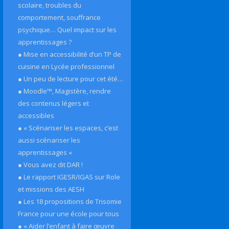
scolaire, troubles du
comportement, souffrance
psychique… Quel impact sur les
apprentissages ?
● Mise en accessibilité d’un TP de
cuisine en Lycée professionnel
● Un peu de lecture pour cet été…
● Moodle™, Magistère, rendre
des contenus légers et
accessibles
● « Scénariser les espaces, c’est
aussi scénariser les
apprentissages «
● Vous avez dit DAR !
● Le rapport IGESR/IGAS sur Role
et missions des AESH
● Les 18 propositions de Trisomie
France pour une école pour tous
● « Aider l’enfant à faire œuvre