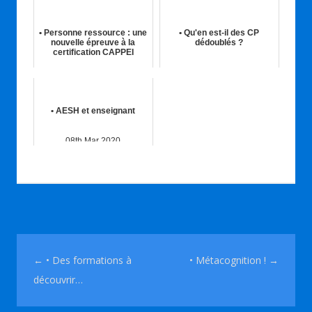
• Personne ressource : une
• Qu'en est-il des CP
nouvelle épreuve à la
dédoublés ?
certification CAPPEI
30th Avr 2020
23rd Déc 2018
• AESH et enseignant
08th Mar 2020
Navigation des articles
←
• Des formations à
• Métacognition !
→
découvrir…