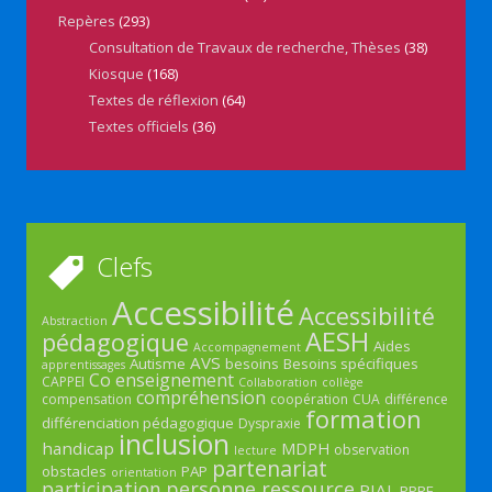
Repères
(293)
Consultation de Travaux de recherche, Thèses
(38)
Kiosque
(168)
Textes de réflexion
(64)
Textes officiels
(36)
Clefs
Accessibilité
Accessibilité
Abstraction
AESH
pédagogique
Aides
Accompagnement
AVS
Autisme
besoins
Besoins spécifiques
apprentissages
Co enseignement
CAPPEI
Collaboration
collège
compréhension
compensation
coopération
CUA
différence
formation
différenciation pédagogique
Dyspraxie
inclusion
handicap
MDPH
observation
lecture
partenariat
obstacles
PAP
orientation
participation
personne ressource
PIAL
PPRE