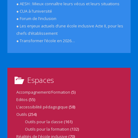
● AESH : Mieux connaître leurs vécus et leurs situations
● CUA à l’université
● Forum de l’inclusion
● Les enjeux actuels d’une école inclusive Acte II, pour les
chefs d’établissement
● Transformer l’école en 2026…
Espaces
Accompagnement/Formation
(5)
Editos
(55)
L'accessibilité pédagogique
(58)
Outils
(254)
Outils pour la classe
(161)
Outils pour la formation
(132)
Réalités de l'école inclusive
(70)