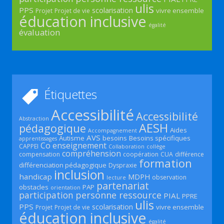
ulis
PPS
scolarisation
vivre ensemble
Projet
Projet de vie
éducation inclusive
égalité
évaluation
Étiquettes
Accessibilité
Accessibilité
Abstraction
AESH
pédagogique
Aides
Accompagnement
AVS
Autisme
besoins
Besoins spécifiques
apprentissages
Co enseignement
CAPPEI
Collaboration
collège
compréhension
compensation
coopération
CUA
différence
formation
différenciation pédagogique
Dyspraxie
inclusion
handicap
MDPH
observation
lecture
partenariat
obstacles
PAP
orientation
participation
personne ressource
PIAL
PPRE
ulis
PPS
scolarisation
vivre ensemble
Projet
Projet de vie
éducation inclusive
égalité