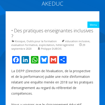
AKEDUC
Vers une école inclusive : ACCessibilité pédagogique et ÉDUCation
inclusive
All
Menu
con
• Des pratiques enseignantes inclusives
prin
?
Kiosque
,
Outils pour la formation
éducation inclusive
,
evaluation formative
,
explicitation
,
hétérogénéité
29
septembre 2020
Philippe DUBOIS
F
Li
W
Bl
G
P
ac
n
h
u
m
ar
La DEPP (Direction de l’évaluation, de la prospective
e
k
at
e
ai
ta
et de la performance) publie une note d’information
b
e
s
sk
l
g
relatant une enquête menée en 2018 sur les pratiques
o
dI
A
y
er
d’enseignement au regard du référentiel de
compétences.
o
n
p
k
p
Nous y voyions que le cloisonnement éducatif