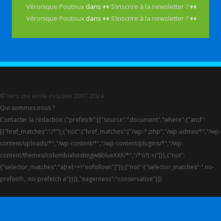
Véronique Poutoux
dans
♦♦ S’inscrire à la newsletter ? ♦♦
Véronique Poutoux
dans
♦♦ S’inscrire à la newsletter ? ♦♦
© Vers une école inclusive 2007-2024
Qui sommes nous ?
Contacter la rédaction {"prefetch":[{"source":"document","where":{"and":
[{"href_matches":"/*"},{"not":{"href_matches":["/wp-*.php","/wp-admin/*","/wp-
content/uploads/*","/wp-content/*","/wp-content/plugins/*","/wp-
content/themes/colombiahostingw8blueXXX/*","/*\\?(.+)"]}},{"not":
{"selector_matches":"a[rel~=\"nofollow\"]"}},{"not":{"selector_matches":".no-
prefetch, .no-prefetch a"}}]},"eagerness":"conservative"}]}