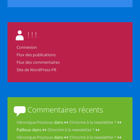
! ! !
Connexion
Flux des publications
Flux des commentaires
Site de WordPress-FR
Commentaires récents
Véronique Poutoux
dans
♦♦ S’inscrire à la newsletter ? ♦♦
Pailloux
dans
♦♦ S’inscrire à la newsletter ? ♦♦
Véronique Poutoux
dans
♦♦ S’inscrire à la newsletter ? ♦♦