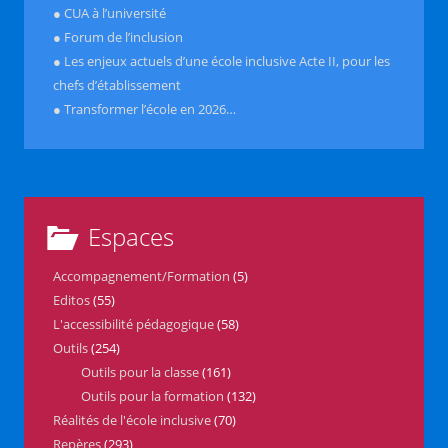
● CUA à l’université
● Forum de l’inclusion
● Les enjeux actuels d’une école inclusive Acte II, pour les
chefs d’établissement
● Transformer l’école en 2026…
Espaces
Accompagnement/Formation
(5)
Editos
(55)
L'accessibilité pédagogique
(58)
Outils
(254)
Outils pour la classe
(161)
Outils pour la formation
(132)
Réalités de l'école inclusive
(70)
Repères
(293)