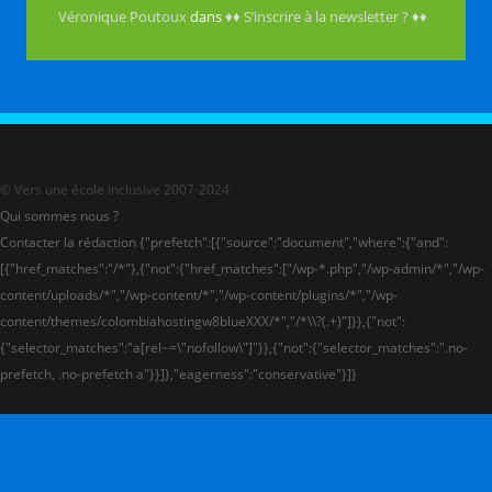
Véronique Poutoux
dans
♦♦ S’inscrire à la newsletter ? ♦♦
© Vers une école inclusive 2007-2024
Qui sommes nous ?
Contacter la rédaction {"prefetch":[{"source":"document","where":{"and":
[{"href_matches":"/*"},{"not":{"href_matches":["/wp-*.php","/wp-admin/*","/wp-
content/uploads/*","/wp-content/*","/wp-content/plugins/*","/wp-
content/themes/colombiahostingw8blueXXX/*","/*\\?(.+)"]}},{"not":
{"selector_matches":"a[rel~=\"nofollow\"]"}},{"not":{"selector_matches":".no-
prefetch, .no-prefetch a"}}]},"eagerness":"conservative"}]}