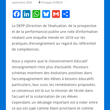
septembre 2020
Philippe DUBOIS
F
Li
W
Bl
G
P
a
n
h
u
m
ar
La DEPP (Direction de l’évaluation, de la prospective
c
k
at
e
ai
ta
et de la performance) publie une note d’information
e
e
s
sk
l
g
relatant une enquête menée en 2018 sur les
b
dI
A
y
er
pratiques d’enseignement au regard du référentiel
de compétences.
o
n
p
o
p
Nous y voyions que le cloisonnement éducatif
k
/enseignement n’est plus d’actualité. Plusieurs
schémas montrent des évolutions positives dans
l’accompagnement des élèves à besoins éducatifs
particuliers, leur suivi, les remédiations proposées.
Le consensus est là sur la mission de l’école dans
l’accueil et la scolarisation de ces élèves.
Cependant, un décalage important est à noter entre
ce qui est jugé comme étant prioritaire et comme