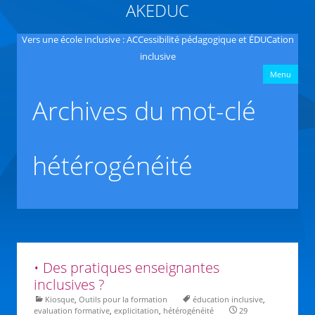
AKEDUC
Vers une école inclusive : ACCessibilité pédagogique et ÉDUCation
inclusive
All
Menu
co
pri
Archives du mot-clé
hétérogénéité
• Des pratiques enseignantes
inclusives ?
Kiosque
,
Outils pour la formation
éducation inclusive
,
evaluation formative
,
explicitation
,
hétérogénéité
29