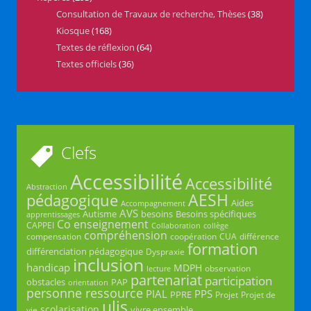
Consultation de Travaux de recherche, Thèses
(38)
Kiosque
(168)
Textes de réflexion
(64)
Textes officiels
(36)
Clefs
Accessibilité
Accessibilité
Abstraction
AESH
pédagogique
Aides
Accompagnement
AVS
Autisme
besoins
Besoins spécifiques
apprentissages
Co enseignement
CAPPEI
Collaboration
collège
compréhension
compensation
coopération
CUA
différence
formation
différenciation pédagogique
Dyspraxie
inclusion
handicap
MDPH
observation
lecture
partenariat
participation
obstacles
PAP
orientation
personne ressource
PIAL
PPS
PPRE
Projet
Projet de
ulis
scolarisation
vivre ensemble
vie