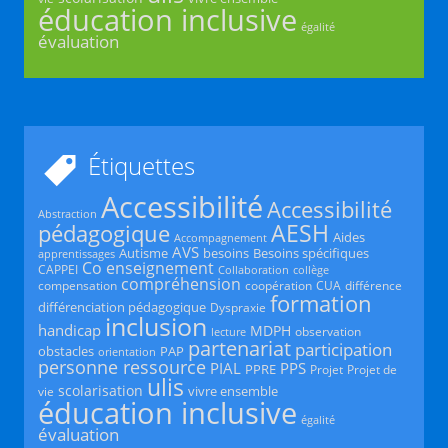
éducation inclusive
égalité
évaluation
Étiquettes
Accessibilité
Accessibilité
Abstraction
AESH
pédagogique
Aides
Accompagnement
AVS
Autisme
besoins
Besoins spécifiques
apprentissages
Co enseignement
CAPPEI
Collaboration
collège
compréhension
compensation
coopération
CUA
différence
formation
différenciation pédagogique
Dyspraxie
inclusion
handicap
MDPH
observation
lecture
partenariat
participation
obstacles
PAP
orientation
personne ressource
PIAL
PPS
PPRE
Projet
Projet de
ulis
scolarisation
vivre ensemble
vie
éducation inclusive
égalité
évaluation