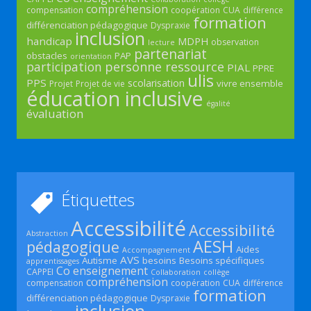
compréhension
compensation
coopération
CUA
différence
formation
différenciation pédagogique
Dyspraxie
inclusion
handicap
MDPH
observation
lecture
partenariat
obstacles
PAP
orientation
participation
personne ressource
PIAL
PPRE
ulis
PPS
scolarisation
vivre ensemble
Projet
Projet de vie
éducation inclusive
égalité
évaluation
Étiquettes
Accessibilité
Accessibilité
Abstraction
AESH
pédagogique
Aides
Accompagnement
AVS
Autisme
besoins
Besoins spécifiques
apprentissages
Co enseignement
CAPPEI
Collaboration
collège
compréhension
compensation
coopération
CUA
différence
formation
différenciation pédagogique
Dyspraxie