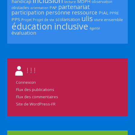
inclusion
handicap
MDPH
observation
lecture
partenariat
obstacles
PAP
orientation
participation
personne ressource
PIAL
PPRE
ulis
PPS
scolarisation
vivre ensemble
Projet
Projet de vie
éducation inclusive
égalité
évaluation
! ! !
Connexion
Flux des publications
Flux des commentaires
Site de WordPress-FR