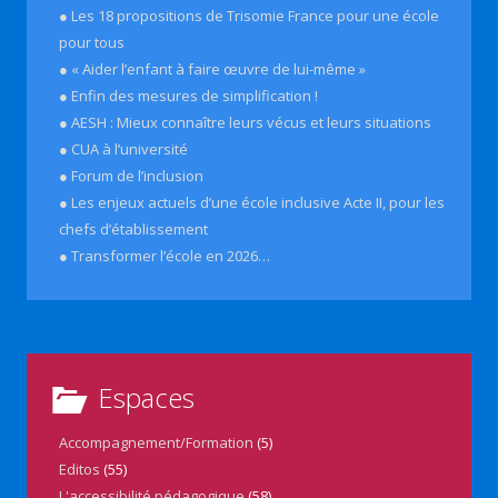
● Les 18 propositions de Trisomie France pour une école
pour tous
● « Aider l’enfant à faire œuvre de lui-même »
● Enfin des mesures de simplification !
● AESH : Mieux connaître leurs vécus et leurs situations
● CUA à l’université
● Forum de l’inclusion
● Les enjeux actuels d’une école inclusive Acte II, pour les
chefs d’établissement
● Transformer l’école en 2026…
Espaces
Accompagnement/Formation
(5)
Editos
(55)
L'accessibilité pédagogique
(58)