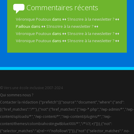
Commentaires récents
Véronique Poutoux
dans
♦♦ S’inscrire à la newsletter ? ♦♦
Pailloux
dans
♦♦ S’inscrire à la newsletter ? ♦♦
Véronique Poutoux
dans
♦♦ S’inscrire à la newsletter ? ♦♦
Véronique Poutoux
dans
♦♦ S’inscrire à la newsletter ? ♦♦
© Vers une école inclusive 2007-2024
Qui sommes nous ?
Contacter la rédaction {"prefetch":[{"source":"document","where":{"and":
[{"href_matches":"/*"},{"not":{"href_matches":["/wp-*.php","/wp-admin/*","/wp-
content/uploads/*","/wp-content/*","/wp-content/plugins/*","/wp-
content/themes/colombiahostingw8blueXXX/*","/*\\?(.+)"]}},{"not":
{"selector_matches":"a[rel~=\"nofollow\"]"}},{"not":{"selector_matches":".no-