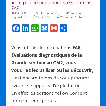
● Un peu de pub pour les évaluations
FAR
Editos
,
Kiosque
,
Outils pour la classe
avaluation
diagnostique
19 juin 2025
Véronique Poutoux
F
Li
W
Bl
G
P
ac
n
h
u
m
ar
e
k
at
e
ai
ta
Vous utilisiez les évaluations
FAR,
b
e
s
sk
l
g
Évaluations diagnostiques de la
o
dI
A
y
er
Grande section au CM2, vous
o
n
p
voudriez les utiliser ou les découvrir,
k
p
il est encore temps de vous procurer
livrets et supports d’exploitation.
En effet les éditions Yellow Concept
ferment leurs portes.