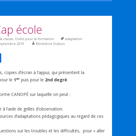
Cap école
la classe
,
Outils pour la formation
adaptation
septembre 2019
Bénédicte Dubois
P
ar
, copies d’écran à l’appui, qui présentent la
ta
er
pour le
1
puis pour le
2nd degré
.
g
er
forme CANOPÉ sur laquelle on peut :
e à l’aide de grilles d’observation.
sources d’adaptations pédagogiques au regard de ces
tions sur les troubles et les difficultés, pour « aller