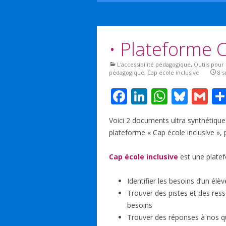
• Plateforme 
L'accessibilité pédagogique
,
Outils pour 
pédagogique
,
Cap école inclusive
8 
F
Li
W
Bl
G
ac
n
h
u
m
Voici 2 documents ultra synthétiques
e
k
at
e
ai
plateforme « Cap école inclusive », 
b
e
s
sk
l
o
dI
A
y
Cap école inclusive
est une plate
o
n
p
Identifier les besoins d’un élèv
k
p
Trouver des pistes et des res
besoins
Trouver des réponses à nos ques