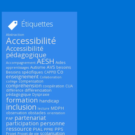
Étiquettes
Abstraction
Accessibilité
Accessibilité
pédagogique
AESH
Aides
Accompagnement
AVS
Autisme
besoins
apprentissages
Co
Besoins spécifiques
CAPPEI
enseignement
Collaboration
compensation
collège
compréhension
coopération
CUA
différenciation
différence
pédagogique
Dyspraxie
formation
handicap
inclusion
MDPH
lecture
obstacles
observation
orientation
partenariat
PAP
participation
personne
ressource
PIAL
PPS
PPRE
scolarisation
Projet
Projet de vie