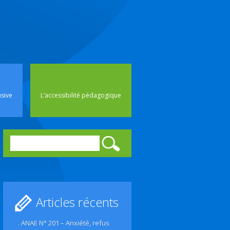
rincipal
usive
L’accessibilité pédagogique
Rechercher :
Articles récents
. ANAE N° 201 – Anxiété, refus