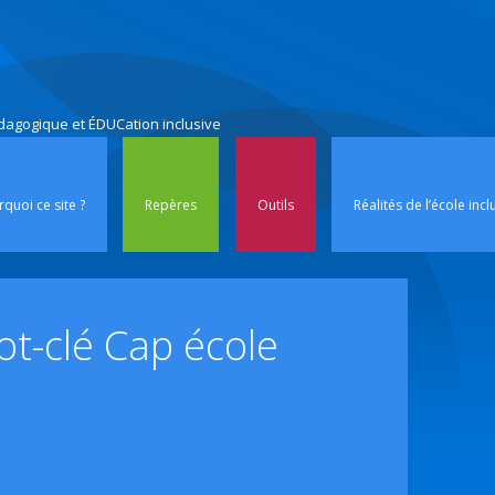
édagogique et ÉDUCation inclusive
Aller au contenu p
quoi ce site ?
Repères
Outils
Réalités de l’école incl
ot-clé
Cap école