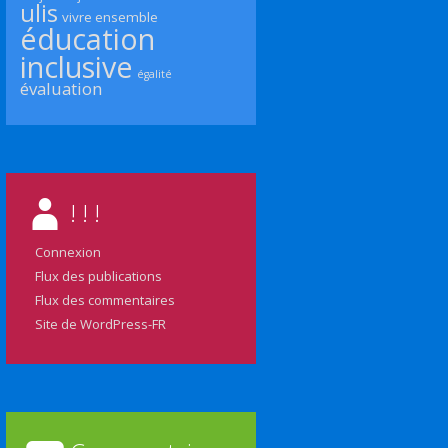
ulis
vivre ensemble
éducation
inclusive
égalité
évaluation
! ! !
Connexion
Flux des publications
Flux des commentaires
Site de WordPress-FR