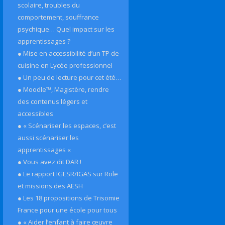
scolaire, troubles du
comportement, souffrance
psychique… Quel impact sur les
apprentissages ?
● Mise en accessibilité d’un TP de
cuisine en Lycée professionnel
● Un peu de lecture pour cet été…
● Moodle™, Magistère, rendre
des contenus légers et
accessibles
● « Scénariser les espaces, c’est
aussi scénariser les
apprentissages «
● Vous avez dit DAR !
● Le rapport IGESR/IGAS sur Role
et missions des AESH
● Les 18 propositions de Trisomie
France pour une école pour tous
● « Aider l’enfant à faire œuvre