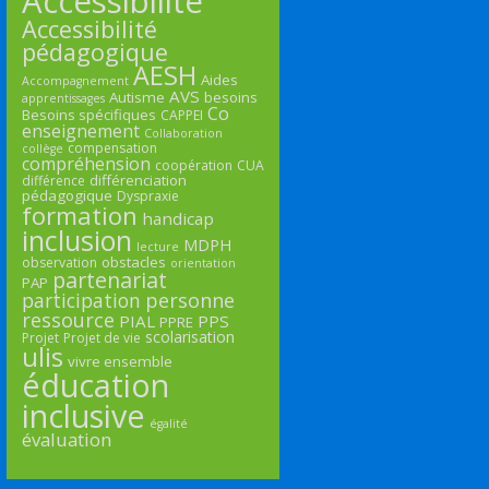
Accessibilité
Accessibilité
pédagogique
AESH
Aides
Accompagnement
AVS
Autisme
besoins
apprentissages
Co
Besoins spécifiques
CAPPEI
enseignement
Collaboration
compensation
collège
compréhension
coopération
CUA
différenciation
différence
pédagogique
Dyspraxie
formation
handicap
inclusion
MDPH
lecture
obstacles
observation
orientation
partenariat
PAP
participation
personne
ressource
PIAL
PPS
PPRE
scolarisation
Projet
Projet de vie
ulis
vivre ensemble
éducation
inclusive
égalité
évaluation