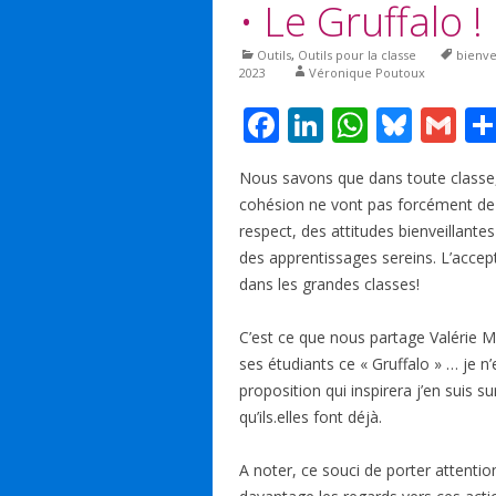
• Le Gruffalo !
Outils
,
Outils pour la classe
bienve
2023
Véronique Poutoux
F
Li
W
Bl
G
ac
n
h
u
m
Nous savons que dans toute classe, 
e
k
at
e
ai
cohésion ne vont pas forcément de s
b
e
s
sk
l
respect, des attitudes bienveillante
o
dI
A
y
des apprentissages sereins. L’accep
dans les grandes classes!
o
n
p
k
p
C’est ce que nous partage Valérie M
ses étudiants ce « Gruffalo » … je n
proposition qui inspirera j’en suis s
qu’ils.elles font déjà.
A noter, ce souci de porter attention 