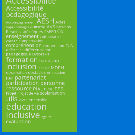
Accessibilité
Accessibilité
pédagogique
AESH
Aides
Accompagnement
AVS
Autisme
besoins
apprentissages
Co
Besoins spécifiques
CAPPEI
enseignement
Collaboration
compensation
collège
compréhension
coopération
CUA
différenciation
différence
pédagogique
Dyspraxie
formation
handicap
inclusion
MDPH
lecture
obstacles
observation
orientation
partenariat
PAP
participation
personne
ressource
PIAL
PPS
PPRE
scolarisation
Projet
Projet de vie
ulis
vivre ensemble
éducation
inclusive
égalité
évaluation