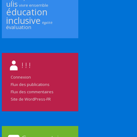
ulis
vivre ensemble
éducation
inclusive
égalité
évaluation
! ! !
Connexion
Flux des publications
Flux des commentaires
Site de WordPress-FR