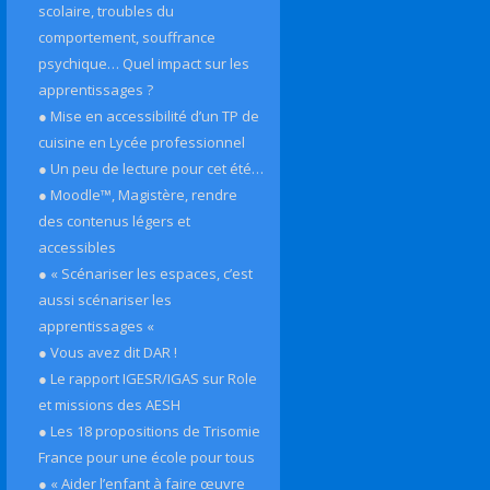
scolaire, troubles du
comportement, souffrance
psychique… Quel impact sur les
apprentissages ?
● Mise en accessibilité d’un TP de
cuisine en Lycée professionnel
● Un peu de lecture pour cet été…
● Moodle™, Magistère, rendre
des contenus légers et
accessibles
● « Scénariser les espaces, c’est
aussi scénariser les
apprentissages «
● Vous avez dit DAR !
● Le rapport IGESR/IGAS sur Role
et missions des AESH
● Les 18 propositions de Trisomie
France pour une école pour tous
● « Aider l’enfant à faire œuvre