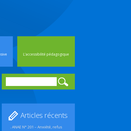
rincipal
usive
L’accessibilité pédagogique
Rechercher :
Articles récents
. ANAE N° 201 – Anxiété, refus