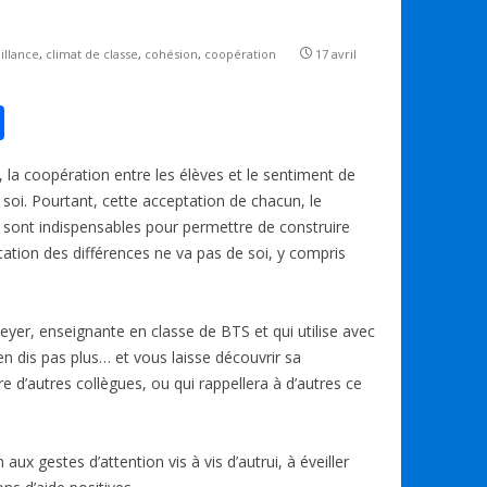
illance
,
climat de classe
,
cohésion
,
coopération
17 avril
P
ar
la coopération entre les élèves et le sentiment de
ta
oi. Pourtant, cette acceptation de chacun, le
g
s sont indispensables pour permettre de construire
er
tation des différences ne va pas de soi, y compris
eyer, enseignante en classe de BTS et qui utilise avec
’en dis pas plus… et vous laisse découvrir sa
ure d’autres collègues, ou qui rappellera à d’autres ce
aux gestes d’attention vis à vis d’autrui, à éveiller