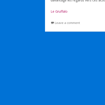
davantage les regards vers ces actio
Le Gruffalo
Leave a comment