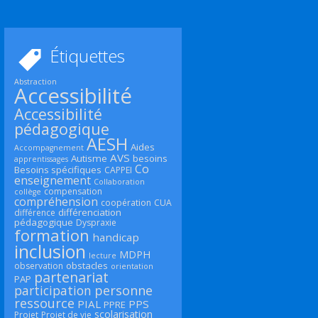
Étiquettes
Abstraction
Accessibilité
Accessibilité
pédagogique
AESH
Aides
Accompagnement
AVS
Autisme
besoins
apprentissages
Co
Besoins spécifiques
CAPPEI
enseignement
Collaboration
compensation
collège
compréhension
coopération
CUA
différenciation
différence
pédagogique
Dyspraxie
formation
handicap
inclusion
MDPH
lecture
obstacles
observation
orientation
partenariat
PAP
participation
personne
ressource
PIAL
PPS
PPRE
scolarisation
Projet
Projet de vie