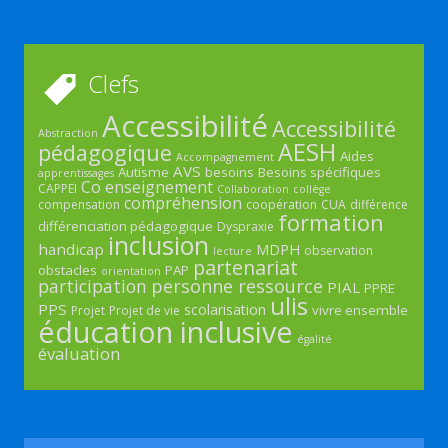
Clefs
Accessibilité
Accessibilité
Abstraction
AESH
pédagogique
Aides
Accompagnement
AVS
Autisme
besoins
Besoins spécifiques
apprentissages
Co enseignement
CAPPEI
Collaboration
collège
compréhension
compensation
coopération
CUA
différence
formation
différenciation pédagogique
Dyspraxie
inclusion
handicap
MDPH
observation
lecture
partenariat
obstacles
PAP
orientation
participation
personne ressource
PIAL
PPRE
ulis
PPS
scolarisation
vivre ensemble
Projet
Projet de vie
éducation inclusive
égalité
évaluation