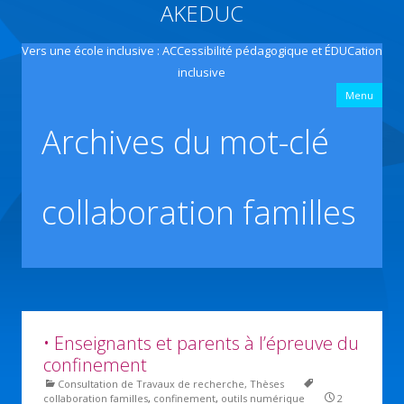
AKEDUC
Vers une école inclusive : ACCessibilité pédagogique et ÉDUCation
inclusive
All
Menu
con
prin
Archives du mot-clé
collaboration familles
• Enseignants et parents à l’épreuve du
confinement
Consultation de Travaux de recherche, Thèses
collaboration familles
,
confinement
,
outils numérique
2