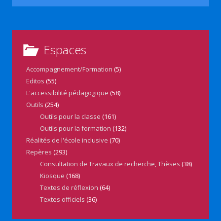
Espaces
Accompagnement/Formation
(5)
Editos
(55)
L'accessibilité pédagogique
(58)
Outils
(254)
Outils pour la classe
(161)
Outils pour la formation
(132)
Réalités de l'école inclusive
(70)
Repères
(293)
Consultation de Travaux de recherche, Thèses
(38)
Kiosque
(168)
Textes de réflexion
(64)
Textes officiels
(36)