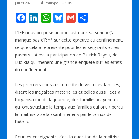
juillet 2020
Philippe DUBOIS
F
Li
W
Bl
G
P
ac
n
h
u
m
ar
L’IFÉ nous propose un podcast dans sa série « Ça
e
k
at
e
ai
ta
manque pas d’R »* sur cette épreuve du confinement,
b
e
s
sk
l
g
ce que cela a représenté pour les enseignants et les
o
dI
A
y
er
parents… Avec la participation de Patrick Rayou, de
Luc Ria qui mènent une grande enquête sur les effets
o
n
p
du confinement.
k
p
Les premiers constats du côté du vécu des familles,
disent les inégalités matérielles et celles aussi liées à
l’organisation de la journée, des familles « agenda »
qui ont structuré le temps aux familles qui ont « perdu
la maitrise » se laissant mener « par le temps de
l’ado. »
Pour les enseignants, c’est la question de la maitrise