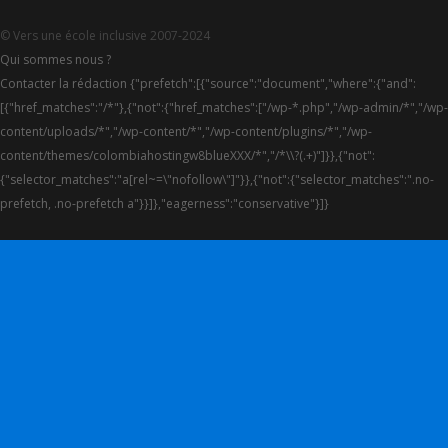
© Vers une école inclusive 2007-2024
Qui sommes nous ?
Contacter la rédaction {"prefetch":[{"source":"document","where":{"and":
[{"href_matches":"/*"},{"not":{"href_matches":["/wp-*.php","/wp-admin/*","/wp-
content/uploads/*","/wp-content/*","/wp-content/plugins/*","/wp-
content/themes/colombiahostingw8blueXXX/*","/*\\?(.+)"]}},{"not":
{"selector_matches":"a[rel~=\"nofollow\"]"}},{"not":{"selector_matches":".no-
prefetch, .no-prefetch a"}}]},"eagerness":"conservative"}]}