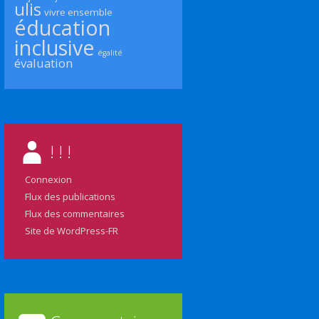
ulis
vivre ensemble
éducation
inclusive
égalité
évaluation
! ! !
Connexion
Flux des publications
Flux des commentaires
Site de WordPress-FR