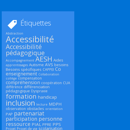
Étiquettes
Abstraction
Accessibilité
Accessibilité
pédagogique
AESH
Aides
Accompagnement
AVS
Autisme
besoins
apprentissages
Co
Besoins spécifiques
CAPPEI
enseignement
Collaboration
compensation
collège
compréhension
coopération
CUA
différenciation
différence
pédagogique
Dyspraxie
formation
handicap
inclusion
MDPH
lecture
obstacles
observation
orientation
partenariat
PAP
participation
personne
ressource
PIAL
PPS
PPRE
scolarisation
Projet
Projet de vie