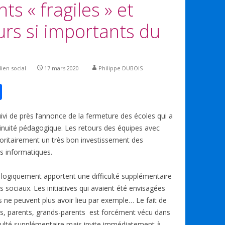
ts « fragiles » et
urs si importants du
lien social
17 mars 2020
Philippe DUBOIS
P
ar
i de près l’annonce de la fermeture des écoles qui a
ta
ntinuité pédagogique. Les retours des équipes avec
g
ajoritairement un très bon investissement des
er
s informatiques.
 logiquement apportent une difficulté supplémentaire
ns sociaux. Les initiatives qui avaient été envisagées
 ne peuvent plus avoir lieu par exemple… Le fait de
nts, parents, grands-parents est forcément vécu dans
ulté supplémentaire mais invite immédiatement à