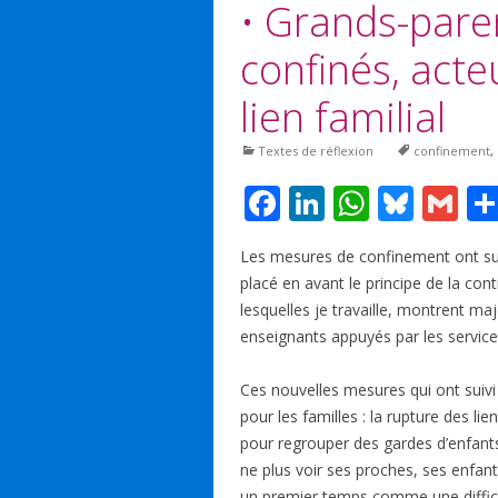
• Grands-paren
confinés, acte
lien familial
Textes de réflexion
confinement
,
F
Li
W
Bl
G
ac
n
h
u
m
Les mesures de confinement ont suiv
e
k
at
e
ai
placé en avant le principe de la co
b
e
s
sk
l
lesquelles je travaille, montrent m
o
dI
A
y
enseignants appuyés par les service
o
n
p
Ces nouvelles mesures qui ont suivi
k
p
pour les familles : la rupture des lie
pour regrouper des gardes d’enfants
ne plus voir ses proches, ses enfa
un premier temps comme une diffic