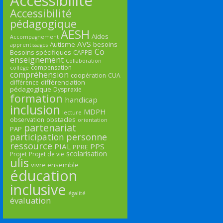
Accessibilité
Accessibilité
pédagogique
AESH
Aides
Accompagnement
AVS
Autisme
besoins
apprentissages
Co
Besoins spécifiques
CAPPEI
enseignement
Collaboration
compensation
collège
compréhension
coopération
CUA
différenciation
différence
pédagogique
Dyspraxie
formation
handicap
inclusion
MDPH
lecture
obstacles
observation
orientation
partenariat
PAP
participation
personne
ressource
PIAL
PPS
PPRE
scolarisation
Projet
Projet de vie
ulis
vivre ensemble
éducation
inclusive
égalité
évaluation