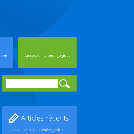
rincipal
usive
L’accessibilité pédagogique
Rechercher :
Articles récents
. ANAE N° 201 – Anxiété, refus