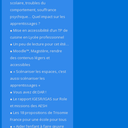
scolaire, troubles du
comportement, souffrance
psychique… Quel impact sur les
apprentissages ?
● Mise en accessibilité d’un TP de
cuisine en Lycée professionnel
● Un peu de lecture pour cet été…
● Moodle™, Magistère, rendre
des contenus légers et
accessibles
● « Scénariser les espaces, c’est
aussi scénariser les
apprentissages «
● Vous avez dit DAR !
● Le rapport IGESR/IGAS sur Role
et missions des AESH
● Les 18 propositions de Trisomie
France pour une école pour tous
● « Aider l’enfant à faire œuvre