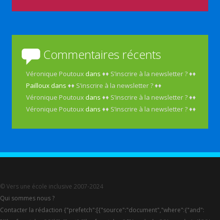
Commentaires récents
Véronique Poutoux
dans
♦♦ S’inscrire à la newsletter ? ♦♦
Pailloux
dans
♦♦ S’inscrire à la newsletter ? ♦♦
Véronique Poutoux
dans
♦♦ S’inscrire à la newsletter ? ♦♦
Véronique Poutoux
dans
♦♦ S’inscrire à la newsletter ? ♦♦
© Vers une école inclusive 2007-2024
Qui sommes nous ?
Contacter la rédaction {"prefetch":[{"source":"document","where":{"and":