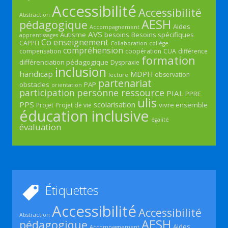
Accessibilité
Accessibilité
Abstraction
AESH
pédagogique
Aides
Accompagnement
AVS
Autisme
besoins
Besoins spécifiques
apprentissages
Co enseignement
CAPPEI
Collaboration
collège
compréhension
compensation
coopération
CUA
différence
formation
différenciation pédagogique
Dyspraxie
inclusion
handicap
MDPH
observation
lecture
partenariat
obstacles
PAP
orientation
participation
personne ressource
PIAL
PPRE
ulis
PPS
scolarisation
vivre ensemble
Projet
Projet de vie
éducation inclusive
égalité
évaluation
Étiquettes
Accessibilité
Accessibilité
Abstraction
AESH
pédagogique
Aides
Accompagnement