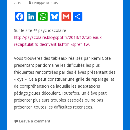
2015
Philippe DUBOIS
F
Li
W
Bl
G
P
ac
n
h
u
m
ar
Sur le site @ psychoscolaire
e
k
at
e
ai
ta
http://psyscolaire.blogspot.fr/2013/12/tableaux-
b
e
s
sk
l
g
recapitulatifs-decrivant-la.html?spref=tw,
o
dI
A
y
er
Vous trouverez des tableaux réalisés par Rémi Coté
o
n
p
présentant par domaine les difficultés les plus
k
p
fréquentes rencontrées par des élèves présentant des
« dys ». Cela peut constituer une grille de repérage et
de compréhension de laquelle les adaptations
pédagogiques découlent.Toutefois, un élève peut
présenter plusieurs troubles associés ou ne pas
présenter toutes les difficultés recensées.
Leave a comment