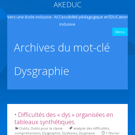
AKEDUC
Vers une école inclusive : ACCessibilité pédagogique et ÉDUCation
inclusive
All
Menu
con
prin
Archives du mot-clé
Dysgraphie
• Difficultés des « dys » organisées en
tableaux synthétiques.
Outils
,
Outils pour la classe
analyse des difficultés
,
compréhension
,
Dysgraphie
,
Dyslexies
,
Dyspraxie
1 février