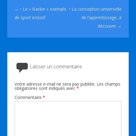
Navigation des articles
←
• Le « Baskin » exemple
• La conception universelle
de sport inclusif
de l’apprentissage, à
découvrir
→
Laisser un commentaire
Votre adresse e-mail ne sera pas publiée.
Les champs
obligatoires sont indiqués avec
*
Commentaire
*