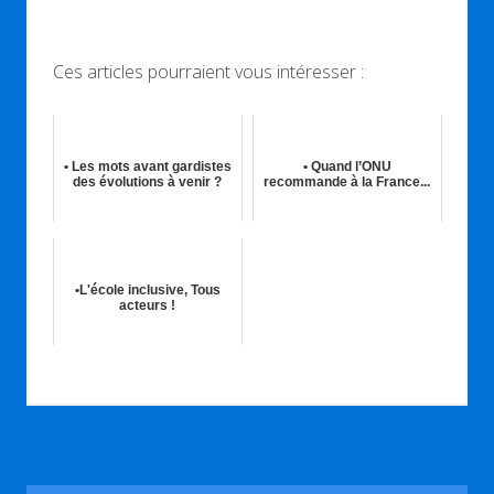
Ces articles pourraient vous intéresser :
• Les mots avant gardistes
• Quand l’ONU
des évolutions à venir ?
recommande à la France...
06th Juil 2019
19th Mar 2019
•L'école inclusive, Tous
acteurs !
31st Août 2017