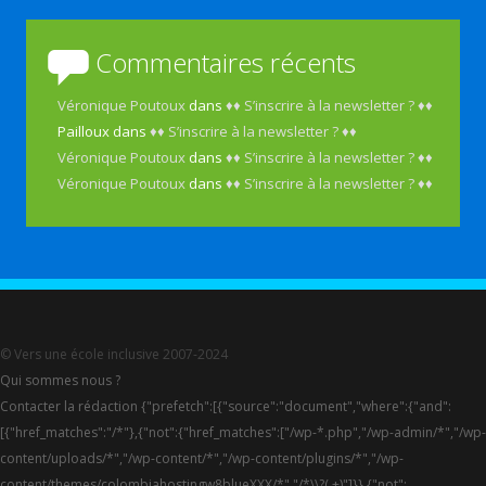
Commentaires récents
Véronique Poutoux
dans
♦♦ S’inscrire à la newsletter ? ♦♦
Pailloux
dans
♦♦ S’inscrire à la newsletter ? ♦♦
Véronique Poutoux
dans
♦♦ S’inscrire à la newsletter ? ♦♦
Véronique Poutoux
dans
♦♦ S’inscrire à la newsletter ? ♦♦
© Vers une école inclusive 2007-2024
Qui sommes nous ?
Contacter la rédaction {"prefetch":[{"source":"document","where":{"and":
[{"href_matches":"/*"},{"not":{"href_matches":["/wp-*.php","/wp-admin/*","/wp-
content/uploads/*","/wp-content/*","/wp-content/plugins/*","/wp-
content/themes/colombiahostingw8blueXXX/*","/*\\?(.+)"]}},{"not":