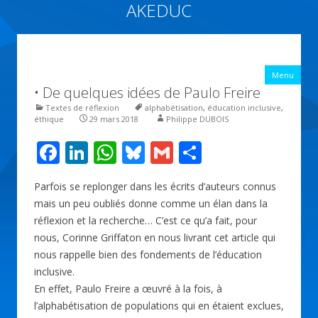
AKEDUC
Vers une école inclusive : ACCessibilité pédagogique et ÉDUCation
inclusive
All
Menu
con
• De quelques idées de Paulo Freire
prin
Textes de réflexion
alphabétisation
,
éducation inclusive
,
éthique
29 mars 2018
Philippe DUBOIS
F
Li
W
Bl
G
P
ac
n
h
u
m
ar
Parfois se replonger dans les écrits d’auteurs connus
e
k
at
e
ai
ta
mais un peu oubliés donne comme un élan dans la
b
e
s
sk
l
g
réflexion et la recherche… C’est ce qu’a fait, pour
o
dI
A
y
er
nous, Corinne Griffaton en nous livrant cet article qui
nous rappelle bien des fondements de l’éducation
o
n
p
inclusive.
k
p
En effet, Paulo Freire a œuvré à la fois, à
l’alphabétisation de populations qui en étaient exclues,