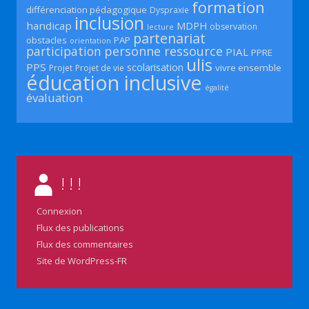
formation
différenciation pédagogique
Dyspraxie
inclusion
handicap
MDPH
observation
lecture
partenariat
obstacles
PAP
orientation
participation
personne ressource
PIAL
PPRE
ulis
PPS
scolarisation
vivre ensemble
Projet
Projet de vie
éducation inclusive
égalité
évaluation
! ! !
Connexion
Flux des publications
Flux des commentaires
Site de WordPress-FR