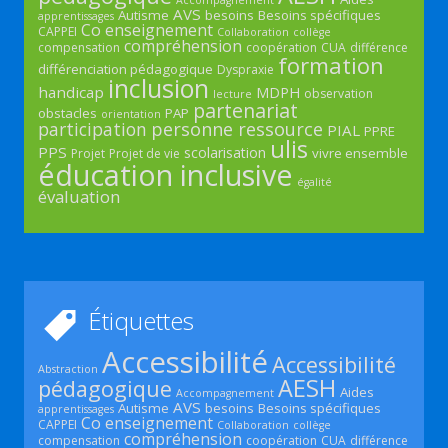
AVS
Autisme
besoins
Besoins spécifiques
apprentissages
Co enseignement
CAPPEI
Collaboration
collège
compréhension
compensation
coopération
CUA
différence
formation
différenciation pédagogique
Dyspraxie
inclusion
handicap
MDPH
observation
lecture
partenariat
obstacles
PAP
orientation
participation
personne ressource
PIAL
PPRE
ulis
PPS
scolarisation
vivre ensemble
Projet
Projet de vie
éducation inclusive
égalité
évaluation
Étiquettes
Accessibilité
Accessibilité
Abstraction
AESH
pédagogique
Aides
Accompagnement
AVS
Autisme
besoins
Besoins spécifiques
apprentissages
Co enseignement
CAPPEI
Collaboration
collège
compréhension
compensation
coopération
CUA
différence