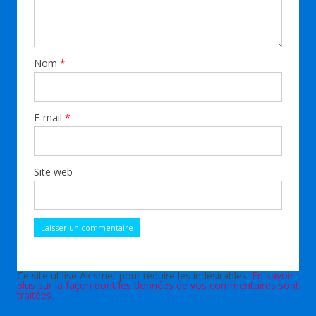
Nom
*
E-mail
*
Site web
Ce site utilise Akismet pour réduire les indésirables.
En savoir
plus sur la façon dont les données de vos commentaires sont
traitées
.